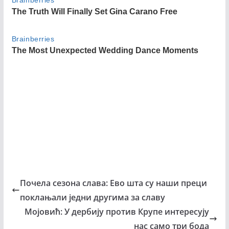
Почела сезона слава: Ево шта су наши преци
поклањали једни другима за славу
Мојовић: У дербију против Крупе интересују
нас само три бода