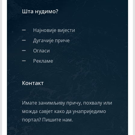
Шта нудимо?
Најновије вијести
Дугачије приче
Огласи
Рекламе
Контакт
Имате занимљиву причу, похвалу или
можда савјет како да унаприједимо
портал? Пишите нам.