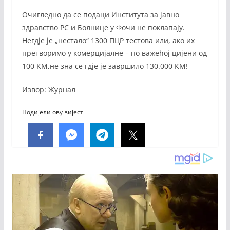
Очигледно да се подаци Института за јавно
здравство РС и Болнице у Фочи не поклапају.
Негдје је „нестало“ 1300 ПЦР тестова или, ако их
претворимо у комерцијалне – по важећој цијени од
100 КМ,не зна се гдје је завршило 130.000 КМ!
Извор: Журнал
Подијели ову вијест