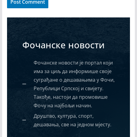
Фочанске новости
Фочанске новости је портал који
има за циљ да информише своје
суграђане о дешавањима у Фочи,
Републици Српској и свијету.
Такође, настоји да промовише
Фочу на најбољи начин.
Друштво, култура, спорт,
дешавања, све на једном мјесту.