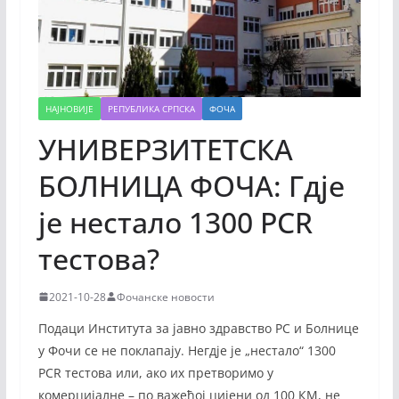
НАЈНОВИЈЕ
РЕПУБЛИКА СРПСКА
ФОЧА
УНИВЕРЗИТЕТСКА
БОЛНИЦА ФОЧА: Гдје
је нестало 1300 PCR
тестова?
2021-10-28
Фочанске новости
Подаци Института за јавно здравство РС и Болнице
у Фочи се не поклапају. Негдје је „нестало“ 1300
PCR тестова или, ако их претворимо у
комерцијалне – по важећој цијени од 100 КМ, не