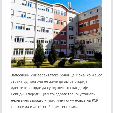
Запослени Универзитетске болнице Фоча, који због
страха од прогона не желе да им се открије
идентитет, тврде да су од почетка пандемје
Ковид-19 појединци у тој здравственој установи
нелегално зарадили приличну суму новца на PCR
тестовима и антиген брзим тестовима.