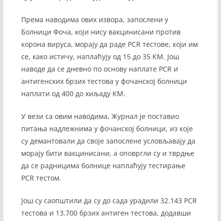
Према наводима ових извора, запослени у
Болници Фоча, који нису вакцинисани против
корона вируса, морају да раде PCR тестове, који им
се, како истичу, наплаћују од 15 до 35 КМ. Још
наводе да се дневно по основу наплате PCR и
антигенских брзих тестова у фочанској болници
наплати од 400 до хиљаду КМ.
У вези са овим наводима, Журнал је поставио
питања надлежнима у фочанској болници, из које
су демантовали да своје запослене условљавају да
морају бити вакцинисани, а оповргли су и тврдње
да се радницима болнице наплаћују тестирање
PCR тестом.
Још су саопштили да су до сада урадили 32.143 PCR
тестова и 13.700 брзих антиген тестова, додавши