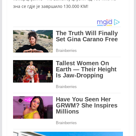
зна се гдје је завршило 130.000 КМ!