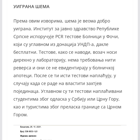
УИГРАНА ШЕМА
Према овим изворима, шема је веома добро
уиграна. Институт за јавно здравство Републике
Српске испоручује PCR тестове Болници у Фочи,
који су углавном из донација УНДП-а, дакле
бесплатни. Тестове, како се наводи, возач носи
дирекно у лабораторију, нема требовања нити
реверса и они се не евидентирају у болничкој
апотеци. После се ти исти тестови наплаћују, у
случају када се раде на властити захтјев
појединаца. Углавном су ти тестови наплаћивани
студентима због одласка у Србију или Црну Гору,
као и туристима због преласка границе са Црном
Гором.