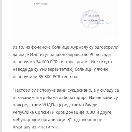
Уз то, из фочанске болнице Журналу су одговорили
да им је Институт за јавно здравство РС до сада
испоручио 34.000 PCR тестова, док из Института
наводе да су Универзитетској болници у Фочи
испоручили 35.300 PCR тестова.
“Тестови су испоручивани сукцесивно, а у складу са
исказаним потребама лабораторија. Набављани су
подсредством УНДП-а (средствима Владе
Републике Српске) и кроз донације (СЗО и друге
међународне организације)“, одговорено је
Журналу из Института.