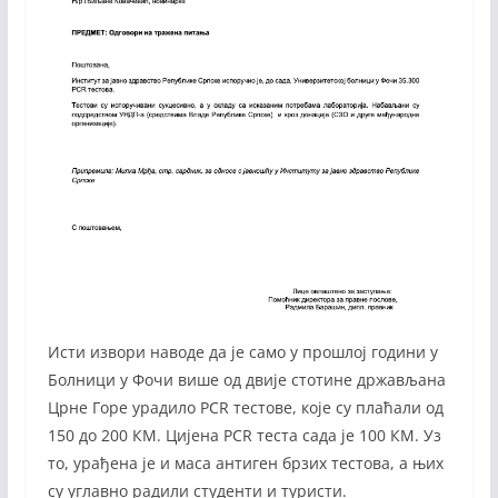
Исти извори наводе да је само у прошлој години у
Болници у Фочи више од двије стотине држављана
Црне Горе урадило PCR тестове, које су плаћали од
150 до 200 КМ. Цијена PCR теста сада је 100 КМ. Уз
то, урађена је и маса антиген брзих тестова, а њих
су углавно радили студенти и туристи.