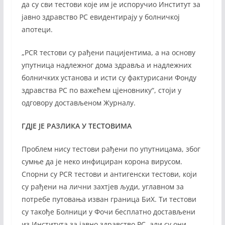
да су сви тестови које им је испоручио Институт за
јавно здравство РС евидентирају у болничкој
апотеци.
„PCR тестови су рађени пацијентима, а на основу
упутница надлежног дома здравља и надлежних
болничких установа и исти су фактурисани Фонду
здравства РС по важећем цјеновнику“, стоји у
одговору достављеном Журналу.
ГДЈЕ ЈЕ РАЗЛИКА У ТЕСТОВИМА
Проблем нису тестови рађени по упутницама, због
сумње да је неко инфициран корона вирусом.
Спорни су PCR тестови и антигенски тестови, који
су рађени на лични захтјев људи, углавном за
потребе путовања изван граница БиХ. Ти тестови
су такође Болници у Фочи бесплатно достављени
из Института за јавно здравство РС, али су они