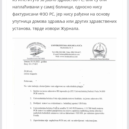
наплаћивани у самој болници, односно нису
фактурисани ФЗО РС, јер нису рађени на основу
упутница домова здравља или других здравствених
установа, тврде извори Журнала.