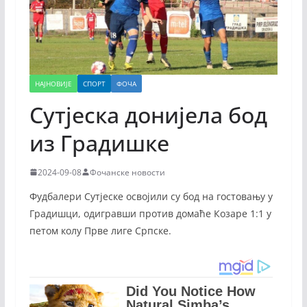
НАЈНОВИЈЕ
СПОРТ
ФОЧА
Сутјеска донијела бод
из Градишке
2024-09-08
Фочанске новости
Фудбалери Сутјеске освојили су бод на гостовању у
Градишци, одигравши против домаће Козаре 1:1 у
петом колу Прве лиге Српске.