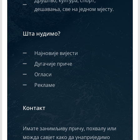
Друштво, култура, спорт,
дешавања, све на једном мјесту.
Шта нудимо?
Најновије вијести
Дугачије приче
Огласи
Рекламе
Контакт
Имате занимљиву причу, похвалу или
можда савјет како да унаприједимо