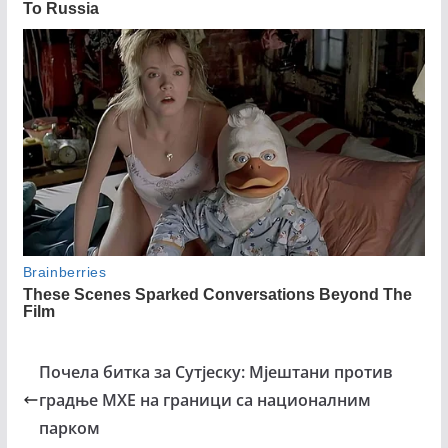
Почела битка за Сутјеску: Мјештани против
градње МХЕ на граници са националним
парком