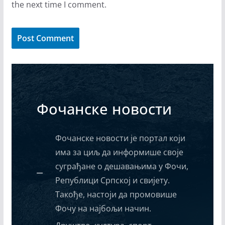
the next time I comment.
Фочанске новости
Фочанске новости је портал који
има за циљ да информише своје
суграђане о дешавањима у Фочи,
Републици Српској и свијету.
Такође, настоји да промовише
Фочу на најбољи начин.