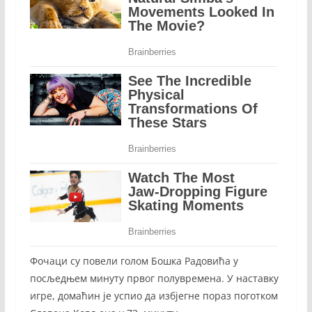
Фочаци су повели голом Бошка Радовића у
посљедњем минуту првог полувремена. У наставку
игре, домаћин је успио да избјегне пораз поготком