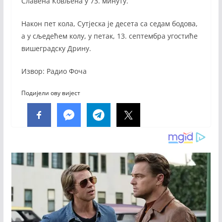
Славена Ковљена у 73. минуту.
Након пет кола, Сутјеска је десета са седам бодова,
а у сљедећем колу, у петак, 13. септембра угостиће
вишеградску Дрину.
Извор: Радио Фоча
Подијели ову вијест