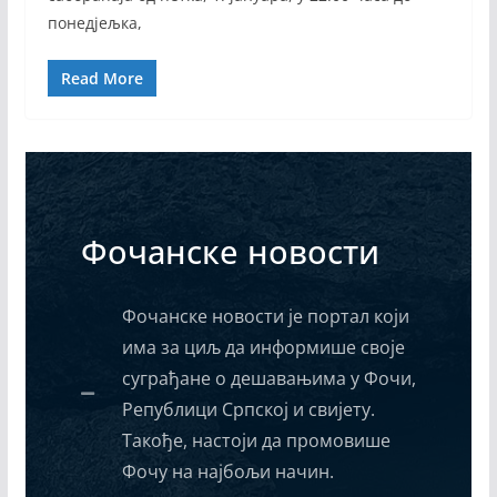
понедјељка,
Read More
Фочанске новости
Фочанске новости је портал који
има за циљ да информише своје
суграђане о дешавањима у Фочи,
Републици Српској и свијету.
Такође, настоји да промовише
Фочу на најбољи начин.