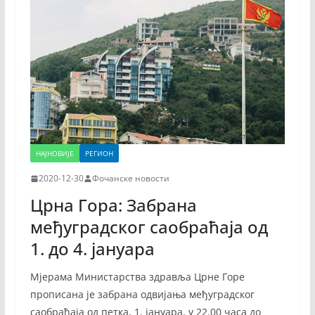
НАЈНОВИЈЕ
РЕГИОН
2020-12-30
Фочанске новости
Црна Гора: Забрана
међуградског саобраћаја од
1. до 4. јануара
Мјерама Министарства здравља Црне Горе
прописана је забрана одвијања међуградског
саобраћаја од петка, 1. јануара, у 22.00 часа до