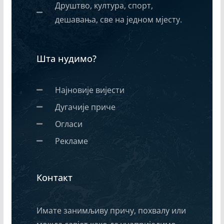
Друштво, култура, спорт,
дешавања, све на једном мјесту.
Шта нудимо?
Најновије вијести
Дугачије приче
Огласи
Рекламе
Контакт
Имате занимљиву причу, похвалу или