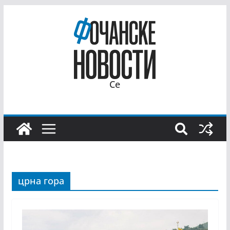
Се
црна гора