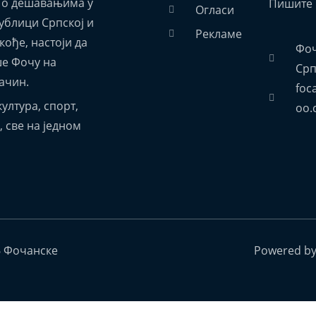
 о дешавањима у
Пишите 
Огласи
ублици Српској и
Рекламе
акође, настоји да
Фоч
е Фочу на
Срп
ачин.
foc
ултура, спорт,
oo.
 све на једном
6 Фочанске
Powered b