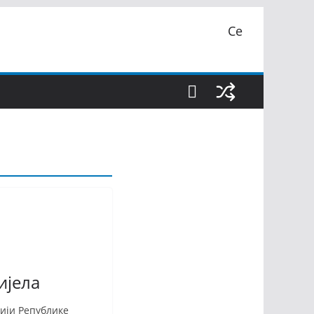
Се
ијела
ији Републике