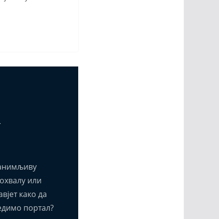
т
анимљиву
похвалу или
вјет како да
едимо портал?