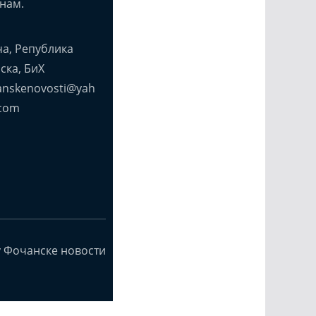
нам.
а, Република
ска, БиХ
anskenovosti@yah
com
y Фочанске новости