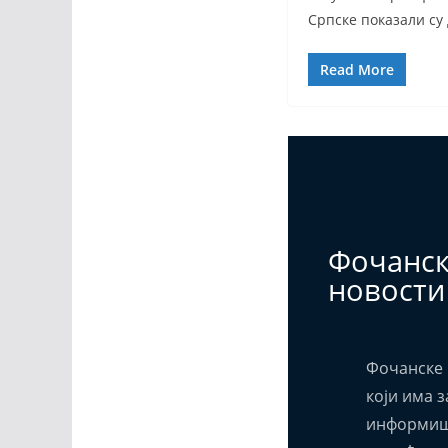
Српске показали су 
Read More
Фочанс
новости
Фочанске 
који има з
информиш