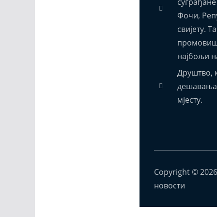
суграђане
Фочи, Реп
свијету. Т
промовиш
најбољи н
Друштво, к
дешавања,
мјесту.
Copyright © 202
новости