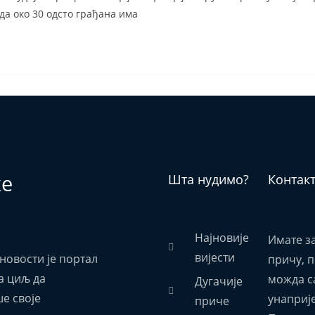
да око 30 одсто грађана има
ке
Шта нудимо?
Контак
Најновије
Имате з
вијести
новости је портал
причу, 
а циљ да
можда са
Дугачије
е своје
унаприј
приче