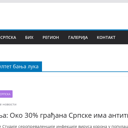
 СРПСКА
БИХ
РЕГИОН
ГАЛЕРИЈА
КОНТАКТ
лтет бања лука
СРПСКА
е новости
а: Око 30% грађана Српске има антит
е Студије серопреваленције инфекције вируса корона у популац