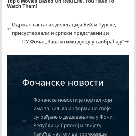
Одржан састанак делегација БиХ и Турске,
присуствовали и српски представници
ПУ Фоча: „Заштитимо дјецу у саобраћају“
Фочанске новости
Фочанске новости је портал који
има за циљ да информише своје
суграђане о дешавањима у Фочи,
Републици Српској и свијету.
Такође, настоји да промовише