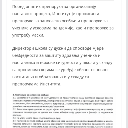
Поред општих препорука за организацију
наставног процеса, Институт је прописао и
препоруке за запослено особље и препоруке за
ученике у условима пандемије, као и препоруке за
употребу маски.
Директори школа су дужни да спроводе мјере
безбједности за заштиту здравља ученика и
наставника и њихове сигурности у школи у складу
са прописима којима се уређује област основног
васпитања и образовања и у складу са
препорукама Института.