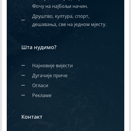
Фочу на најбољи начин.
Друштво, култура, спорт,
дешавања, све на једном мјесту.
Шта нудимо?
Најновије вијести
Дугачије приче
Огласи
Рекламе
Контакт