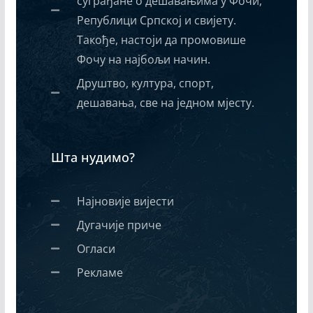
суграђане о дешавањима у Фочи,
Републици Српској и свијету.
Такође, настоји да промовише
Фочу на најбољи начин.
Друштво, култура, спорт,
дешавања, све на једном мјесту.
Шта нудимо?
Најновије вијести
Дугачије приче
Огласи
Рекламе