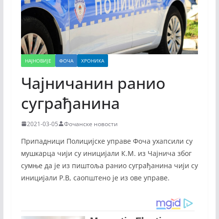
НАЈНОВИЈЕ
ФОЧА
ХРОНИКА
Чајничанин ранио
суграђанина
2021-03-05
Фочанске новости
Припадници Полицијске управе Фоча ухапсили су
мушкарца чији су иницијали К.М. из Чајнича због
сумње да је из пиштоља ранио суграђанина чији су
иницијали Р.В, саопштено је из ове управе.