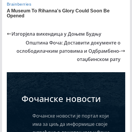
Изгорјела викендица у Доњем Будњу
Општина Фоча: Доставити документе о
ослободилачким ратовима и Одбрамбено-
отаџбинском рату
Фочанске новости
Фочанске новости је портал који
има за циљ да информише своје