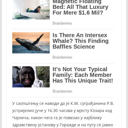
У саопштењу се наводи да је К.М. суграђанина Р.В.
устријелио јуче у 16.30 часова у мјесту Козара код
Чајнича, након чега га је повезао у најближу
здравствену установу у Горажде и на путу се јавио