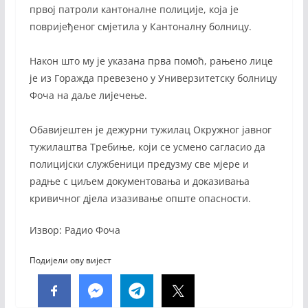
првој патроли кантоналне полиције, која је
повријеђеног смјетила у Кантоналну болницу.
Након што му је указана прва помоћ, рањено лице
је из Горажда превезено у Универзитетску болницу
Фоча на даље лијечење.
Обавијештен је дежурни тужилац Окружног јавног
тужилаштва Требиње, који се усмено сагласио да
полицијски службеници предузму све мјере и
радње с циљем документовања и доказивања
кривичног дјела изазивање опште опасности.
Извор: Радио Фоча
Подијели ову вијест