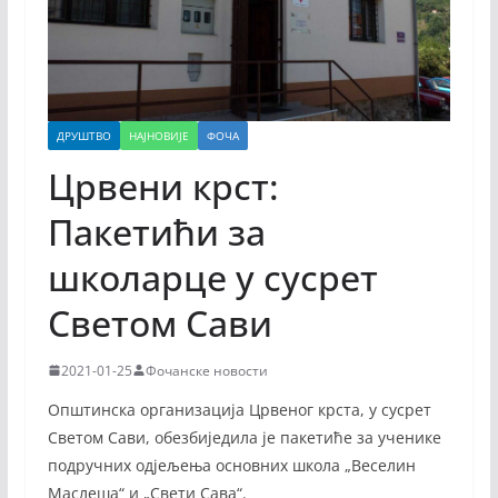
ДРУШТВО
НАЈНОВИЈЕ
ФОЧА
Црвени крст:
Пакетићи за
школарце у сусрет
Светом Сави
2021-01-25
Фочанске новости
Општинска организација Црвеног крста, у сусрет
Светом Сави, обезбиједила је пакетиће за ученике
подручних одјељења основних школа „Веселин
Маслеша“ и „Свети Сава“.