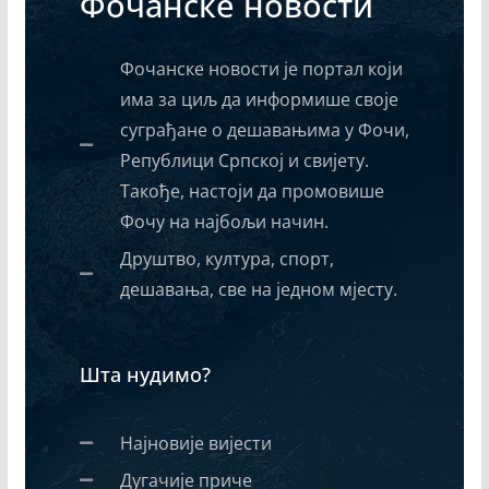
Фочанске новости
Фочанске новости је портал који
има за циљ да информише своје
суграђане о дешавањима у Фочи,
Републици Српској и свијету.
Такође, настоји да промовише
Фочу на најбољи начин.
Друштво, култура, спорт,
дешавања, све на једном мјесту.
Шта нудимо?
Најновије вијести
Дугачије приче