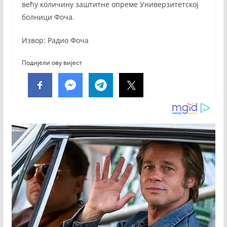
већу количину заштитне опреме Универзитетској
болници Фоча.
Извор: Радио Фоча
Подијели ову вијест