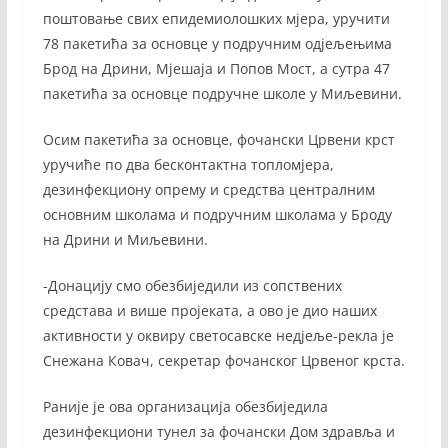
поштовање свих епидемиолошких мјера, уручити
78 пакетића за основце у подручним одјељењима
Брод на Дрини, Мјешаја и Попов Мост, а сутра 47
пакетића за основце подручне школе у Миљевини.
Осим пакетића за основце, фочански Црвени крст
уручиће по два бесконтактна топломјера,
дезинфекциону опрему и средства централним
основним школама и подручним школама у Броду
на Дрини и Миљевини.
-Донацију смо обезбиједили из сопствених
средстава и више пројеката, а ово је дио наших
активности у оквиру светосавске недјеље-рекла је
Снежана Ковач, секретар фочанског Црвеног крста.
Раније је ова организација обезбиједила
дезинфекциони тунел за фочански Дом здравља и