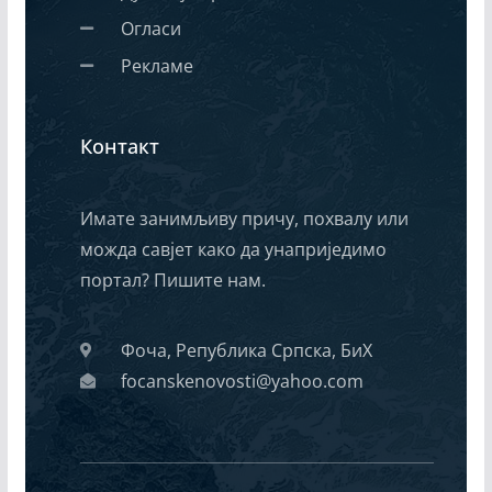
Огласи
Рекламе
Контакт
Имате занимљиву причу, похвалу или
можда савјет како да унаприједимо
портал? Пишите нам.
Фоча, Република Српска, БиХ
focanskenovosti@yahoo.com