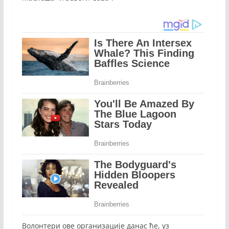
Волонтери ове организације данас ће, уз