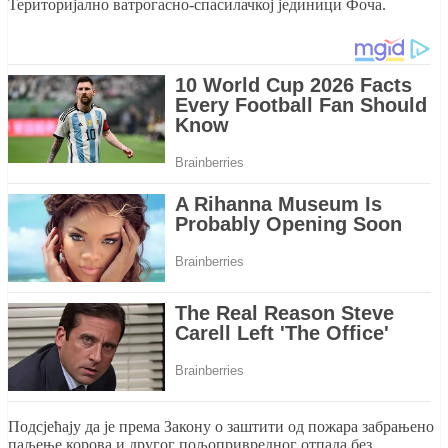
Територијално ватрогасно-спасилачкој јединици Фоча.
Подсјећају да је према Закону о заштити од пожара забрањено
паљење корова и другог пољопривредног отпада без