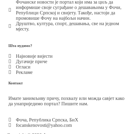
Фочанске новости је портал који има за циљ да
информише своје суграђане о дешавањима у Фочи,
Републици Српској и свијету. Такође, настоји да
промовише Фочу на најбољи начин.
Друштво, култура, спорт, дешавања, све на једном
мјесту.
Шта нудимо?
Најновије вијести
Дугачије приче
Огласи
Рекламе
Контакт
Имате занимљиву причу, похвалу или можда савјет како
да унаприједимо портал? Пишите нам.
Фоча, Република Српска, БиХ
focanskenovosti@yahoo.com