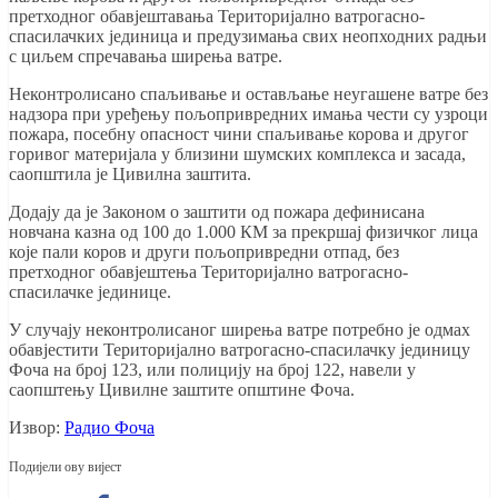
претходног обавјештавања Територијално ватрогасно-
спасилачких јединица и предузимања свих неопходних радњи
с циљем спречавања ширења ватре.
Неконтролисано спаљивање и остављање неугашене ватре без
надзора при уређењу пољопривредних имања чести су узроци
пожара, посебну опасност чини спаљивање корова и другог
горивог материјала у близини шумских комплекса и засада,
саопштила је Цивилна заштита.
Додају да је Законом о заштити од пожара дефинисана
новчана казна од 100 до 1.000 КМ за прекршај физичког лица
које пали коров и други пољопривредни отпад, без
претходног обавјештења Територијално ватрогасно-
спасилачке јединице.
У случају неконтролисаног ширења ватре потребно је одмах
обавјестити Територијално ватрогасно-спасилачку јединицу
Фоча на број 123, или полицију на број 122, навели у
саопштењу Цивилне заштите општине Фоча.
Извор:
Радио Фоча
Подијели ову вијест