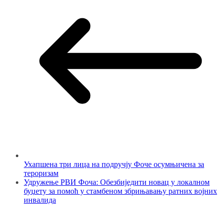
Ухапшена три лица на подручју Фоче осумњичена за
тероризам
Удружење РВИ Фоча: Обезбиједити новац у локалном
буџету за помоћ у стамбеном збрињавању ратних војних
инвалида