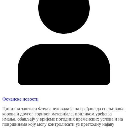
Фочанске новости
Цивилна заштита Фоча апеловала је на грађане да спаљивање
корова и другог горивог материјала, приликом уређења
имања, обављају у вријеме погодних временских услова и на
површинама коју могу контролисати уз претходну најаву