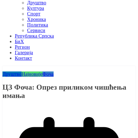
Друштво
Култура
Спорт
Хроника
Политика
Сервиси
Република Српска
БиХ
Регион
Галерија
Контакт
Друштво
Најновије
Фоча
ЦЗ Фоча: Опрез приликом чишћења
имања