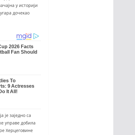
начајна у историји
оугара дочекао
а је заједно са
ке управе добила
аре Херцеговине