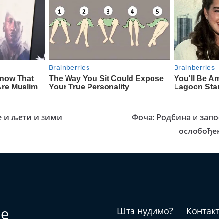
е и љети и зими
Фоча: Родбина и зап
ослобође
ке
Шта нудимо?
Контак