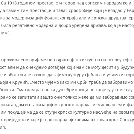
Са 1918.годином престао је и терор над српским народом који ј
а самим тим престао је и талас србофобије који је владао у Ев
на за модернизацију фочанског краја али и српског друштва је
била релативно модерна и добро уређена држава, која је настој
ним“.
 проживљено вријеме него драгоцјено искуство на основу којег
т али и да очекујемо догађаје који нам се могу десити у будућ
 и због тога је важно да гајимо културу сјећања и учимо истори
 Бојан Крунић. „Често чујемо како ми Срби треба да заборавимо
ћности. Сматрам да нас ти душебрижници не савјетују томе слу
рамо се запитатаи зашто они толико желе да ми заборавимо со
 пропагандом и станизацијом српског народа, измишљањем и ф
ним покушајима да се отуђи српско културно насљеђе на овом пр
х вриједности које је наш народ вјековима његовао кроз Српск
ић.