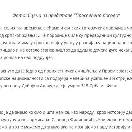
Фото: Сцена из представе “Просвећено Косово”
да се, из тог времена, сјећамо и српских трговачких породица чи
од српског живља: „ Те породице биле су предводници културно
друштва и имају врло значајну улогу у развијању националне св
утицало и на остало становништво да здушно дочека дуго чекану 
а дошла на ово подручје“.
акнуто да је једно од првих етничких чишћења у Првом свјетск
рпске националности са подручја Челебића ухапшени и стријељ
 логоре у Добоју и Араду, гдје је умрло 315 Срба из Фоче.
но је да знамо ко смо и шта нам се, као народу, кроз историју д
 културу и информисање Славица Филиповић: „Увијек истичемо 
смо, а то не можемо да знамо ако не познајемо нашу историју и 