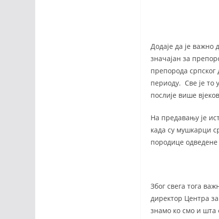
Додаје да је важно 
значајан за препор
препорода српског 
периоду. Све је то 
послије више вјеков
На предавању је ист
када су мушкарци с
породице одведене у
Због свега тога важ
директор Центра за
знамо ко смо и шта 