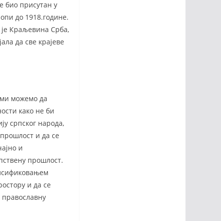
е био присутан у
ропи до 1918.године.
р је Краљевина Срба,
ала да све крајеве
 ми можемо да
ности како не би
ју српског народа,
 прошлост и да се
чајно и
пствену прошлост.
алсификовањем
остору и да се
у православну