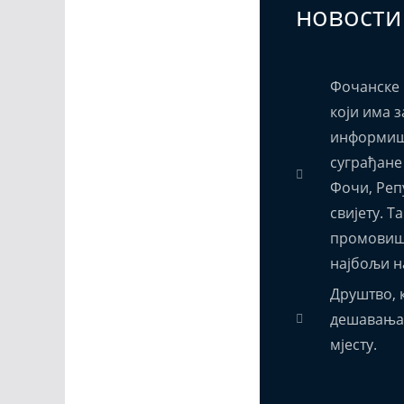
новости
Фочанске 
који има з
информиш
суграђане
Фочи, Реп
свијету. Т
промовиш
најбољи н
Друштво, к
дешавања,
мјесту.