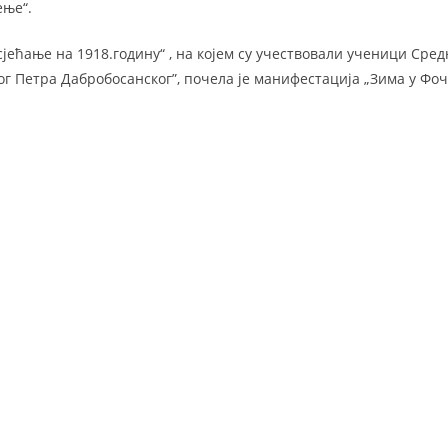
ење“.
јећање на 1918.годину“ , на којем су учествовали ученици Сре
ог Петра Дабробосанског”, почела је манифестација „Зима у Фоч