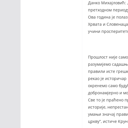
Данко Михајловић: „
претходном периоду 
Ова година је полаз
Хрвата и Словенаца 
учини просперитет
Прошлост није само
разумијемо садашњос
правили исте грешке
рекао је историчар
окренемо само буду
добронамјерно и мо
Све то је праћено
историје, непреста
умањи значај прави
цркву“, истиче Крун