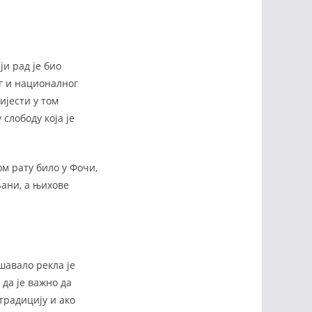
ји рад је био
г и националног
ијести у том
слободу која је
ом рату било у Фочи,
ани, а њихове
ешавало рекла је
да је важно да
традицију и ако