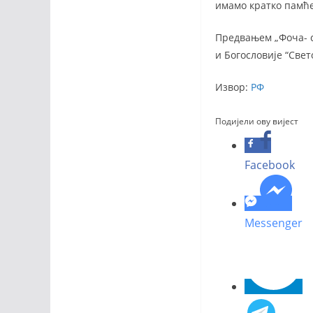
имамо кратко памћ
Предвањем „Фоча- с
и Богословије “Свет
Извор:
РФ
Подијели ову вијест
Facebook
Messenger