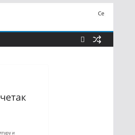
Се
очетак
лтуру и