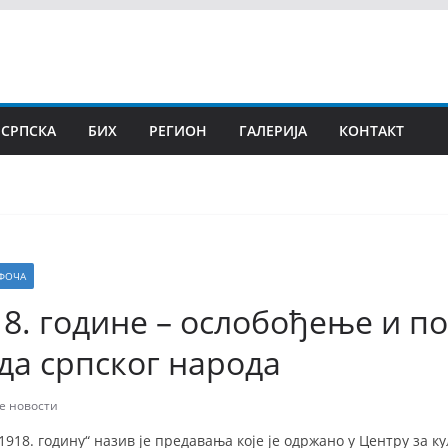
 СРПСКА
БИХ
РЕГИОН
ГАЛЕРИЈА
КОНТАКТ
ФОЧА
8. године – ослобођење и п
да српског народа
е новости
1918. годину“ назив је предавања које је одржано у Центру за ку