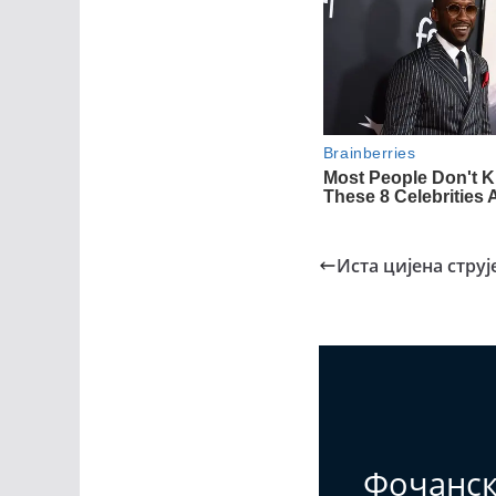
Иста цијена струј
Фочанс