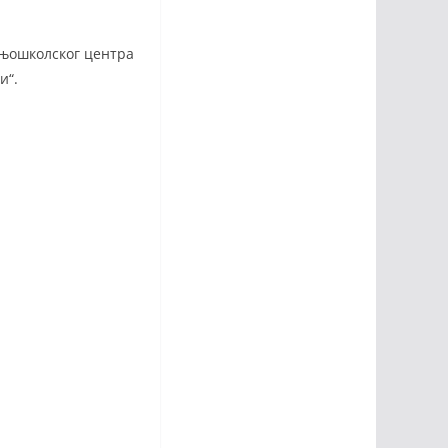
дњошколског центра
и“.