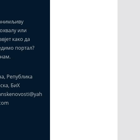
анимљиву
похвалу или
вјет како да
едимо портал?
нам.
а, Република
ска, БиХ
anskenovosti@yah
com