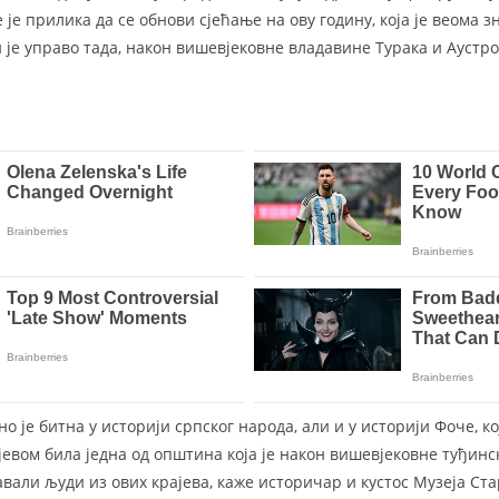
је прилика да се обнови сјећање на ову годину, која је веома з
и је управо тада, након вишевјековне владавине Турака и Аустр
о је битна у историји српског народа, али и у историји Фоче, кој
евом била једна од општина која је након вишевјековне туђинс
авали људи из ових крајева, каже историчар и кустос Музеја Ст