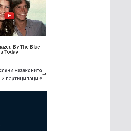
ослени незаконито
ни партиципације
т