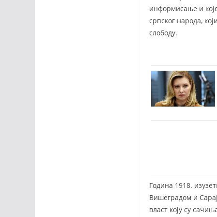
информисање и које 
српског народа, кој
слободу.
Година 1918. изузетн
Вишеградом и Сарај
власт коју су сачињ