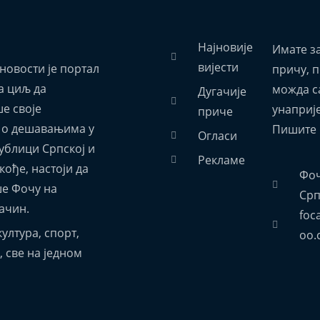
Најновије
Имате з
вијести
новости је портал
причу, 
а циљ да
можда са
Дугачије
е своје
унаприј
приче
 о дешавањима у
Пишите 
Огласи
ублици Српској и
Рекламе
акође, настоји да
Фоч
е Фочу на
Срп
ачин.
foc
ултура, спорт,
oo.
 све на једном