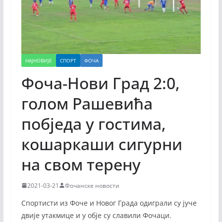
НАЈНОВИЈЕ
СПОРТ
ФОЧА
Фоча-Нови Град 2:0,
голом Рашевића
побједа у гостима,
кошаркаши сигурни
на свом терену
2021-03-21
Фочанске новости
Спортисти из Фоче и Новог Града одиграли су јуче
двије утакмице и у обје су славили Фочаци.