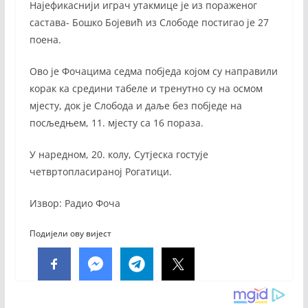
Најефикаснији играч утакмице је из пораженог
састава- Бошко Бојевић из Слободе постигао је 27
поена.
Ово је Фочацима седма побједа којом су направили
корак ка средини табеле и тренутно су на осмом
мјесту, док је Слобода и даље без побједе на
посљедњем, 11. мјесту са 16 пораза.
У наредном, 20. колу, Сутјеска гостује
четвртопласираној Рогатици.
Извор: Радио Фоча
Подијели ову вијест