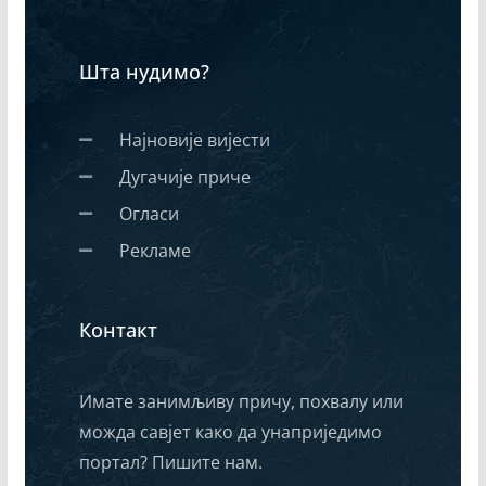
Шта нудимо?
Најновије вијести
Дугачије приче
Огласи
Рекламе
Контакт
Имате занимљиву причу, похвалу или
можда савјет како да унаприједимо
портал? Пишите нам.