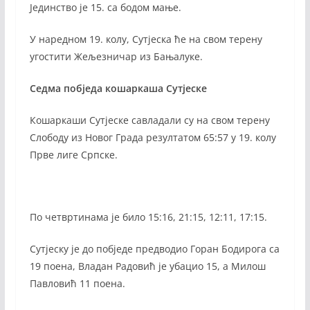
Јединство је 15. са бодом мање.
У наредном 19. колу, Сутјеска ће на свом терену
угостити Жељезничар из Бањалуке.
Седма побједа кошаркаша Сутјеске
Кошаркаши Сутјеске савладали су на свом терену
Слободу из Новог Града резултатом 65:57 у 19. колу
Прве лиге Српске.
По четвртинама је било 15:16, 21:15, 12:11, 17:15.
Сутјеску је до побједе предводио Горан Бодирога са
19 поена, Владан Радовић је убацио 15, а Милош
Павловић 11 поена.