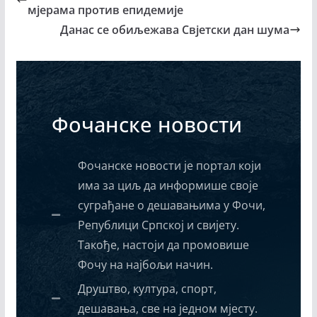
мјерама против епидемије
Данас се обиљежава Свјетски дан шума
Фочанске новости
Фочанске новости је портал који
има за циљ да информише своје
суграђане о дешавањима у Фочи,
Републици Српској и свијету.
Такође, настоји да промовише
Фочу на најбољи начин.
Друштво, култура, спорт,
дешавања, све на једном мјесту.