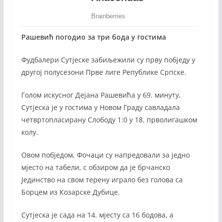
Рашевић погодио за три бода у гостима
Фудбалери Сутјеске забиљежили су прву побједу у
другој полусезони Прве лиге Републике Српске.
Голом искусног Дејана Рашевића у 69. минуту,
Сутјеска је у гостима у Новом Граду савладала
четвртопласирану Слободу 1:0 у 18. прволигашком
колу.
Овом побједом, Фочаци су напредовали за једно
мјесто на табели, с обзиром да је брчанско
Јединство на свом терену играло без голова са
Борцем из Козарске Дубице.
Сутјеска је сада на 14. мјесту са 16 бодова, а