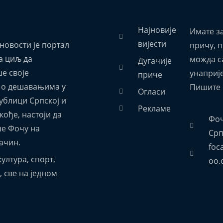
Најновије
Имате з
вијести
новости је портал
причу, 
а циљ да
можда са
Дугачије
е своје
унаприј
приче
 о дешавањима у
Пишите 
Огласи
ублици Српској и
Рекламе
акође, настоји да
Фоч
е Фочу на
Срп
ачин.
foc
ултура, спорт,
oo.
 све на једном