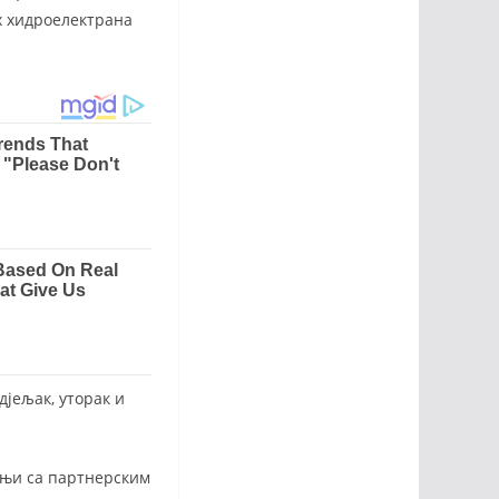
х хидроелектрана
дjељак, уторак и
адњи са партнерским