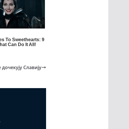
 дочекују Славију
т