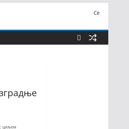
Се
изградње
 с циљем