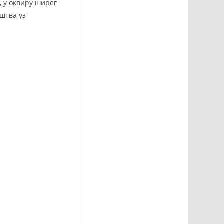
, у оквиру ширег
штва уз