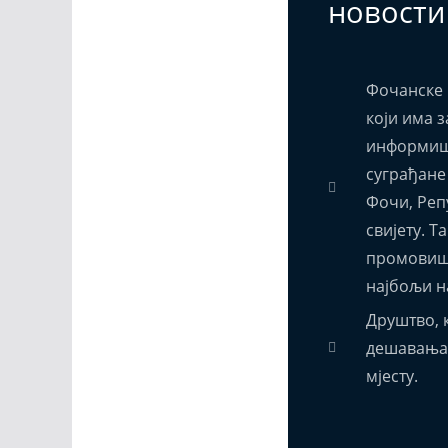
новости
Фочанске 
који има з
информиш
суграђане
Фочи, Реп
свијету. Т
промовиш
најбољи н
Друштво, к
дешавања,
мјесту.