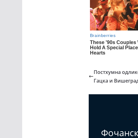
Постхумна одлико
Гацка и Вишегра
Фочанс