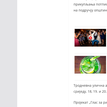
прикупљања потписа
на подручју општин
Тродневна улична а
сриједу, 18, 19. и
Пројекaт „Глас за 