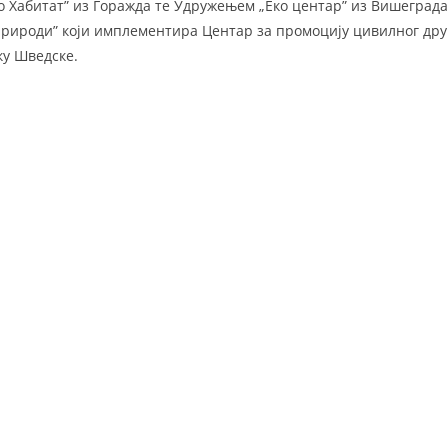
о Хабитат” из Горажда те Удружењем „Еко центар” из Вишеграда
природи” који имплементира Центар за промоцију цивилног дру
ку Шведске.