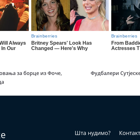
вања за борце из Фоче,
Фудбалери Сутјеске
да
ке
Шта нудимо?
Контак