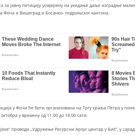
 за јавну петицију усмјерену на укидање даље изградње мали
а Фоча и Вишеград и Босанко- подрињског кантона.
кција у Фочи ће бити организована на Тргу краља Петра у поне
 20. октобра у времену од 11.00 до 18.00 сати.
ријеке“ проводи „Удружење Ресурсни Архус центар у БиХ”, у сар