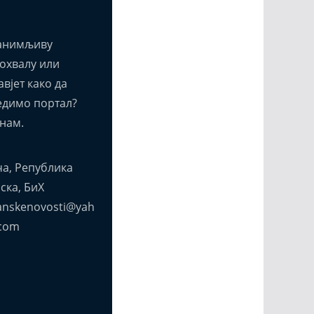
анимљиву
похвалу или
вјет како да
едимо портал?
нам.
а, Република
ска, БиХ
anskenovosti@yah
com