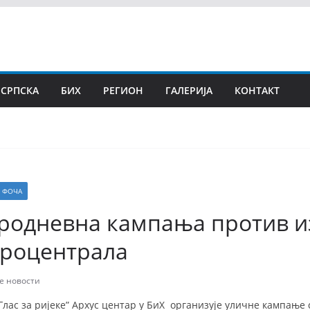
 СРПСКА
БИХ
РЕГИОН
ГАЛЕРИЈА
КОНТАКТ
ФОЧА
тродневна кампања против 
роцентрала
е новости
„Глас за ријеке” Архус центар у БиХ организује уличне кампање