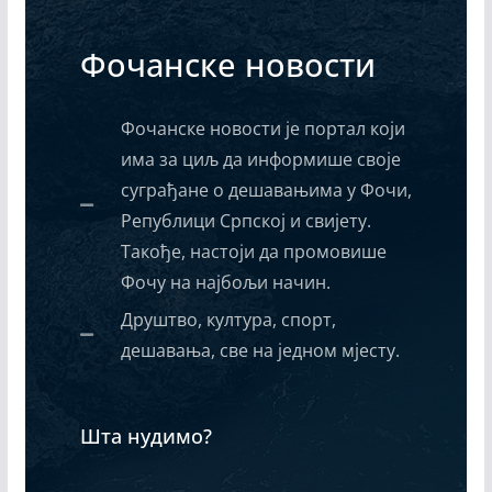
Фочанске новости
Фочанске новости је портал који
има за циљ да информише своје
суграђане о дешавањима у Фочи,
Републици Српској и свијету.
Такође, настоји да промовише
Фочу на најбољи начин.
Друштво, култура, спорт,
дешавања, све на једном мјесту.
Шта нудимо?