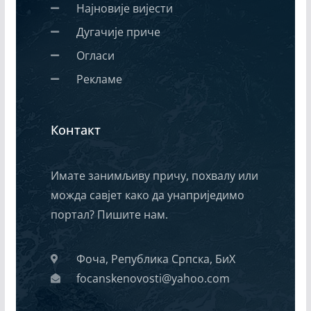
Најновије вијести
Дугачије приче
Огласи
Рекламе
Контакт
Имате занимљиву причу, похвалу или
можда савјет како да унаприједимо
портал? Пишите нам.
Фоча, Република Српска, БиХ
focanskenovosti@yahoo.com