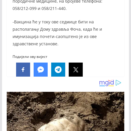
породичне медицине, на бројеве телефона:
058/212-099 и 058/211-440.
-Вакцина ће у току ове седмице бити на
располагању Дому здравља Фоча, када ће и
имунизација почети-саопштено је из ове
здравствене установе.
Подијели ову вијест