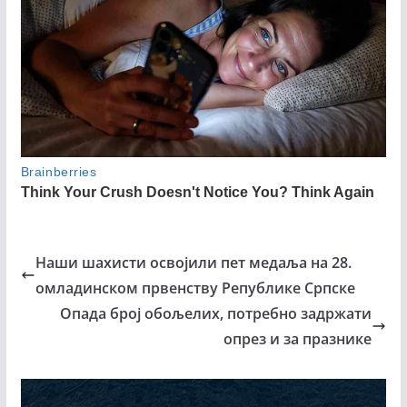
Наши шахисти освојили пет медаља на 28.
омладинском првенству Републике Српске
Опада број обољелих, потребно задржати
опрез и за празнике