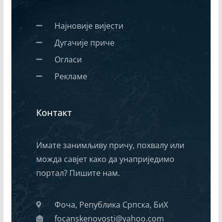
Најновије вијести
Дугачије приче
Огласи
Рекламе
Контакт
Имате занимљиву причу, похвалу или
можда савјет како да унаприједимо
портал? Пишите нам.
Фоча, Република Српска, БиХ
focanskenovosti@yahoo.com