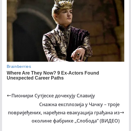
Пионири Сутјеске дочекују Славију
Снажна експлозија у Чачку – троје
повријеђених, наређена евакуација грађана из
околине фабрике „Слобода” (ВИДЕО)