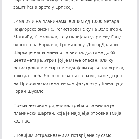
заштићена врста у Српској.
„Има их и на планинама, вишим од 1.000 метара
надморске висине. Регистроване су на Зеленгори,
Маглићу, Клековачи, те у низијама уз ријеку Саву,
односно на Бардачи, Громижељу, Доњој Долини.
Шарка је наша мања отровница, достиже до 65
центиметара. Угриз јој је мање опасан, али су
регистровани и смртни случајеви од њеног угриза,
тако да треба бити опрезан и са њом”, каже доцент
на Природно-математичком факултету у Бањалуци,
Горан Шукало.
Према његовим ријечима, трећа отровница је
планински шарган, која је најрјеђа отровна змија
код нас.
„Новијим истраживањима потврђене су само