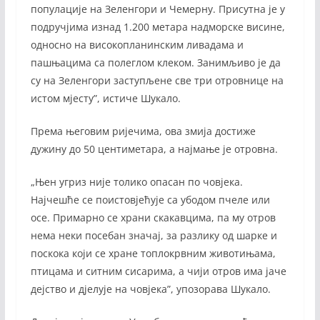
популације на Зеленгори и Чемерну. Присутна је у
подручјима изнад 1.200 метара надморске висине,
односно на високопланинским ливадама и
пашњацима са полеглом клеком. Занимљиво је да
су на Зеленгори заступљене све три отровнице на
истом мјесту”, истиче Шукало.
Према његовим ријечима, ова змија достиже
дужину до 50 центиметара, а најмање је отровна.
„Њен угриз није толико опасан по човјека.
Најчешће се поистовјећује са убодом пчеле или
осе. Примарно се храни скакавцима, па му отров
нема неки посебан значај, за разлику од шарке и
поскока који се хране топлокрвним животињама,
птицама и ситним сисарима, а чији отров има јаче
дејство и дјелује на човјека”, упозорава Шукало.