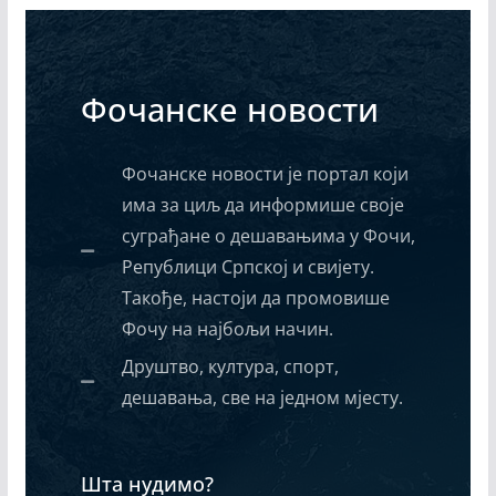
Фочанске новости
Фочанске новости је портал који
има за циљ да информише своје
суграђане о дешавањима у Фочи,
Републици Српској и свијету.
Такође, настоји да промовише
Фочу на најбољи начин.
Друштво, култура, спорт,
дешавања, све на једном мјесту.
Шта нудимо?