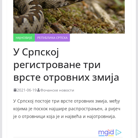
НАЈНОВИЈЕ
РЕПУБЛИКА СРПСКА
У Српској
регистроване три
врсте отровних змија
2021-06-19
Фочанске новости
У Српској постоје три врсте отровних змија, међу
којима је поскок најшире распрострањен, а ријеч
је о отровници која је и највећа и најотровнија.