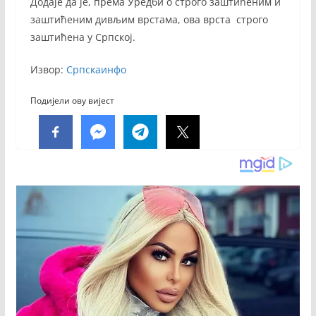
Додаје да је, према Уредби о строго заштићеним и
заштићеним дивљим врстама, ова врста строго
заштићена у Српској.
Извор:
Српскаинфо
Подијели ову вијест