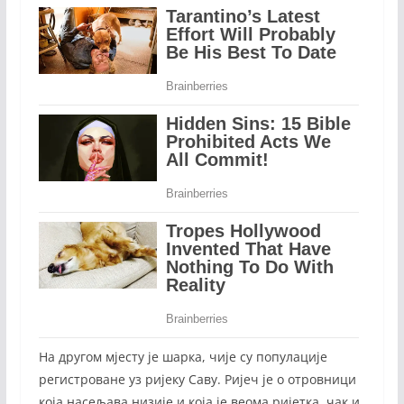
На другом мјесту је шарка, чије су популације
регистроване уз ријеку Саву. Ријеч је о отровници
која насељава низије и која је веома ријетка, чак и