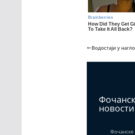
Водостаји у нагл
Фочанс
новости
Фочанске 