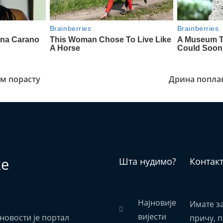
ом порасту
Дрина попла
ке
Шта нудимо?
Контак
Најновије
Имате з
вијести
новости је портал
причу, 