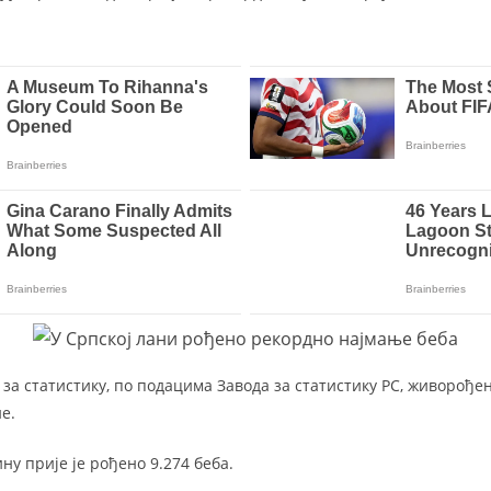
за статистику, по подацима Завода за статистику РС, живорођен
е.
ну прије је рођено 9.274 беба.