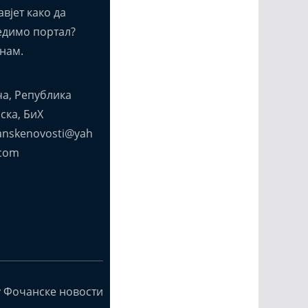
вјет како да
едимо портал?
нам.
а, Република
ска, БиХ
anskenovosti@yah
com
y Фочанске новости