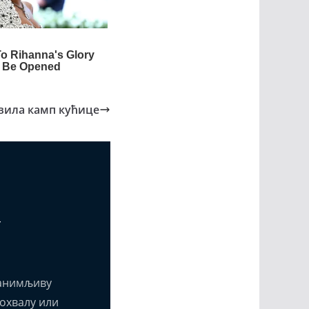
вила камп кућице
т
анимљиву
похвалу или