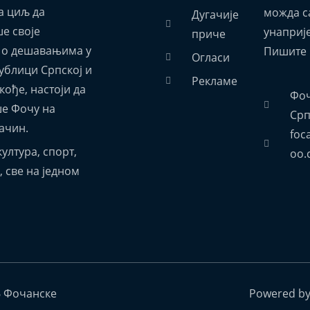
а циљ да
можда са
Дугачије
е своје
унаприј
приче
 о дешавањима у
Пишите 
Огласи
ублици Српској и
Рекламе
акође, настоји да
Фоч
е Фочу на
Срп
ачин.
foc
ултура, спорт,
oo.
 све на једном
6 Фочанске
Powered b