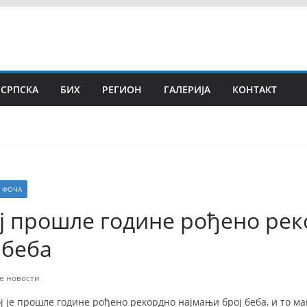
 СРПСКА
БИХ
РЕГИОН
ГАЛЕРИЈА
КОНТАКТ
ФОЧА
ј прошле године рођено ре
 беба
е новости
 је прошле године рођено рекордно најмањи број беба, и то ма