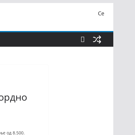
Се
кордно
ње од 8.500.