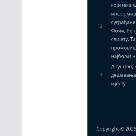
који има з
информиш
суграђане
Фочи, Реп
свијету. Т
промовиш
најбољи н
Друштво, к
дешавања,
мјесту.
Copyright © 202