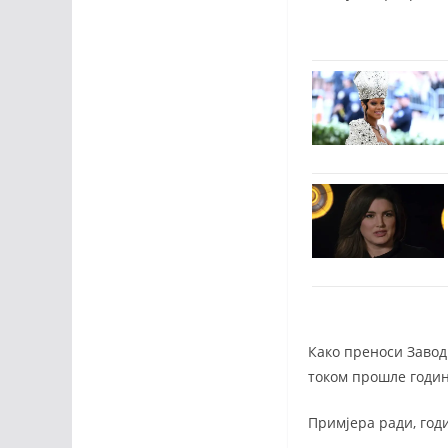
Како преноси Завод 
током прошле годин
Примјера ради, годи