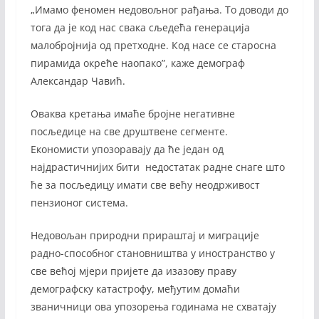
„Имамо феномен недовољног рађања. То доводи до
тога да је код нас свака сљедећа генерација
малобројнија од претходне. Код насе се старосна
пирамида окреће наопако”, каже демограф
Александар Чавић.
Оваква кретања имаће бројне негативне
посљедице на све друштвене сегменте.
Економисти упозоравају да ће један од
најдрастичнијих бити недостатак радне снаге што
ће за посљедицу имати све већу неодрживост
пензионог система.
Недовољан природни прираштај и миграције
радно-способног становништва у иностранство у
све већој мјери пријете да изазову праву
демографску катастрофу, међутим домаћи
званичници ова упозорења годинама не схватају