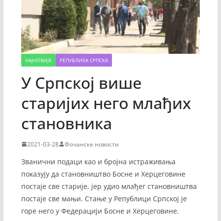
НАЈНОВИЈЕ
РЕПУБЛИКА СРПСКА
У Српској више
старијих него млађих
становника
2021-03-28
Фочанске новости
Званични подаци као и бројна истраживања
показују да становништво Босне и Херцеговине
постаје све старије, јер удио млађег становништва
постаје све мањи. Стање у Републици Српској је
горе него у Федерацији Босне и Херцеговине.