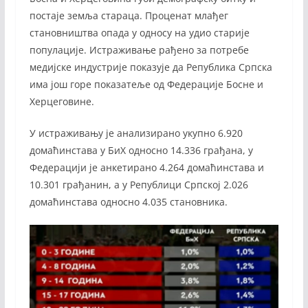
постаје земља стараца. Проценат млађег
становништва опада у односу на удио старије
популације. Истраживање рађено за потребе
медијске индустрије показује да Република Српска
има још горе показатеље од Федерације Босне и
Херцеговине.
У истраживању је анализирано укупно 6.920
домаћинстава у БиХ односно 14.336 грађана, у
Федерацији је анкетирано 4.264 домаћинстава и
10.301 грађанин, а у Републици Српској 2.026
домаћинстава односно 4.035 становника.