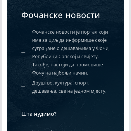
Фочанске новости
Фочанске новости је портал који
има за циљ да информише своје
суграђане о дешавањима у Фочи,
Републици Српској и свијету.
Такође, настоји да промовише
Фочу на најбољи начин.
Друштво, култура, спорт,
дешавања, све на једном мјесту.
Шта нудимо?