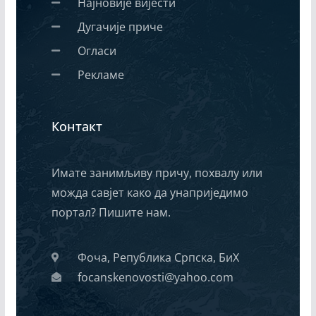
Најновије вијести
Дугачије приче
Огласи
Рекламе
Контакт
Имате занимљиву причу, похвалу или
можда савјет како да унаприједимо
портал? Пишите нам.
Фоча, Република Српска, БиХ
focanskenovosti@yahoo.com