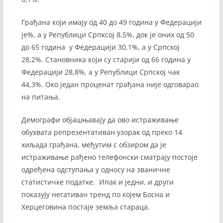
Грађана који имају од 40 до 49 година у Федерацији
је%, а у Републици Српксој 8,5%, док је оних од 50
до 65 година у Федерацији 30,1%, а у Српској
28,2%. Становника који су старији од 66 година у
Федерацији 28,8%, а у Републици Српској чак
44,3%. Око један проценат грађана није одговарао
на питања.
Демографи објашњавају да ово истраживање
обухвата репрезентативан узорак од преко 14
хиљада грађана, међутим с обзиром да је
истраживање рађено телефонски сматрају постоје
одређена одступања у односу на званичне
статистичке податке. Ипак и једни, и други
показују негативан тренд по којем Босна и
Херцеговина постаје земља стараца.