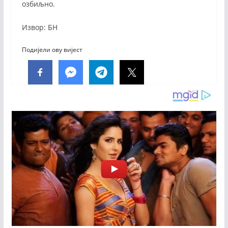
озбиљно.
Извор: БН
Подијели ову вијест