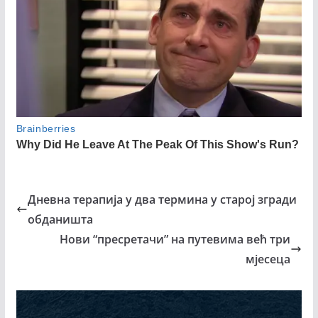
Дневна терапија у два термина у старој згради
обданишта
Нови “пресретачи” на путевима већ три
мјесеца