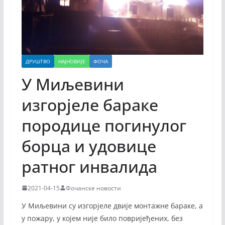
ДРУШТВО
НАЈНОВИЈЕ
ФОЧА
У Миљевини
изгорјеле бараке
породице погинулог
борца и удовице
ратног инвалида
2021-04-15
Фочанске новости
У Миљевини су изгорјеле двије монтажне бараке, а
у пожару, у којем није било повријеђених, без