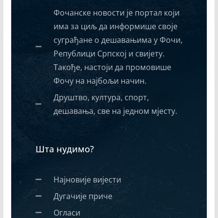
Фочанске новости је портал који
има за циљ да информише своје
суграђане о дешавањима у Фочи,
Републици Српској и свијету.
Такође, настоји да промовише
Фочу на најбољи начин.
Друштво, култура, спорт,
дешавања, све на једном мјесту.
Шта нудимо?
Најновије вијести
Дугачије приче
Огласи