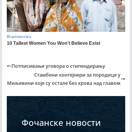
Потписивање уговора о стипендирању
Стамбени контејнери за породице у
Миљевини које су остале без крова над главом
Фочанске новости