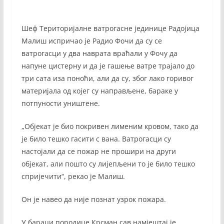
Шеф Територијалне ватрогасне јединице Радојица
Малиш испричао је Радио Фочи да су се
ватрогасци у два наврата враћали у Фочу да
напуне цистерну и да је гашење ватре трајало до
три сата иза поноћи, али да су, због лако горивог
материјала од којег су направљене, бараке у
потпуности уништене.
„Објекат је био покривен лименим кровом, тако да
је било тешко гасити с вана. Ватрогасци су
настојали да се пожар не прошири на други
објекат, али пошто су лијепљени то је било тешко
спријечити“, рекао је Малиш.
Он је навео да није познат узрок пожара.
У бараци породице Крсман сав намјештај је