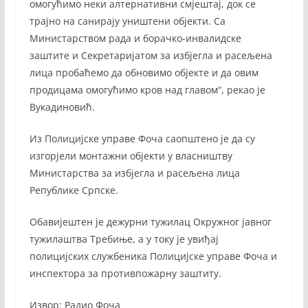
омогућимо неки алтернативни смјештај, док се
трајно на санирају уништени објекти. Са
Министарством рада и борачко-инвалидске
заштите и Секретаријатом за избјегла и расељена
лица пробаћемо да обновимо објекте и да овим
продицама омогућимо кров над главом“, рекао је
Вукадиновић.
Из Полицијске управе Фоча саопштено је да су
изгорјели монтажни објекти у власништву
Министарства за избјегла и расељена лица
Републике Српске.
Обавијештен је дежурни тужилац Окружног јавног
тужилаштва Требиње, а у току је увиђај
полицијских службеника Полицијске управе Фоча и
инспектора за противпожарну заштиту.
Извор: Радио Фоча