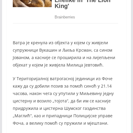
Ватра је кренула из објекта у којем су живјели
супружници Вукашин и Љиља Крсман, са сином
Јованом, а касније се проширила и на лијепљени
објекат у којем је живјела Милица Јевтовић.
У Територијалној ватрогасној јединици из Фоче
кажу да су добили позив за помоћ синоћ у 21.14
часова, након чега су упутили у Миљевину једну
цистерну и возило „тојота“, да би им се касније
придружила и цистерна Шумског газдинства
„Маглић“, као и припадници Полицијске управе
Фоча, а велику помоћ су пружили и мјештани.