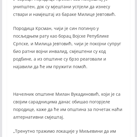
унипштен, док су мјештани успјели да изнесу
ствари и намјештај из бараке Милице Јевтовић.
Породица Крсман, чији је син погинуо у
посљедњем рату као борац Војске Републике
Српске, и Милица Јевтовић, чији је покојни супруг
био ратни војни инвалид, смјештени су код
родбине, а из општине су брзо реаговали и
најавили да ће им пружити помоћ.
Начелник општине Милан Вукадиновић, који је са
својим сарадницима данас обишао погорјеле
породице, каже да ће им општина за почетак наћи
алтернативни смјештај.
„Тренутно тражимо локације у Миљевини да им