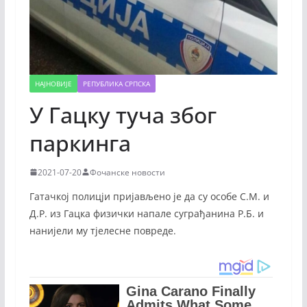
НАЈНОВИЈЕ
РЕПУБЛИКА СРПСКА
У Гацку туча због
паркинга
2021-07-20
Фочанске новости
Гатачкој полицји пријављено је да су особе С.М. и
Д.Р. из Гацка физички напале суграђанина Р.Б. и
нанијели му тјелесне повреде.