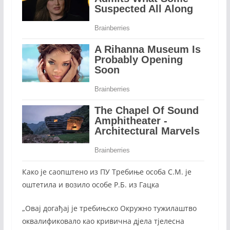
Како је саопштено из ПУ Требиње особа С.М. је
оштетила и возило особе Р.Б. из Гацка
„Овај догађај је требињско Окружно тужилаштво
оквалификовало као кривична дјела тјелесна