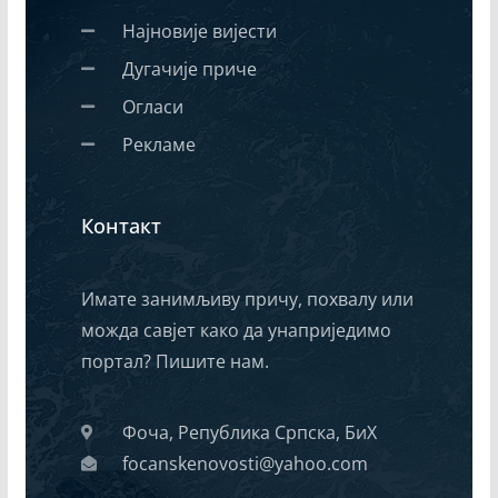
Најновије вијести
Дугачије приче
Огласи
Рекламе
Контакт
Имате занимљиву причу, похвалу или
можда савјет како да унаприједимо
портал? Пишите нам.
Фоча, Република Српска, БиХ
focanskenovosti@yahoo.com