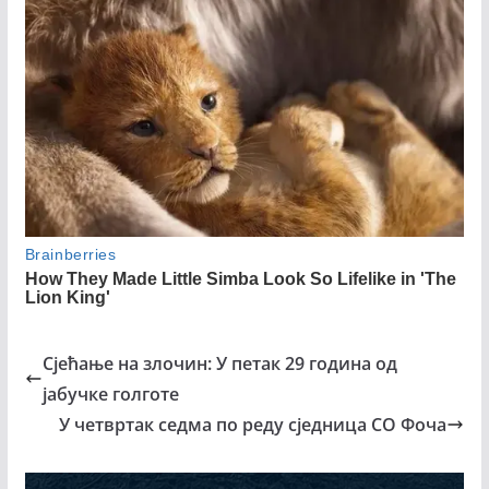
Сјећање на злочин: У петак 29 година од
јабучке голготе
У четвртак седма по реду сједница СО Фоча