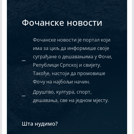
Фочанске новости
Фочанске новости је портал који
има за циљ да информише своје
суграђане о дешавањима у Фочи,
Републици Српској и свијету.
Такође, настоји да промовише
Фочу на најбољи начин.
Друштво, култура, спорт,
дешавања, све на једном мјесту.
Шта нудимо?