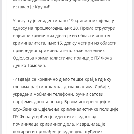
истакао је Крунић.
У августу је евидентирано 19 кривичних дјела, у
односу на прошлогодишњих 20. Према структури
највише кривичних дјела је из области општег
криминалитета, њих 15, док су четири из области
привредног криминалитета, каже начелник
Одјељења криминалистичке полиције ПУ Фоча
Душко Томовић.
-Издваја се кривично дјело тешке крађе гдје су
гостима рафтинг кампа, држављанима Србије,
украдени мобилни телефони, ручни сатови,
парфеми, дрон и новац. Брзом интервенцијом
службеника Одјељења криминалистичке полиције
ПУ Фоча утврђен је идентитет једног од
починилаца кривичног дјела. Извршилац је
лоциран и пронађен је један дио отуђених