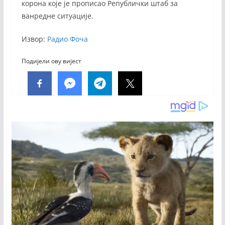
корона које је прописао Републички штаб за
ванредне ситуације.
Извор:
Радио Фоча
Подијели ову вијест