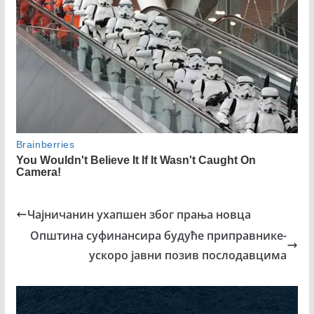
Чајничанин ухапшен због прања новца
Општина суфинансира будуће приправнике-
ускоро јавни позив послодавцима