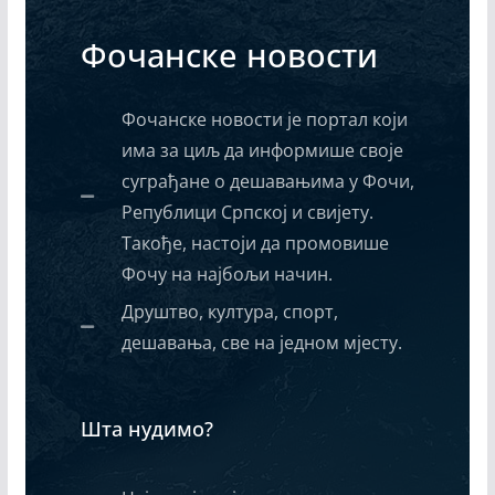
Фочанске новости
Фочанске новости је портал који
има за циљ да информише своје
суграђане о дешавањима у Фочи,
Републици Српској и свијету.
Такође, настоји да промовише
Фочу на најбољи начин.
Друштво, култура, спорт,
дешавања, све на једном мјесту.
Шта нудимо?