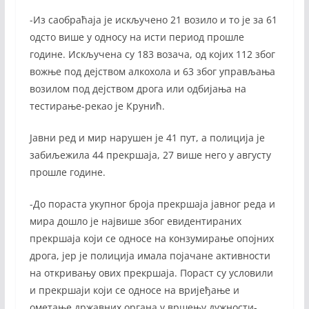
-Из саобраћаја је искључено 21 возило и то је за 61
одсто више у односу на исти период прошле
године. Искључена су 183 возача, од којих 112 због
вожње под дејством алкохола и 63 због управљања
возилом под дејством дрога или одбијања на
тестирање-рекао је Крунић.
Јавни ред и мир нарушен је 41 пут, а полиција је
забиљежила 44 прекршаја, 27 више него у августу
прошле године.
-До пораста укупног броја прекршаја јавног реда и
мира дошло је највише због евидентираних
прекршаја који се односе на конзумирање опојних
дрога, јер је полиција имала појачане активности
на откривању ових прекршаја. Пораст су условили
и прекршаји који се односе на вријеђање и
ометање државних органа у вршењу дужности-