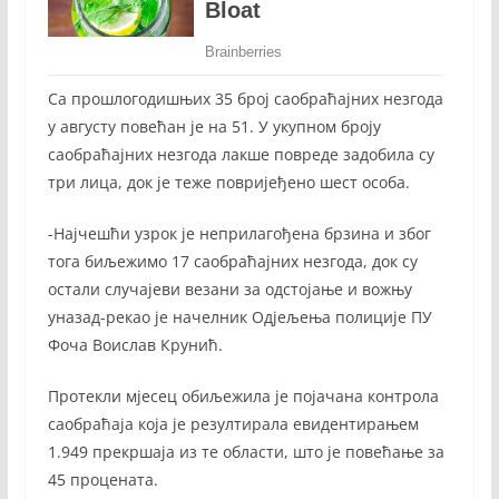
Са прошлогодишњих 35 број саобраћајних незгода
у августу повећан је на 51. У укупном броју
саобраћајних незгода лакше повреде задобила су
три лица, док је теже повријеђено шест особа.
-Најчешћи узрок је неприлагођена брзина и због
тога биљежимо 17 саобраћајних незгода, док су
остали случајеви везани за одстојање и вожњу
уназад-рекао је начелник Одјељења полиције ПУ
Фоча Воислав Крунић.
Протекли мјесец обиљежила је појачана контрола
саобраћаја која је резултирала евидентирањем
1.949 прекршаја из те области, што је повећање за
45 процената.