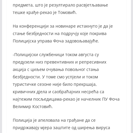
предмета, што је резултирало расвјетљавање
тешке крађе-рекао је Томовић.
На конференцији за новинаре истакнуто је да је
стање безбједности на подручју које покрива
Полицијска управа Фоча задовољавајуће.
-Полицијски службеници током августа су
предузели низ превентивних и репресивних
акција с циљем очувања повољног стања
безбједности. У томе смо успјели и током
туристичке сезоне није било прекршаја,
кривичних дјела и саобраћајних несрећа са
најтежим посљедицама-рекао је начелник ПУ Фоча
Велимир Костовић.
Полиција је апеловала на грађане да се
придржавају мјера заштите од ширења вируса