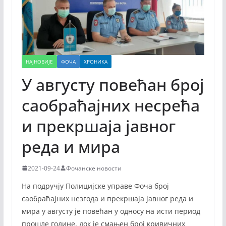
НАЈНОВИЈЕ
ФОЧА
ХРОНИКА
У августу повећан број
саобраћајних несрећа
и прекршаја јавног
реда и мира
2021-09-24
Фочанске новости
На подручју Полицијске управе Фоча број
саобраћајних незгода и прекршаја јавног реда и
мира у августу је повећан у односу на исти период
прошле године, док је смањен број кривичних