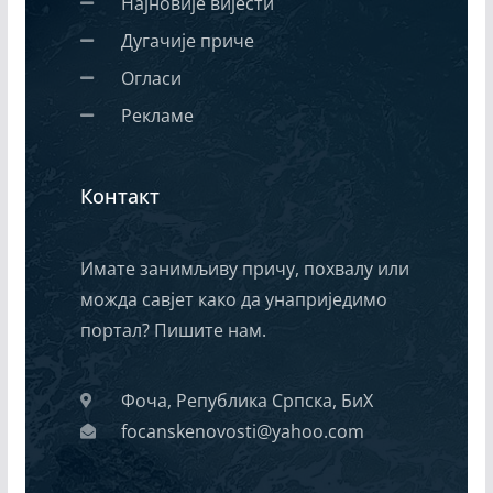
Најновије вијести
Дугачије приче
Огласи
Рекламе
Контакт
Имате занимљиву причу, похвалу или
можда савјет како да унаприједимо
портал? Пишите нам.
Фоча, Република Српска, БиХ
focanskenovosti@yahoo.com