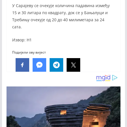
У Сарајеву се очекује количина падавина између
15 и 30 литара по квадрату, док се у Бањалуци и
Требињу очекује од 20 до 40 милиметара за 24
сата.
Извор: Н1
Подијели ову вијест