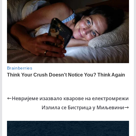
Невријеме изазвало кварове на електромрежи
Излила се Бистрица у Миљевини