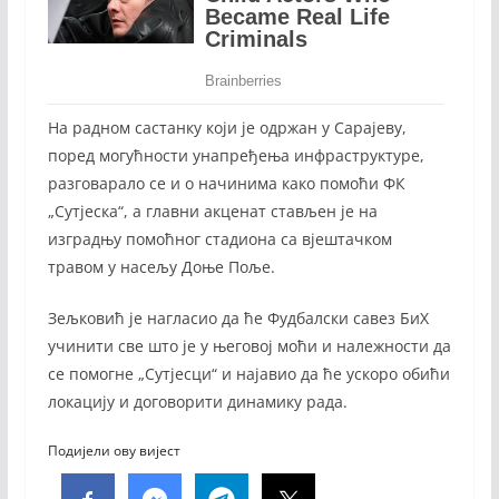
На радном састанку који је одржан у Сарајеву,
поред могућности унапређења инфраструктуре,
разговарало се и о начинима како помоћи ФК
„Сутјеска“, а главни акценат стављен је на
изградњу помоћног стадиона са вјештачком
травом у насељу Доње Поље.
Зељковић је нагласио да ће Фудбалски савез БиХ
учинити све што је у његовој моћи и належности да
се помогне „Сутјесци“ и најавио да ће ускоро обићи
локацију и договорити динамику рада.
Подијели ову вијест