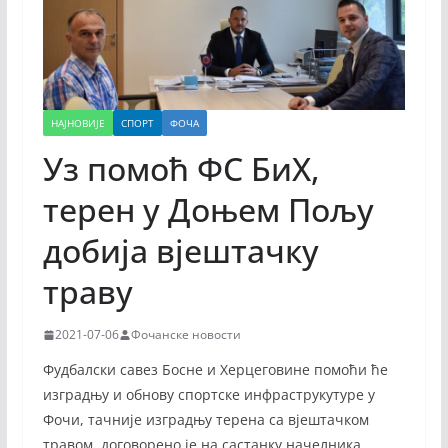
НАЈНОВИЈЕ
СПОРТ
ФОЧА
Уз помоћ ФС БиХ,
терен у Доњем Пољу
добија вјештачку
траву
2021-07-06
Фочанске новости
Фудбалски савез Босне и Херцеговине помоћи ће
изградњу и обнову спортске инфраструкутуре у
Фочи, тачније изградњу терена са вјештачком
травом, договорено је на састанку начелника