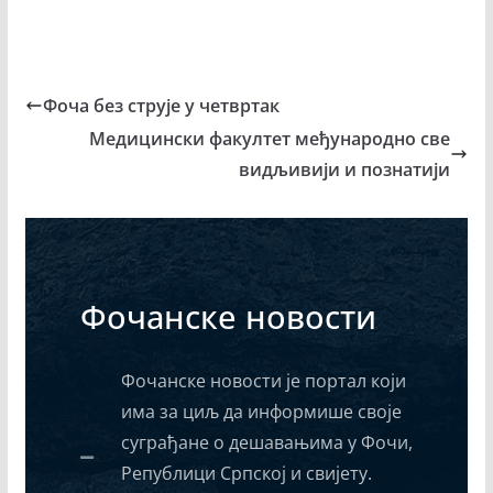
Фоча без струје у четвртак
Медицински факултет међународно све
видљивији и познатији
Фочанске новости
Фочанске новости је портал који
има за циљ да информише своје
суграђане о дешавањима у Фочи,
Републици Српској и свијету.