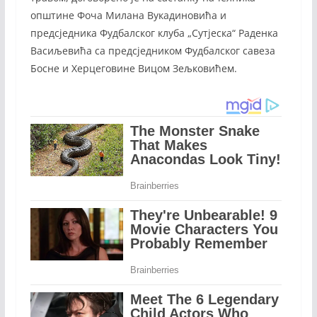
општине Фоча Милана Вукадиновића и
предсједника Фудбалског клуба „Сутјеска“ Раденка
Васиљевића са предсједником Фудбалског савеза
Босне и Херцеговине Вицом Зељковићем.