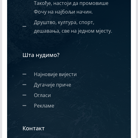
Такође, настоји да промовише
Фочу на најбољи начин.
Друштво, култура, спорт,
дешавања, све на једном мјесту.
Шта нудимо?
Најновије вијести
Дугачије приче
Огласи
Рекламе
Контакт