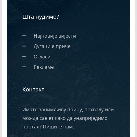
Шта нудимо?
Најновије вијести
Дугачије приче
Огласи
Рекламе
Контакт
Имате занимљиву причу, похвалу или
можда савјет како да унаприједимо
портал? Пишите нам.