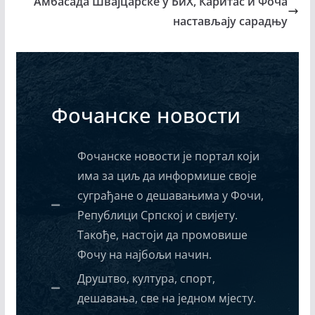
Амбасада Швајцарске у БиХ, Каритас и Фоча
настављају сарадњу
Фочанске новости
Фочанске новости је портал који
има за циљ да информише своје
суграђане о дешавањима у Фочи,
Републици Српској и свијету.
Такође, настоји да промовише
Фочу на најбољи начин.
Друштво, култура, спорт,
дешавања, све на једном мјесту.