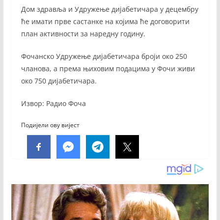
Дом здравља и Удружење дијабетичара у децембру
ће имати прве састанке на којима ће договорити
план активности за наредну годину.
Фочанско Удружење дијабетичара броји око 250
чланова, а према њиховим подацима у Фочи живи
око 750 дијабетичара.
Извор: Радио Фоча
Подијели ову вијест