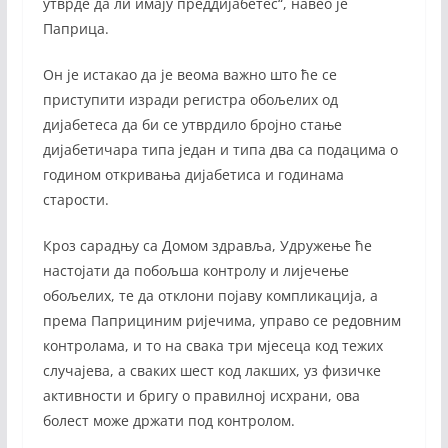
утврде да ли имају преддијабетес“, навео је
Паприца.
Он је истакао да је веома важно што ће се
приступити изради регистра обољелих од
дијабетеса да би се утврдило бројно стање
дијабетичара типа један и типа два са подацима о
годином откривања дијабетиса и годинама
старости.
Кроз сарадњу са Домом здравља, Удружење ће
настојати да побољша контролу и лијечење
обољелих, те да отклони појаву компликација, а
према Паприциним ријечима, управо се редовним
контролама, и то на свака три мјесеца код тежих
случајева, а сваких шест код лакших, уз физичке
активности и бригу о правилној исхрани, ова
болест може држати под контролом.