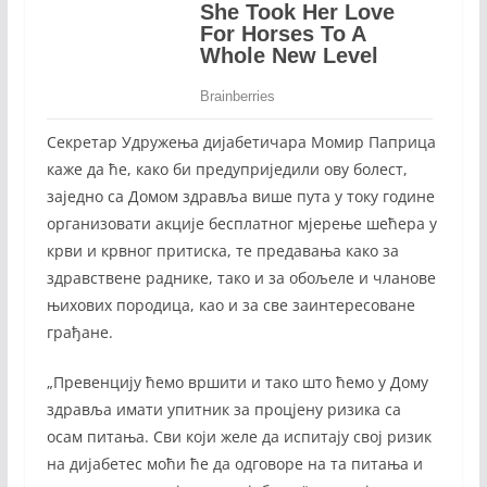
Секретар Удружења дијабетичара Момир Паприца
каже да ће, како би предуприједили ову болест,
заједно са Домом здравља више пута у току године
организовати акције бесплатног мјерење шећера у
крви и крвног притиска, те предавања како за
здравствене раднике, тако и за обољеле и чланове
њихових породица, као и за све заинтересоване
грађане.
„Превенцију ћемо вршити и тако што ћемо у Дому
здравља имати упитник за процјену ризика са
осам питања. Сви који желе да испитају свој ризик
на дијабетес моћи ће да одговоре на та питања и