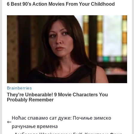
Ноћас спавамо сат дуже: Почиње зимско
рачунање времена