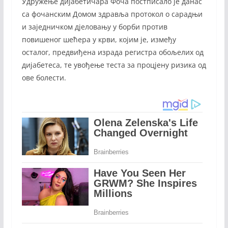
Удружење дијабетичара Фоча постписало је данас
са фочанским Домом здравља протокол о сарадњи
и заједничком дјеловању у борби против
повишеног шећера у крви, којим је, између
осталог, предвиђена израда регистра обољелих од
дијабетеса, те увођење теста за процјену ризика од
ове болести.