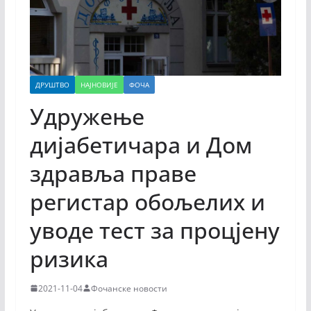
ДРУШТВО
НАЈНОВИЈЕ
ФОЧА
Удружење
дијабетичара и Дом
здравља праве
регистар обољелих и
уводе тест за процјену
ризика
2021-11-04
Фочанске новости