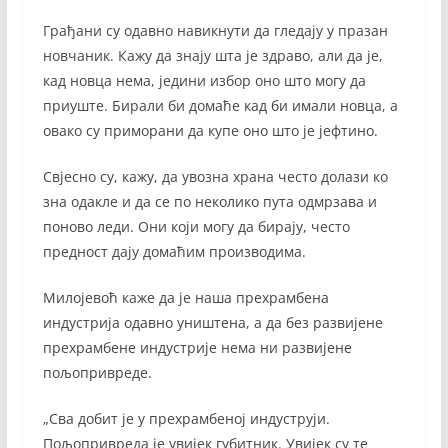
Грађани су одавно навикнути да гледају у празан
новчаник. Кажу да знају шта је здраво, али да је,
кад новца нема, једини избор оно што могу да
приуште. Бирали би домаће кад би имали новца, а
овако су приморани да купе оно што је јефтино.
Свјесно су, кажу, да увозна храна често долази ко
зна одакле и да се по неколико пута одмрзава и
поново леди. Они који могу да бирају, често
предност дају домаћим производима.
Милојевоћ каже да је наша прехрамбена
индустрија одавно уништена, а да без развијене
прехрамбене индустрије нема ни развијене
пољопривреде.
„Сва добит је у прехрамбеној индуструји.
Пољопривреда је увијек губитник. Увијек су те