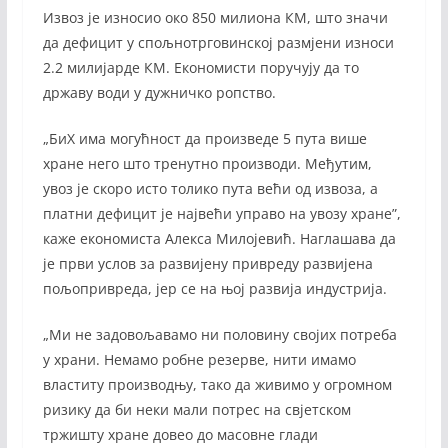
Извоз је износио око 850 милиона КМ, што значи
да дефицит у спољнотрговинској размјени износи
2.2 милијарде КМ. Економисти поручују да то
државу води у дужничко ропство.
„БиХ има могућност да произведе 5 пута више
хране него што тренутно производи. Међутим,
увоз је скоро исто толико пута већи од извоза, а
платни дефицит је највећи управо на увозу хране”,
каже економиста Алекса Милојевић. Наглашава да
је први услов за развијену привреду развијена
пољопривреда, јер се на њој развија индустрија.
„Ми не задовољавамо ни половину својих потреба
у храни. Немамо робне резерве, нити имамо
властиту производњу, тако да живимо у огромном
ризику да би неки мали потрес на свјетском
тржишту хране довео до масовне глади