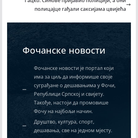
Гацко: Синове пријавио полицији, а они
полицајце гађали саксијама цвијећа
Фочанске новости
Фочанске новости је портал који
има за циљ да информише своје
суграђане о дешавањима у Фочи,
Републици Српској и свијету.
Такође, настоји да промовише
Фочу на најбољи начин.
Друштво, култура, спорт,
дешавања, све на једном мјесту.