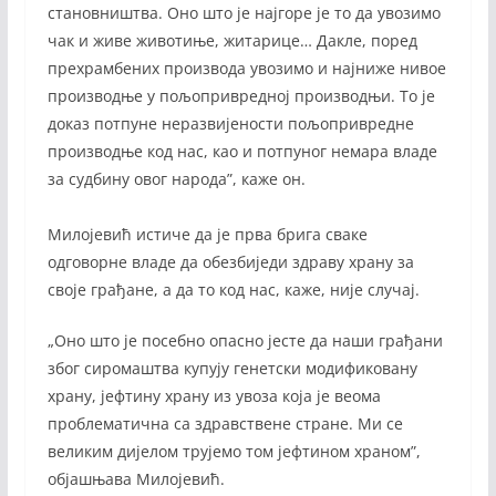
становништва. Оно што је најгоре је то да увозимо
чак и живе животиње, житарице… Дакле, поред
прехрамбених производа увозимо и најниже нивое
производње у пољопривредној производњи. То је
доказ потпуне неразвијености пољопривредне
производње код нас, као и потпуног немара владе
за судбину овог народа”, каже он.
Милојевић истиче да је прва брига сваке
одговорне владе да обезбиједи здраву храну за
своје грађане, а да то код нас, каже, није случај.
„Оно што је посебно опасно јесте да наши грађани
због сиромаштва купују генетски модификовану
храну, јефтину храну из увоза која је веома
проблематична са здравствене стране. Ми се
великим дијелом трујемо том јефтином храном”,
објашњава Милојевић.