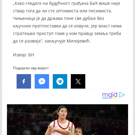
„Како гледате на будућност грађана БиХ више није
ствар тога да ли сте оптимиста или песимиста.
Чињеница је да држава тоне све дубље без
кључних претпоставки да се извуче, јер власт нема
стратешки приступ томе у ком правцу земља треба
да се развија”, закључује Милојевић.
Извор: БН
Подијели ову вијест