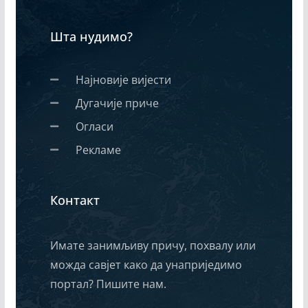
Шта нудимо?
Најновије вијести
Дугачије приче
Огласи
Рекламе
Контакт
Имате занимљиву причу, похвалу или
можда савјет како да унаприједимо
портал? Пишите нам.