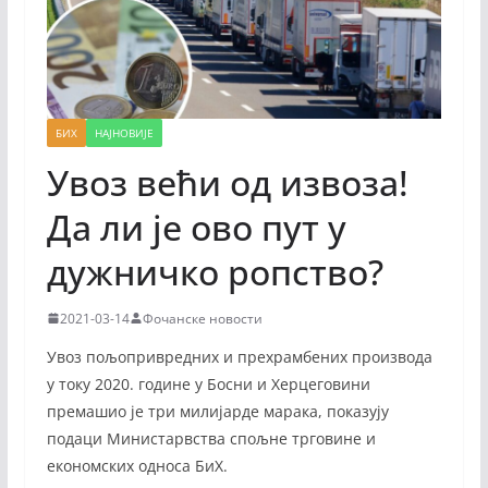
БИХ
НАЈНОВИЈЕ
Увоз већи од извоза!
Да ли је ово пут у
дужничко ропство?
2021-03-14
Фочанске новости
Увоз пољопривредних и прехрамбених производа
у току 2020. године у Босни и Херцеговини
премашио је три милијарде марака, показују
подаци Министарвства спољне трговине и
економских односа БиХ.