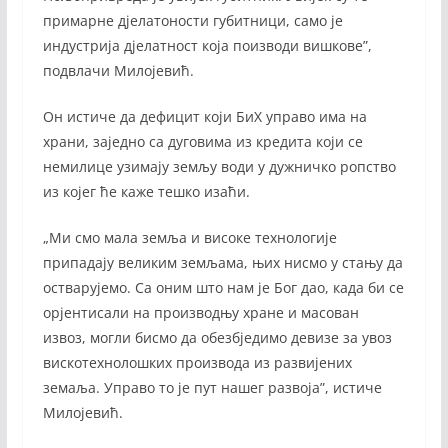
примарне дјелатоности губитници, само је
индустрија дјелатност која поизводи вишкове”,
подвлачи Милојевић.
Он истиче да дефицит који БиХ управо има на
храни, заједно са дуговима из кредита који се
немилице узимају земљу води у дужничко ропство
из којег ће каже тешко изаћи.
„Ми смо мала земља и високе технологије
припадају великим земљама, њих нисмо у стању да
остварујемо. Са оним што нам је Бог дао, када би се
орјентисали на производњу хране и масован
извоз, могли бисмо да обезбједимо девизе за увоз
вискотехнолошких производа из развијених
земаља. Управо то је пут нашег развоја”, истиче
Милојевић.