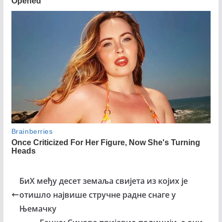
БиХ међу десет земаља свијета из којих је
отишло највише стручне радне снаге у
Њемачку