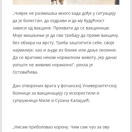
„Човјек не размишља много када дође у ситуацију
да је болестан, да оздрави и да му будућност
зависи од вакцине. Прихвати да се вакцинише.
Моје мишљење је да сви требају да приме вакцину,
без обзира на врсту. Треба заштитити себе, своје
најмилије, као и људе из ближе или даље околине.
Да се вратимо неком нормалном животу, јер данас
уопште не живимо нормално”, рекла је
Остовићева.
Дан отворених врата у фочанској Универзитетској
болници за вакцинацију су искористили и
супружници Миле и Сузана Калајџић.
„Нисам преболовао корону. Чим сам чуо за ову