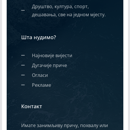
Друштво, култура, спорт,
дешавања, све на једном мјесту.
Шта нудимо?
Најновије вијести
Дугачије приче
Огласи
Рекламе
Контакт
Имате занимљиву причу, похвалу или