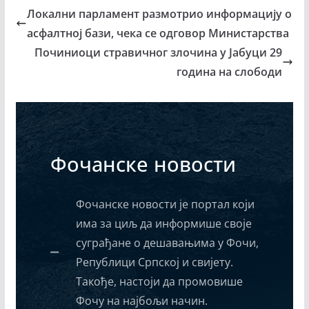
Локални парламент размотрио информацију о
асфалтној бази, чека се одговор Министарства
Починиоци стравичног злочина у Јабуци 29
година на слободи
Фочанске новости
Фочанске новости је портал који
има за циљ да информише своје
суграђане о дешавањима у Фочи,
Републици Српској и свијету.
Такође, настоји да промовише
Фочу на најбољи начин.