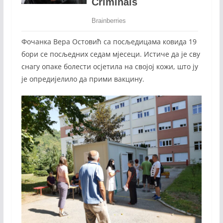
Фочанка Вера Остовић са посљедицама ковида 19
бори се посљедних седам мјесеци. Истиче да је сву
снагу опаке болести осјетила на својој кожи, што ју
је опредијелило да прими вакцину.