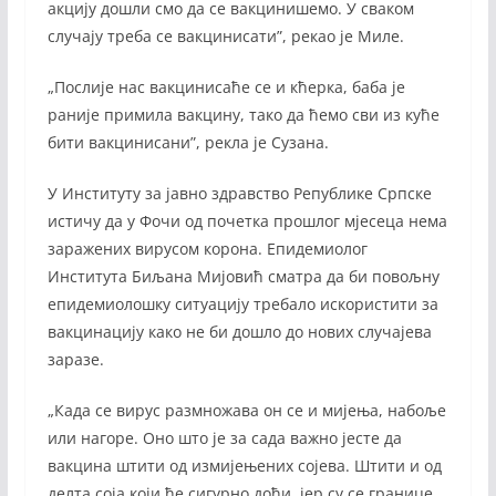
акцију дошли смо да се вакцинишемо. У сваком
случају треба се вакцинисати”, рекао је Миле.
„Послије нас вакцинисаће се и кћерка, баба је
раније примила вакцину, тако да ћемо сви из куће
бити вакцинисани”, рекла је Сузана.
У Институту за јавно здравство Републике Српске
истичу да у Фочи од почетка прошлог мјесеца нема
заражених вирусом корона. Епидемиолог
Института Биљана Мијовић сматра да би повољну
епидемиолошку ситуацију требало искористити за
вакцинацију како не би дошло до нових случајева
заразе.
„Када се вирус размножава он се и мијења, набоље
или нагоре. Оно што је за сада важно јесте да
вакцина штити од измијењених сојева. Штити и од
делта соја који ће сигурно доћи, јер су се границе