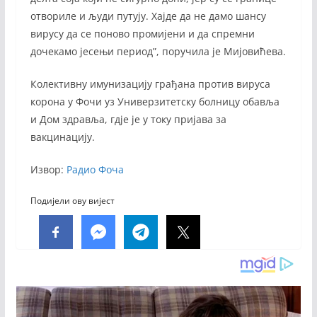
отвориле и људи путују. Хајде да не дамо шансу
вирусу да се поново промијени и да спремни
дочекамо јесењи период”, поручила је Мијовићева.
Колективну имунизацију грађана против вируса
корона у Фочи уз Универзитетску болницу обавља
и Дом здравља, гдје је у току пријава за
вакцинацију.
Извор:
Радио Фоча
Подијели ову вијест