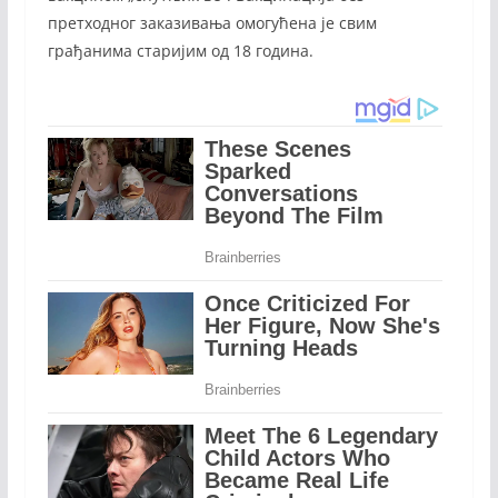
претходног заказивања омогућена је свим
грађанима старијим од 18 година.