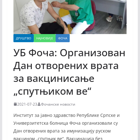
ДРУШТВО
НАЈНОВИЈЕ
ФОЧА
УБ Фоча: Организован
Дан отворених врата
за вакцинисање
„спутњиком ве“
2021-07-23
Фочанске новости
Институт за јавно здравство Републике Српске и
Универзитетска болница Фоча организовали су
Дан отворених врата за имунизацију руском
вакцином „спутњик ве“. Вакцинација без