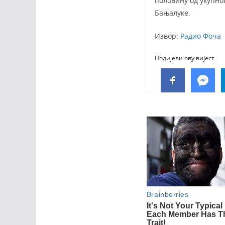
половину од укупног
Бањалуке.
Извор:
Радио Фоча
Подијели ову вијест