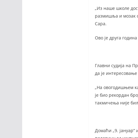
„Из наше школе дос
размишља и мозак се
Сара.
Ово је друга година
Главни судија на П
да је интересовање 
„На овогодишњем ка
је био рекордан бро
такмичења није бил
Домаћи „9. јануар“ 