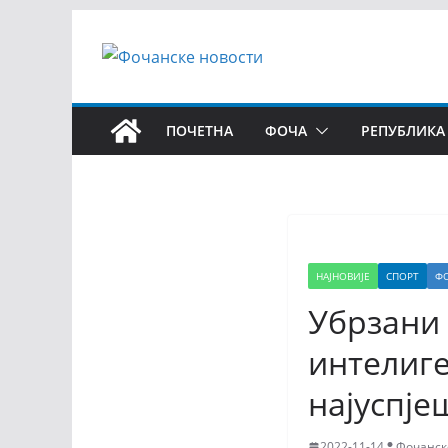
ПОЧЕТНА
ФОЧА
РЕПУБЛИКА
НАЈНОВИЈЕ
СПОРТ
Ф
Убрзани 
интелиге
најуспје
2022-11-14
Фочанск