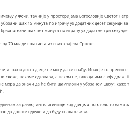
ичењу у Фочи, тачније у просторијама Богословије Светог Петр
 убрзани шах 15 минута по играчу уз додатних десет секунди за
е брзопотезни шах пет минута по играчу уз додатне три секунде
 од 70 младих шахиста из свих крајева Српске.
ачији шах и доста дјеце не могу да се снађу. Ипак је то превиш
ни сложе, некоме одговара, а неком не, тако да има своју драж.
не мора да значи да ће бити шампиони у убрзаном шаху“, каже 
ћ.
 одличан за развој интелигенције код дјеце, а поготово то важи з
рзо да доносе одлуке и да буду сналажљиви.