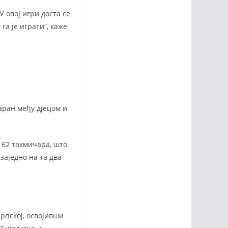
 овој игри доста се
а је играти“, каже
аран међу дјецом и
162 такмичара, што
 заједно на та два
Српској, освојивши