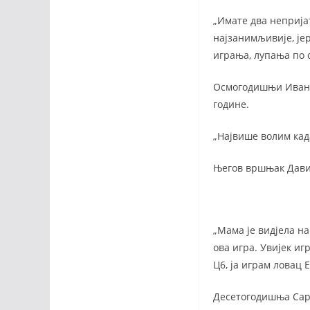
„Имате два неприја
најзанимљивије, јер 
играња, лупања по 
Осмогодишњи Иван Р
године.
„Највише волим када
Његов вршњак Давид
„Мама је видјела на
ова игра. Увијек иг
Ц6, ја играм ловац 
Десетогодишња Сара