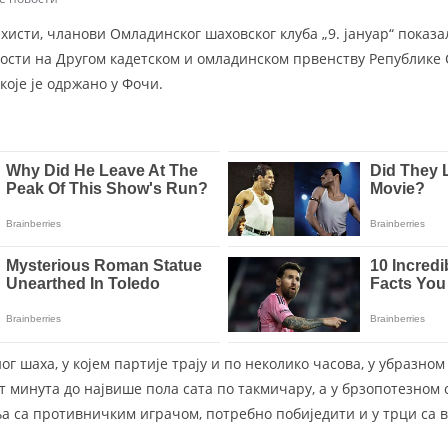
исти, чланови Омладинског шаховског клуба „9. јануар“ показа
сти на Другом кадетском и омладинском првенству Републике 
које је одржано у Фочи.
ог шаха, у којем партије трају и по неколико часова, у убразном
 минута до највише пола сата по такмичару, а у брзопотезном су
 са противничким играчом, потребно побиједити и у трци са 