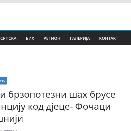
 СРПСКА
БИХ
РЕГИОН
ГАЛЕРИЈА
КОНТАКТ
ОЧА
и брзопотезни шах брусе
нцију код дјеце- Фочаци
шнији
е новости