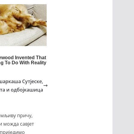
шаркаша Сутјеске,
ата и одбојкашица
имљиву причу,
и можда савјет
априједимо