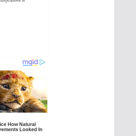
, Бијељине и