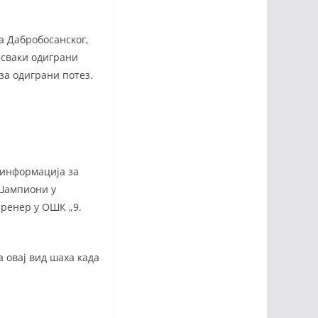
а Дабробосанског,
 сваки одиграни
 за одиграни потез.
е информација за
 Шампиони у
тренер у ОШК „9.
а овај вид шаха када