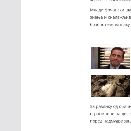
Млади фочански шах
знања и сналажљиво
брзопотезном шаху 
За разлику од обичн
ограничене на десет
поред надмудривања