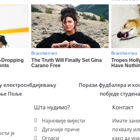
 у електроснбдијевању
Порази фудбалера и ко
оње Поље
побједе студен
Шта нудимо?
Контакт
Најновије вијести
Имате зан
Дугачије приче
похвалу ил
сти је
Огласи
како да ун