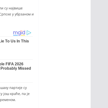
ли су највише
Српске у убрзаном и
 шаху партије су
 још краће, па је
временом.