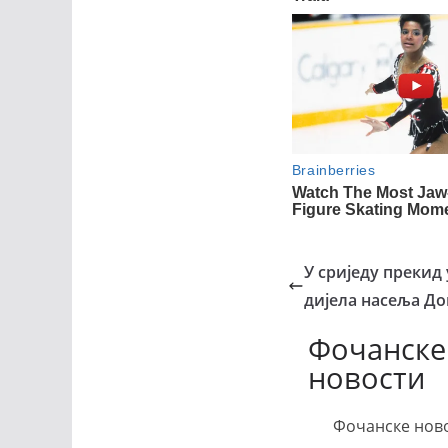
У сриједу прекид
дијела насеља Д
Фочанске
новости
Фочанске ново