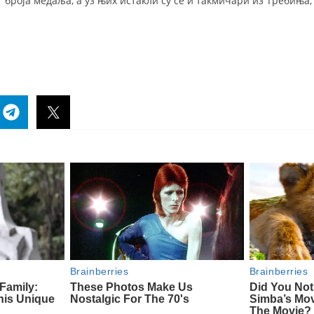
 броја медаља, а уз њих истакли су се и такмичари из Требиња