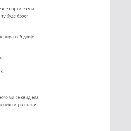
зне партије су и
 ту буде брзог
ренира већ двије
н.
к.
ного ми се свидјела
ко неко игра скакач