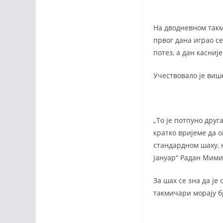
На дводневном такм
првог дана играо се
потез, а дан касниј
Учествовало је више
„То је потпуно друг
кратко вријеме да о
стандардном шаху, 
јануар“ Радан Мими
За шах се зна да је
такмичари морају б