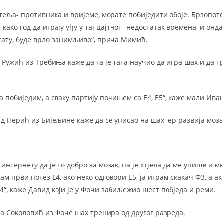
теља- противника и вријеме, морате побиједити обоје. Брзопоте
како год да играју уђу у тај цајтнот- недостатак времена, и онда
сату, буде врло занимљиво“, прича Мимић.
ужић из Требиња каже да га је тата научио да игра шах и да т
 побиједим, а сваку партију почињем са Е4, Е5“, каже мали Ива
 Перић из Бијељине каже да се уписао на шах јер развија моза
 интернету да је то добро за мозак, па је хтјела да ме упише и м
рам први потез Е4, ако неко одговори Е5, ја играм скакач Ф3, а а
Е4“, каже Давид који је у Фочи забиљежио шест побједа и реми.
 Соколовић из Фоче шах тренира од другог разреда.