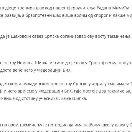
та дјеце тренира шах код нашег вјероучитеља Радана Мимића. У
 развија, а брзопотезни шах више волим од спорог и лакше ми г
 да је Шаховски савез Српске организовао ову врсту такмичења.
рвенству Немања Шипка истиче да је шах у Српској веома попул
доста веће него у Федерацији БиХ.
детском и омладинском првенству Српске у априлу смо имали 
ј. У исто вријеме у Федерацији БиХ, гдје постоје два такмичења,
о више од стотину учесника“, каже Шипка.
и на овом такмичењу је потврдио да има најбољу школу шаха у 