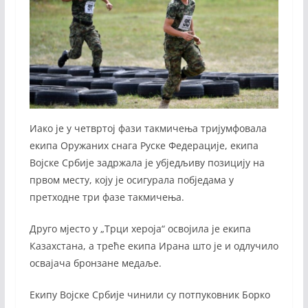
Иако је у четвртој фази такмичења тријумфовала
екипа Оружаних снага Руске Федерације, екипа
Војске Србије задржала је убједљиву позицију на
првом месту, коју је осигурала побједама у
претходне три фазе такмичења.
Друго мјесто у „Трци хероја“ освојила је екипа
Казахстана, а треће екипа Ирана што је и одлучило
освајача бронзане медаље.
Екипу Војске Србије чинили су потпуковник Борко