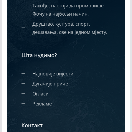
Такође, настоји да промовише
Фочу на најбољи начин.
Друштво, култура, спорт,
дешавања, све на једном мјесту.
Шта нудимо?
Најновије вијести
Дугачије приче
Огласи
Рекламе
Контакт