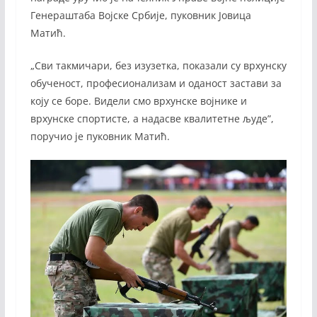
Генераштаба Војске Србије, пуковник Јовица
Матић.
„Сви такмичари, без изузетка, показали су врхунску
обученост, професионализам и оданост застави за
коју се боре. Видели смо врхунске војнике и
врхунске спортисте, а надасве квалитетне људе”,
поручио је пуковник Матић.