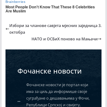
Избори за чланове савјета мјесних заједница 3.
октобра
НАТО и ОСБиХ поново на Мањачи
Фочанске новости
Фочанске новости је портал који
има за циљ да информише своје
суграђане о дешавањима у Фочи,
Републици Српској и свијету.