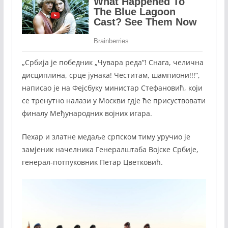
„Србија је победник „Чувара реда”! Снага, челична
дисциплина, срце јунака! Честитам, шампиони!!!”,
написао је на Фејсбуку министар Стефановић, који
се тренутно налази у Москви гдје ће присуствовати
финалу Међународних војних игара.
Пехар и златне медаље српском тиму уручио је
замјеник начелника Генералштаба Војске Србије,
генерал-потпуковник Петар Цветковић.