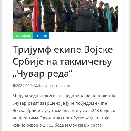
НАЈНОВИЈЕ
РЕГИОН
Тријумф екипе Војске
Србије на такмичењу
„Чувар реда”
2021-09-04
Фочанске новости
Међународно такмичење јединица војне полиције
„Чувар реда” завршено је јуче побједом екипе
Војске Србије у укупном пласману са 2.248 бодова,
испред тима Оружаних снага Руске Федерације
који је освојио 2.103 бода и Оружаних снага