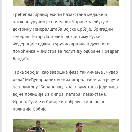
Трећепласираној екипи Казахстана медаље и
поклоне уручио је начелник Управе за обуку и
доктрину Генералштаба Војске Србије, бригадни
генерал Петар Латковић, док је тиму Руске
Федерације одличја уручио вршилац дужности
помоћника министра за политику одбране Предраг
Бандић.
„Трка хероја“, као завршна фаза такмичења „Чувар
реда“ Међународних војних игара, означила је јуче
на полигону “Берановац” крај надметања јединица
војне полиције из Кипра, Катара, Казахстана,
Ирана, Русије и Србије и побједу екипе војне
полиције Србије.