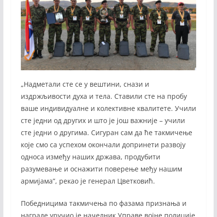
„Надметали сте се у вештини, снази и
издржљивости духа и тела. Ставили сте на пробу
ваше индивидуалне и колективне квалитете. Учили
сте једни од других и што је још важније – учили
сте једни о другима. Сигуран сам да ће такмичење
које смо са успехом окончали допринети развоју
односа између наших држава, продубити
разумевање и оснажити поверење међу нашим
армијама”, рекао је генерал Цветковић.
Победницима такмичења по фазама признања и
награде уручио је начелник Управе војне полиције