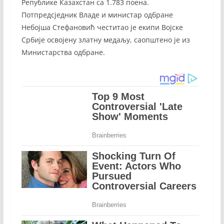
Републике Казахстан са 1.783 поена.
Потпредсједник Владе и министар одбране
Небојша Стефановић честитао је екипи Војске
Србије освојену златну медаљу, саопштено је из
Министарства одбране.