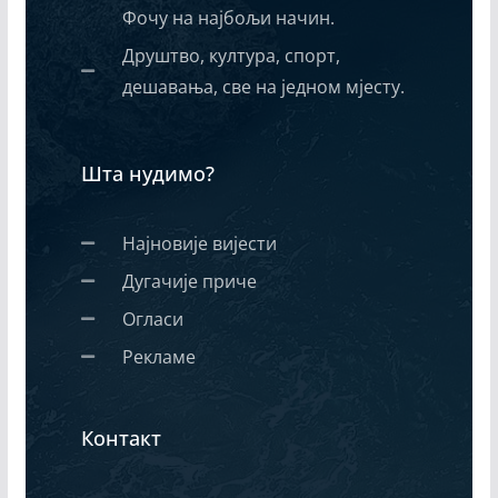
Фочу на најбољи начин.
Друштво, култура, спорт,
дешавања, све на једном мјесту.
Шта нудимо?
Најновије вијести
Дугачије приче
Огласи
Рекламе
Контакт