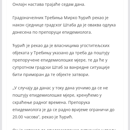
Онлајн настава трајаће седам дана.
Градоначелник Требиња Мирко Ћурић рекао је
након сједнице градског Штаба да је оваква одлука
донесена по препоруци епидемиолога.
Ћурић је рекао да је власницима угоститељских
објеката у Требињу указано да треба да поштују
препоручене епидемиолошке мјере, те да ће у
супротном градски Штаб за ванредне ситуације
бити приморан да те објекте затвори.
„У случају да данас у току дана уочимо да се не
поштују епидемиолошке мјере, кренућемо у
скраћење радног времена. Препорука
епидемиолога је да се радно вријеме ограничи до
20.00 часова”, рекао је Ћурић.