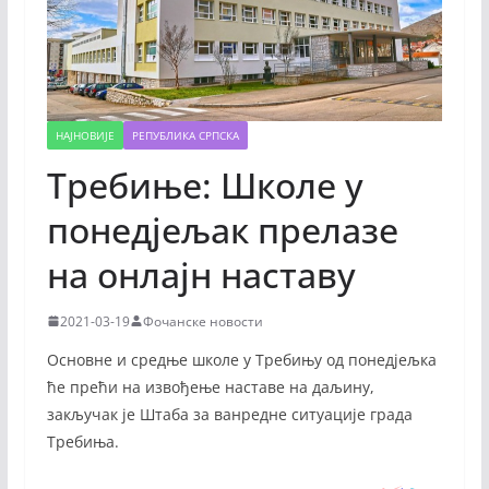
НАЈНОВИЈЕ
РЕПУБЛИКА СРПСКА
Требиње: Школе у
понедјељак прелазе
на онлајн наставу
2021-03-19
Фочанске новости
Основне и средње школе у Требињу од понедјељка
ће прећи на извођење наставе на даљину,
закључак је Штаба за ванредне ситуације града
Требиња.