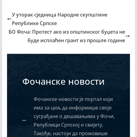
У уторак сједница Народне скупштине
Републике Српске
БО Фоча: Протест ако из општинског буџета не
буде исплаћен грант из прошле године
Фочанске новости
Фочанске новости је портал који
има за циљ да информише своје
суграђане о дешавањима у Фочи,
Републици Српској и свијету.
Такође, настоји да промовише