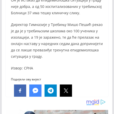
Он је истакао да епидемиолошка ситуација у граду
није добра, а од 50 хоспитализованих у требињској
Болници 37 има тешку клиничку слику.
Директор Гимназије у Требињу Мишо Пешић рекао
је да је у требињским школама око 100 ученика у
изолацији, а 19 је заражено, те да ће прелазак на
онлајн наставу у наредних седам дана допринијети
да се лакше превазиђе тренутна епидемиолошка
ситуација у граду.
Извор: СРНА
Подијели ову вијест