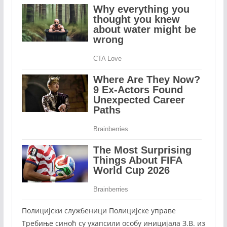
Полицијски службеници Полицијске управе
Требиње синоћ су ухапсили особу иницијала З.В. из