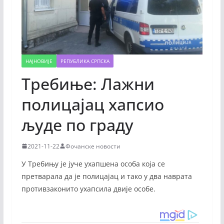
НАЈНОВИЈЕ
РЕПУБЛИКА СРПСКА
Требиње: Лажни
полицајац хапсио
људе по граду
2021-11-22
Фочанске новости
У Требињу је јуче ухапшена особа која се
претварала да је полицајац и тако у два наврата
противзаконито ухапсила двије особе.