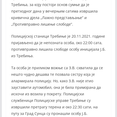
Требиња, за коју постоји основ сумње да је
претходног дана у вечерњим сатима извршила
кривична дјела „Лажно представљање” и
„Противправно лишење слободе”.
Полицијској станици Требиње је 20.11.2021. године
пријављено да је непозната особа, око 22:00 сата,
противправно лишила слободе особу иницијала Ј.Б.
из Требиња.
Та особа је приликом вожње са З.В. схватила да се
нешто чудно дешава те позвала сестру која је
алармирала полицију. Но, како З.В. није хтио
зауставити аутомобил, она је била приморана да
искочи из возила у покрету. Полицијски
службеници Полицијске управе Требиње су
извршили претрагу терена и око 22:30 сати, на
путу за Град Сунца су пронашли особу Ј.Б.