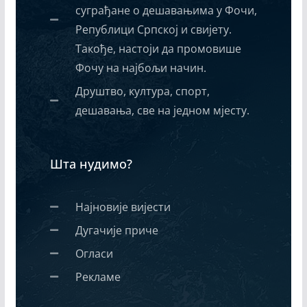
суграђане о дешавањима у Фочи,
Републици Српској и свијету.
Такође, настоји да промовише
Фочу на најбољи начин.
Друштво, култура, спорт,
дешавања, све на једном мјесту.
Шта нудимо?
Најновије вијести
Дугачије приче
Огласи
Рекламе