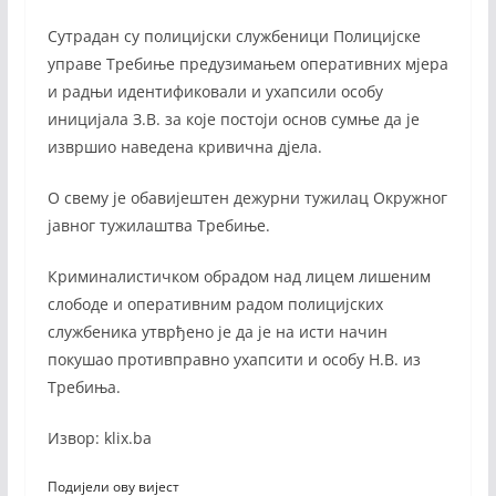
Сутрадан су полицијски службеници Полицијске
управе Требиње предузимањем оперативних мјера
и радњи идентификовали и ухапсили особу
иницијала З.В. за које постоји основ сумње да је
извршио наведена кривична дјела.
О свему је обавијештен дежурни тужилац Окружног
јавног тужилаштва Требиње.
Криминалистичком обрадом над лицем лишеним
слободе и оперативним радом полицијских
службеника утврђено је да је на исти начин
покушао противправно ухапсити и особу Н.В. из
Требиња.
Извор: klix.ba
Подијели ову вијест