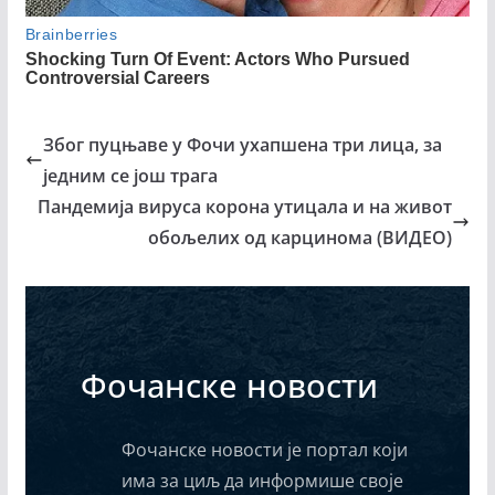
Због пуцњаве у Фочи ухапшена три лица, за
једним се још трага
Пандемија вируса корона утицала и на живот
обољелих од карцинома (ВИДЕО)
Фочанске новости
Фочанске новости је портал који
има за циљ да информише своје