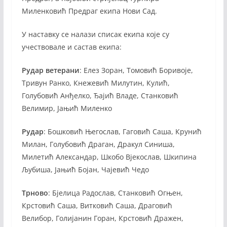
Миленковић Предраг екипа Нови Сад.
У наставку се налази списак екипа које су
учествовале и састав екипа:
Рудар ветерани
: Елез Зоран, Томовић Боривоје,
Тривун Ранко, Кнежевић Милутин, Кулић,
Голубовић Анђелко, Ђајић Владе, Станковић
Велимир, Јањић Миленко
Рудар
: Бошковић Његослав, Гаговић Саша, Крунић
Милан, Голубовић Драган, Дракул Синиша,
Милетић Александар, Шкобо Вјекослав, Шкипина
Љубиша, Јањић Бојан, Чајевић Чедо
Трново
: Бјелица Радослав, Станковић Огњен,
Крстовић Саша, Витковић Саша, Драговић
Велибор, Голијанин Горан, Крстовић Дражен,