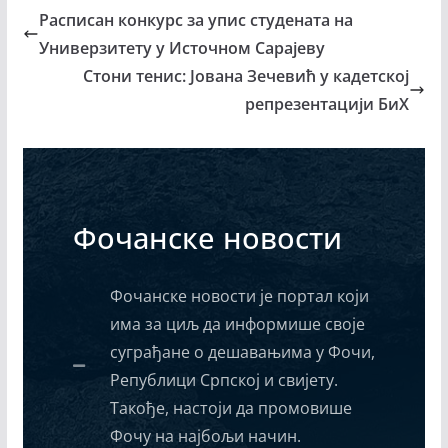
Расписан конкурс за упис студената на
Универзитету у Источном Сарајеву
Стони тенис: Јована Зечевић у кадетској
репрезентацији БиХ
Фочанске новости
Фочанске новости је портал који
има за циљ да информише своје
суграђане о дешавањима у Фочи,
Републици Српској и свијету.
Такође, настоји да промовише
Фочу на најбољи начин.