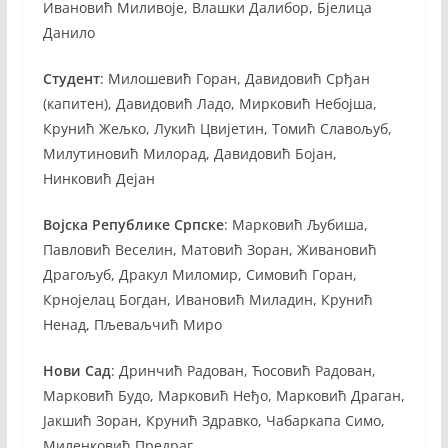
Ивановић Миливоје, Влашки Далибор, Бјелица
Данило
Студент
: Милошевић Горан, Давидовић Срђан
(капитен), Давидовић Ладо, Мирковић Небојша,
Крунић Жељко, Лукић Цвијетин, Томић Славољуб,
Милутиновић Милорад, Давидовић Бојан,
Нинковић Дејан
Војска Републике Српске
: Марковић Љубиша,
Павловић Веселин, Матовић Зоран, Живановић
Драгољуб, Дракул Миломир, Симовић Горан,
Крнојелац Богдан, Ивановић Миладин, Крунић
Ненад, Пљеваљчић Миро
Нови Сад
: Дринчић Радован, Ћосовић Радован,
Марковић Будо, Марковић Неђо, Марковић Драган,
Јакшић Зоран, Крунић Здравко, Чабаркапа Симо,
Миленковић Предраг