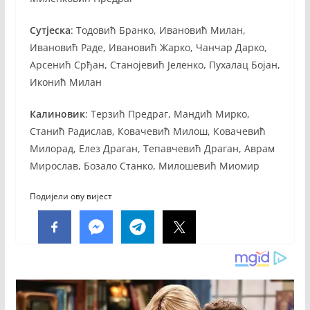
Сутјеска
: Тодовић Бранко, Ивановић Милан,
Ивановић Раде, Ивановић Жарко, Чанчар Дарко,
Арсенић Срђан, Станојевић Јеленко, Пухалац Бојан,
Иконић Милан
Калиновик
: Терзић Предраг, Мандић Мирко,
Станић Радислав, Ковачевић Милош, Ковачевић
Милорад, Елез Драган, Тепавчевић Драган, Аврам
Мирослав, Бозало Станко, Милошевић Миомир
Подијели ову вијест