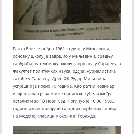
Ранко Елез је рођен 1961. године у Миљевини,
основну школу је завршио у Миљевини, средњу
саобраћајну техничку школу завршава у Сарајеву, а
Факултет политичких наука, одсјек журналистика
такође у Сарајеву. Дрес ФК Рудар Миљевина
успјешно је носио 10 година. Као ратни новинар
извјештавао је за многе новинске куће, између
осталих и за ТВ Нови Сад. Погинуо је 10.06.19993.
године извјештавајући са првих борбених линија
на Меденој главици у околини Горажда.