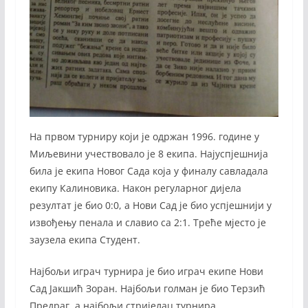
На првом турниру који је одржан 1996. године у
Миљевини учествовало је 8 екипа. Најуспјешнија
била је екипа Новог Сада која у финалу савладала
екипу Калиновика. Након регуларног дијела
резултат је био 0:0, а Нови Сад је био успјешнији у
извођењу пенала и славио са 2:1. Треће мјесто је
заузела екипа Студент.
Најбољи играч турнира је био играч екипе Нови
Сад Јакшић Зоран. Најбољи голман је био Терзић
Предраг, а најбољи стријелац турнира