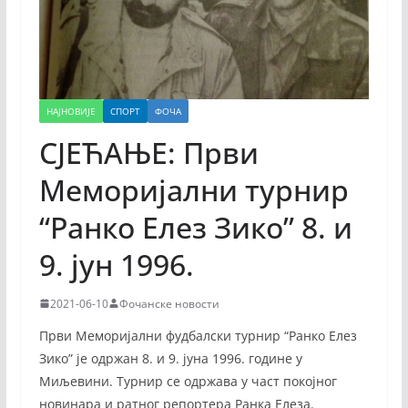
НАЈНОВИЈЕ
СПОРТ
ФОЧА
СЈЕЋАЊЕ: Први
Меморијални турнир
“Ранко Елез Зико” 8. и
9. јун 1996.
2021-06-10
Фочанске новости
Први Меморијални фудбалски турнир “Ранко Елез
Зико” је одржан 8. и 9. јуна 1996. године у
Миљевини. Турнир се одржава у част покојног
новинара и ратног репортера Ранка Елеза.