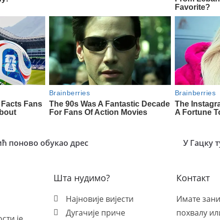
 поново обукао дрес
У Гацку 
Шта нудимо?
Контакт
Најновије вијести
Имате зан
Дугачије приче
похвалу ил
сти је