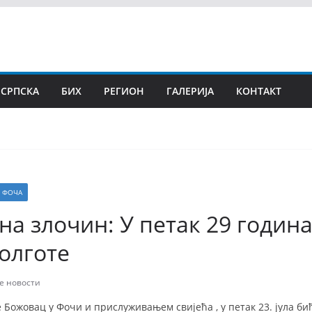
 СРПСКА
БИХ
РЕГИОН
ГАЛЕРИЈА
КОНТАКТ
ФОЧА
на злочин: У петак 29 година
голготе
е новости
 Божовац у Фочи и прислуживањем свијећа , у петак 23. јула б