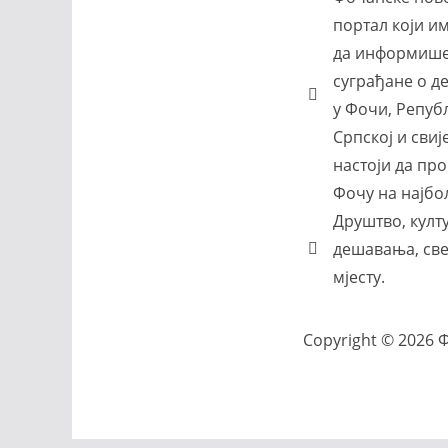
портал који и
да информише
суграђане о 
у Фочи, Репуб
Српској и свиј
настоји да п
Фочу на најбо
Друштво, култу
дешавања, све
мјесту.
Copyright © 2026 