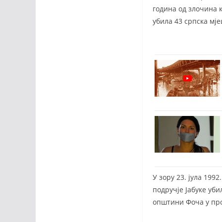
година од злочина к
убила 43 српска мј
У зору 23. јула 199
подручје Јабуке уби
општини Фоча у про