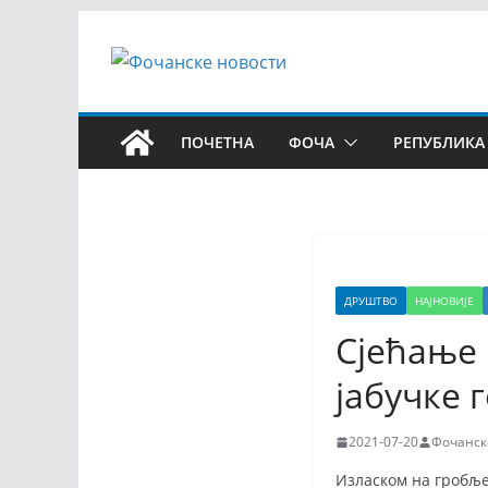
ПОЧЕТНА
ФОЧА
РЕПУБЛИКА
ДРУШТВО
НАЈНОВИЈЕ
Сјећање 
јабучке 
2021-07-20
Фочанск
Изласком на гробље