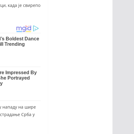
ци, када је свирепо
 у нападу на шире
 страдање Срба у