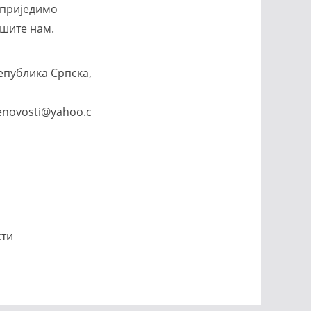
априједимо
шите нам.
епублика Српска,
enovosti@yahoo.c
сти