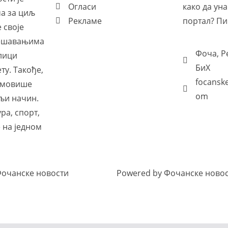
Огласи
како да ун
ма за циљ
Рекламе
портал? Пи
 своје
дешавањима
Фоча, Р
лици
БиХ
ету. Такође,
focansk
ромовише
om
љи начин.
ра, спорт,
 на једном
Фочанске новости
Powered by Фочанске ново