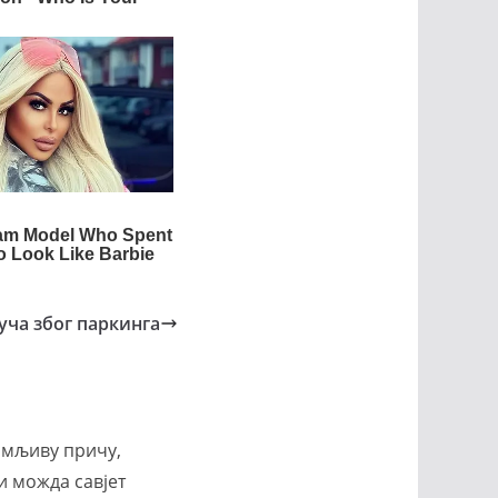
туча због паркинга
имљиву причу,
и можда савјет