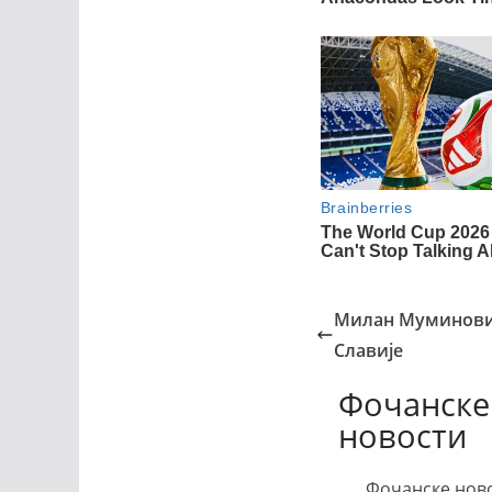
Милан Муминовић
Славије
Фочанске
новости
Фочанске ново