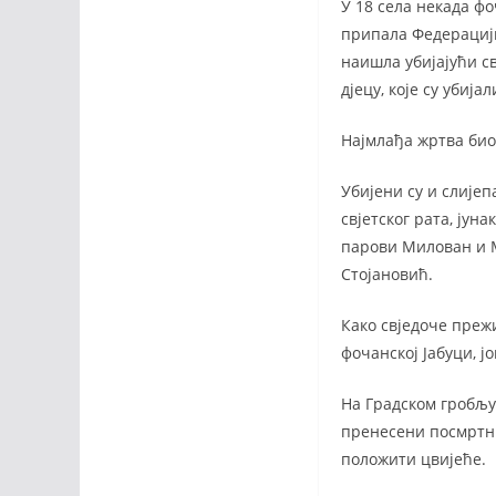
У 18 села некада фо
припала Федерацији 
наишла убијајући св
дјецу, које су убиј
Најмлађа жртва био
Убијени су и слије
свјетског рата, јун
парови Милован и М
Стојановић.
Како свједоче прежи
фочанској Јабуци, ј
На Градском гробљу 
пренесени посмртни
положити цвијеће.