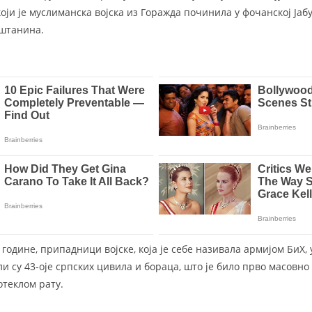
оји је муслиманска војска из Горажда починила у фочанској Јабу
ештанина.
2. године, припадници војске, која је себе називала армијом БиХ,
ли су 43-оје српских цивила и бораца, што је било прво масовно
теклом рату.