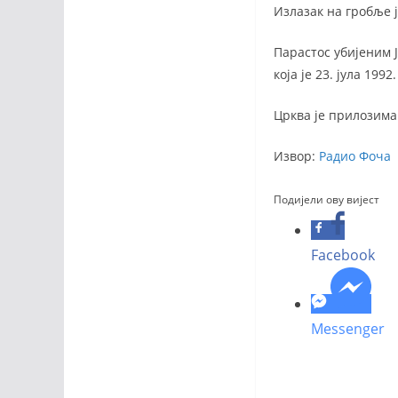
Излазак на гробље ј
Парастос убијеним Ј
која је 23. јула 19
Црква је прилозима
Извор:
Радио Фоча
Подијели ову вијест
Facebook
Messenger