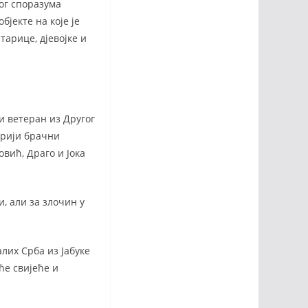
ног споразума
јекте на које је
тарице, дјевојке и
и ветеран из Другог
арији брачни
вић, Драго и Јока
, али за злочин у
алих Срба из Јабуке
ће свијеће и