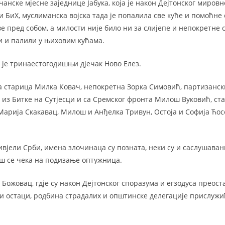
чанске мјесне заједнице Јабука, која је након Дејтонског миров
БиХ, муслиманска војска тада је попалила све куће и помоћне об
е пред собом, а милости није било ни за слијепе и непокретне с
али и палили у њиховим кућама.
 је тринаестогодишњи дјечак Ново Елез.
па старица Милка Ковач, непокретна Зорка Симовић, партизанск
ак из Битке на Сутјесци и са Сремског фронта Милош Вуковић, ст
арија Скакавац, Милош и Анђелка Тривун, Остоја и Софија Ћосо
вјели Срби, имена злочинаца су позната, неки су и саслушавани
ош се чека на подизање оптужница.
Божовац, гдје су након Дејтонског споразума и егзодуса преост
 остаци, родбина страдалих и општинске делегације прислужи