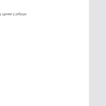
 цркви у Јабуци,