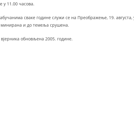
е у 11.00 часова.
абучанима сваке године служи се на Преображење, 19. августа, у
92. минирана и до темеља срушена.
 вјерника обновљена 2005. године.