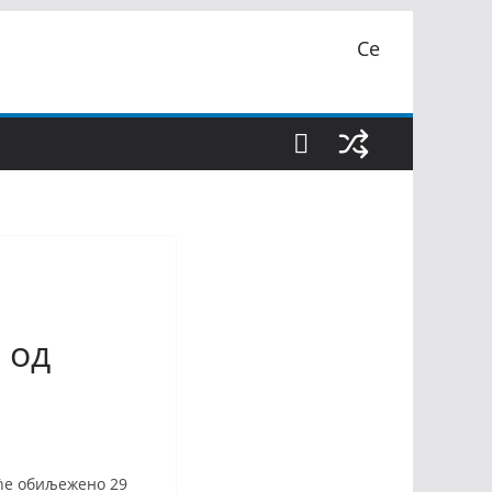
Се
 од
иће обиљежено 29