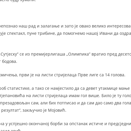
репознао наш рад и залагање и зато је овако велико интересова
ује спектакл, пуне трибине, да помогнемо нашој Ивани да оздра
„Сутјеску“ се из премијерлигаша „Олимпика“ вратио пред десето
т бодова.
кмичења, први је на листи стријелаца Прве лиге са 14 голова.
об статистике, а тако се намјестило да са девет утакмице мање
епановића на листи стријелаца имам гол више. Било је ту голо
презадовољан сам, али бих потписао и да сам дао само два гола, 
 резултат“, закључио је Мојовић.
ча у успјешно окончаној борби за опстанак истиче и предсједни
Васиљевић .