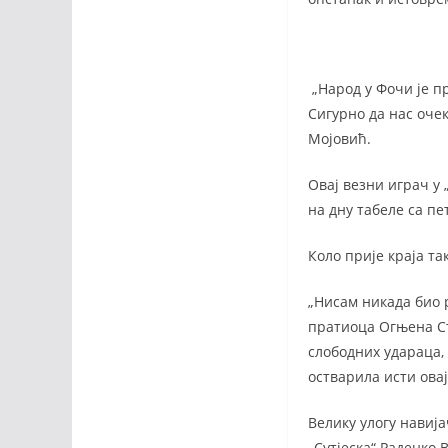
„Народ у Фочи је п
Сигурно да нас очек
Мојовић.
Овај везни играч у 
на дну табеле са пе
Коло прије краја та
„Нисам никада био р
пратиоца Огњена Стј
слободних удараца, 
остварила исти овај
Велику улогу навија
„Сутјеска“ Раденко 