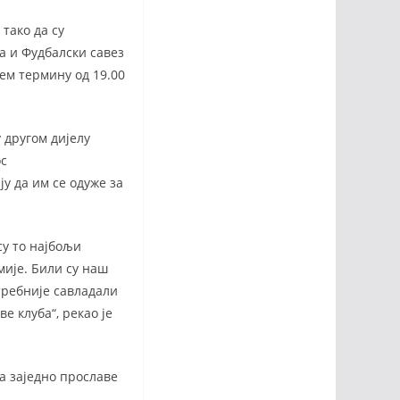
тако да су
а и Фудбалски савез
њем термину од 19.00
 другом дијелу
ос
у да им се одуже за
су то најбољи
мије. Били су наш
отребније савладали
е клуба“, рекао је
да заједно прославе