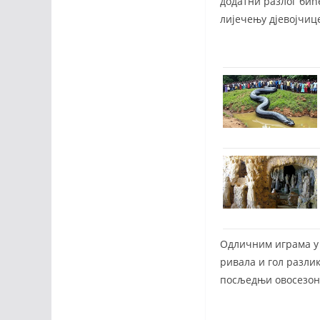
додатни разлог бић
лијечењу дјевојчиц
Одличним играма у 
ривала и гол разлик
посљедњи овосезон