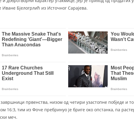
е и добротворни карактер утакмице, јер је приход од продатих
е Иване Бјелогрлић из Источног Сарајева.
завршници првенства, низом од четири узастопне побједе и т
ом 16:3, тим из Фоче пребринуо је бриге око опстанка, па раст
ски меч.