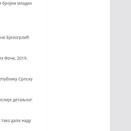
м бројем младих
ане Бјелогрлић
з Фоче, 2019.
епублику Српску
ослије детаљног
 тако дала наду