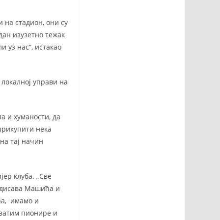
 на стадион, они су
дан изузетно тежак
и уз нас“, истакао
 локалној управи на
а и хуманости, да
прикупити нека
на тај начин
јер клуба. „Све
адисава Машића и
ра, имамо и
, затим пионире и