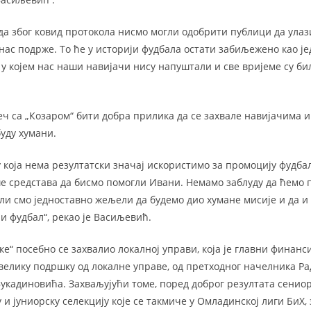
а због ковид протокола нисмо могли одобрити публици да улази
нас подрже. То ће у историји фудбала остати забиљежено као је
у којем нас наши навијачи нису напуштали и све вријеме су бил
еч са „Козаром“ бити добра прилика да се захвале навијачима и
уду хумани.
 која нема резултатски значај искористимо за промоцију фудбал
 средстава да бисмо помогли Ивани. Немамо заблуду да ћемо 
ли смо једноставно жељели да будемо дио хумане мисије и да и 
 фудбал“, рекао је Васиљевић.
ке“ посебно се захвалио локалној управи, која је главни финанси
велику подршку од локалне управе, од претходног начелника Р
кадиновића. Захваљујући томе, поред доброг резултата сенио
 и јуниорску селекцију које се такмиче у Омладинској лиги БиХ