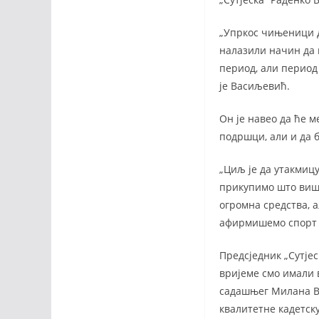
„Упркос чињеници д
налазили начин да 
период, али период 
је Васиљевић.
Он је навео да ће м
подршци, али и да б
„Циљ је да утакмицу
прикупимо што више
огромна средства, а
афирмишемо спорт и
Предсједник „Сутјес
вријеме смо имали 
садашњег Милана Ву
квалитетне кадетску