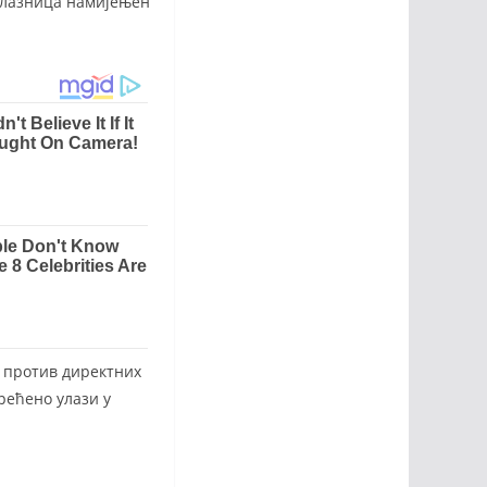
 улазница намијењен
о против директних
ерећено улази у