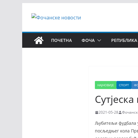
ПОЧЕТНА
ФОЧА
РЕПУБЛИКА
НАЈНОВИЈЕ
СПОРТ
Ф
Сутјеска
2021-05-28
Фочанск
Љубитељи фудбала у
посљедњег кола Прве