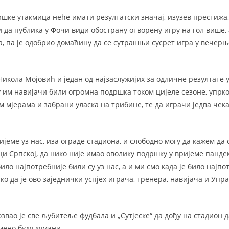
ишке утакмица неће имати резултатски значај, изузев престижа, 
 да публика у Фочи види обострану отворену игру на гол више, 
а, па је одобрио домаћину да се сутрашњи сусрет игра у вечер
Никола Мојовић и један од најзаслужијих за одличне резултате у
у им навијачи били огромна подршка током цијеле сезоне, упрк
мјерама и забрани уласка на трибине, те да играчи једва чекај
ијеме уз нас, иза ограде стадиона, и слободно могу да кажем да 
ци Српској, да нико није имао оволику подршку у вријеме панде
 било најпотребније били су уз нас, а и ми смо када је било најп
ко да је ово заједнички успјех играча, тренера, навијача и Управ
озвао је све љубитеље фудбала и „Сутјеске“ да дођу на стадион 
мено буду хумани.