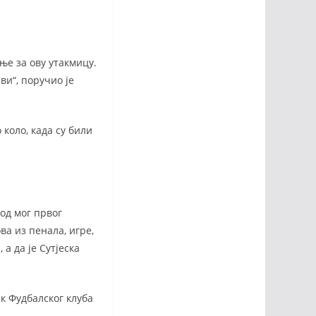
ње за ову утакмицу.
ви“, поручио је
 коло, када су били
 од мог првог
ва из пенала, игре,
а да је Сутјеска
к Фудбалског клуба