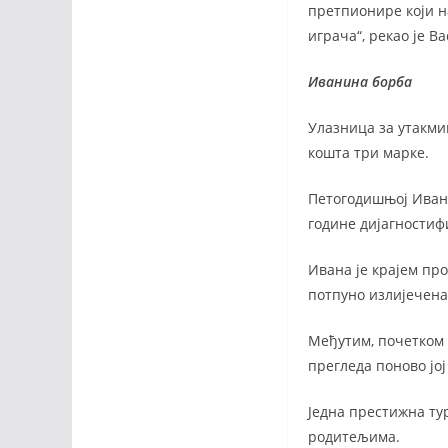
претпионире који н
играча“, рекао је В
Иванина борба
Улазница за утакми
кошта три марке.
Петогодишњој Ивани 
године дијагностиф
Ивана је крајем пр
потпуно излијечена,
Међутим, почетком а
прегледа поново јој
Једна престижна ту
родитељима.