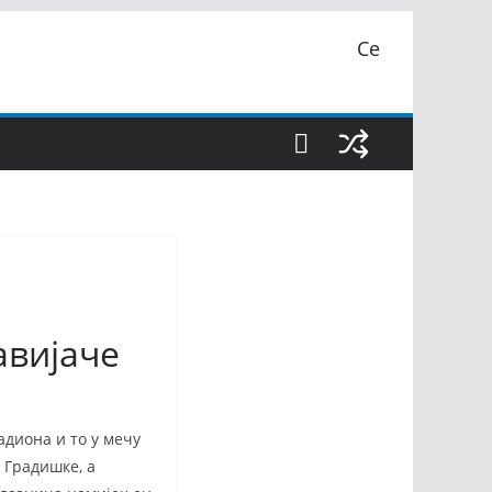
Се
авијаче
адиона и то у мечу
 Градишке, а