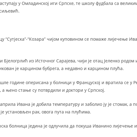
аступају у Омладинској иги Српске, те школу фудбала са велики
асиљевић.
цу “Сутјеска”-“Козара” чијом куповином се помаже лијечење Ив
Бјелогрлић из Источног Сарајева, чији је отац Јеленко родом и
икован је карцином бубрега, а недавно и карцином плућа.
ошле године оперисана у болници у Француској и вратила се у Р
 а њено стање су потврдили и доктори у Српској.
прила Ивана је добила температуру и заболио ју је стомак, а п
 је установљен рак, овога пута на плућима.
рска болница једина је одлучила да покуша Иванино лијечење и