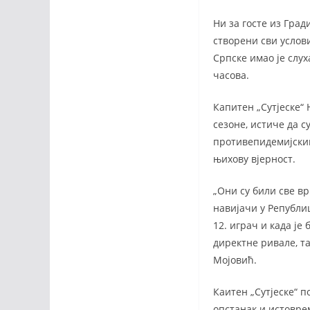
Ни за госте из Град
створени сви услови
Српске имао је слух
часова.
Капитен „Сутјеске“ 
сезоне, истиче да с
противепидемијским 
њихову вјерност.
„Они су били све вр
навијачи у Републи
12. играч и када је
директне ривале, та
Мојовић.
Каитен „Сутјеске“ п
опстанак и истовре