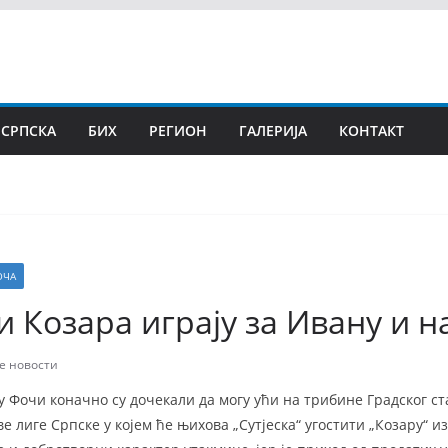
 СРПСКА
БИХ
РЕГИОН
ГАЛЕРИЈА
КОНТАКТ
ОЧА
 и Козара играју за Ивану и н
е новости
 Фочи коначно су дочекали да могу ући на трибине Градског ст
 лиге Српске у којем ће њихова „Сутјеска“ угостити „Козару“ из