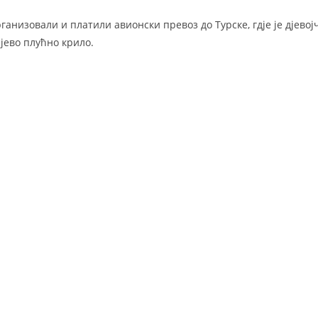
ганизовали и платили авионски превоз до Турске, гдје је дјево
ијево плућно крило.