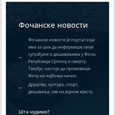
Фочанске новости
Фочанске новости је портал који
има за циљ да информише своје
суграђане о дешавањима у Фочи,
Републици Српској и свијету.
Такође, настоји да промовише
Фочу на најбољи начин.
Друштво, култура, спорт,
дешавања, све на једном мјесту.
Шта нудимо?