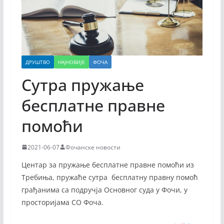
ДРУШТВО
НАЈНОВИЈЕ
ФОЧА
Сутра пружање
бесплатне правне
помоћи
2021-06-07
Фочанске новости
Центар за пружање бесплатне правне помоћи из
Требиња, пружаће сутра бесплатну правну помоћ
грађанима са подручја Основног суда у Фочи, у
просторијама СО Фоча.