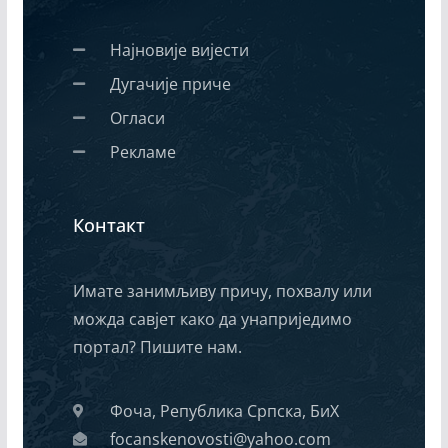
Најновије вијести
Дугачије приче
Огласи
Рекламе
Контакт
Имате занимљиву причу, похвалу или
можда савјет како да унаприједимо
портал? Пишите нам.
Фоча, Република Српска, БиХ
focanskenovosti@yahoo.com