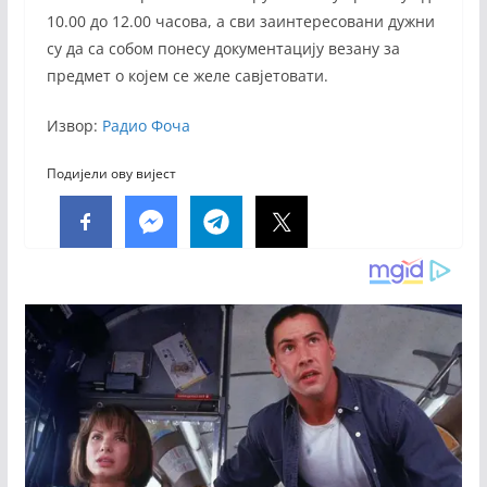
10.00 до 12.00 часова, а сви заинтересовани дужни
су да са собом понесу документацију везану за
предмет о којем се желе савјетовати.
Извор:
Радио Фоча
Подијели ову вијест