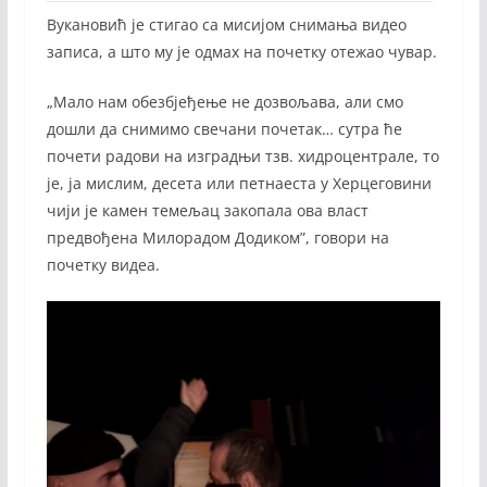
Вукановић је стигао са мисијом снимања видео
записа, а што му је одмах на почетку отежао чувар.
„Мало нам обезбјеђење не дозвољава, али смо
дошли да снимимо свечани почетак… сутра ће
почети радови на изградњи тзв. хидроцентрале, то
је, ја мислим, десета или петнаеста у Херцеговини
чији је камен темељац закопала ова власт
предвођена Милорадом Додиком”, говори на
почетку видеа.