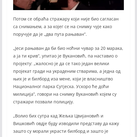
Потом се обраћа стражару који није био сагласан
са снимањем, а за којег се на снимку чује како
поручује да је „два пута рањаван”.
„Јеси рањаван да би био ноћни чувар за 20 марака,
а ја ти крив”, упитао је Вукановић, па наставио о
пројекту: „жалосно је да се тако један велики
пројекат гради на украденим стварима, а једна од
њих је и билборд иза мене, који је власништво
Националног парка Сутјеска. Ускоро ће доћи
милиција”, говори на снимку Вукановић којем су
стражари позвали полицију.
„Волио бих сутра кад Жељка Цвијановић и
Вишковић овдје буду изводили представу да кажу
зашто су морали украсти билборд и зашто је