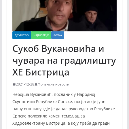
ДРУШТВО
НАЈНОВИЈЕ
ФОЧА
Сукоб Вукановића и
чувара на градилишту
ХЕ Бистрица
2021-12-28
Фочанске новости
Небојша Вукановић, посланик у Народној
Скупштини Републике Српске, посјетио је јуче
нашу општину гдје је данас руководство Републике
Српске положило камен темељац за
Хидроелектрану Бистрица, а коју треба да гради