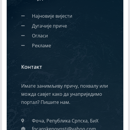
Најновије вијести
Дугачије приче
Огласи
Рекламе
Контакт
Имате занимљиву причу, похвалу или
можда савјет како да унаприједимо
портал? Пишите нам.
Фоча, Република Српска, БиХ
focanskenovosti@yahoo.com