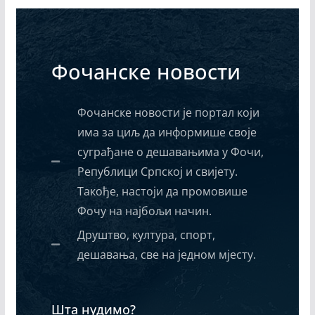
Фочанске новости
Фочанске новости је портал који
има за циљ да информише своје
суграђане о дешавањима у Фочи,
Републици Српској и свијету.
Такође, настоји да промовише
Фочу на најбољи начин.
Друштво, култура, спорт,
дешавања, све на једном мјесту.
Шта нудимо?