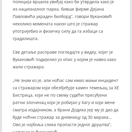
полиција вршила увиђај како би утврдила како је
из националног парка, бивше фирме Дејана
Павловића украден билборд”, говори Вукановић
неколико момената након што је стражар
употријебио и физичку силу да га избаци са
градилишта.
Све детаље расправе погледајте у видеу, којег је
Вукановић подијелио уз опис у којем је навео како
жали стражара.
„Не знам ко је, али ноћас сам имао мањи инцидент
са стражаром који обезбјеђује камен темељац за ХЕ
Бистрица, који не по свему судећи пресуђени
ратни злочинац који је робијао у Хагу и који мене
сматра издајником, а брани Додика јер му је дао да
буде ноћни стражар за дневницу од 30 марака…
Ово је најбоља слика пропасти једног друштва”,
написао је Вукановић.