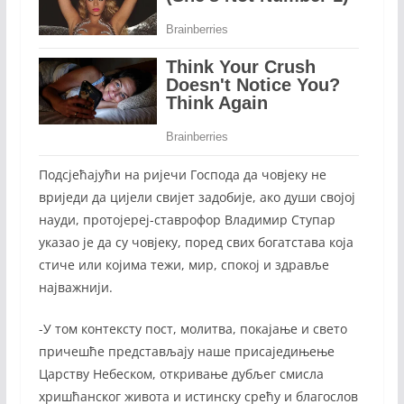
Подсјећајући на ријечи Господа да човјеку не
вриједи да цијели свијет задобије, ако души својој
науди, протојереј-ставрофор Владимир Ступар
указао је да су човјеку, поред свих богатстава која
стиче или којима тежи, мир, спокој и здравље
најважнији.
-У том контексту пост, молитва, покајање и свето
причешће представљају наше присаједињење
Царству Небеском, откривање дубљег смисла
хришћанског живота и истинску срећу и благослов