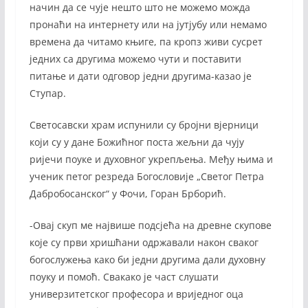
начин да се чује нешто што не можемо можда
пронаћи на интернету или на јутјубу или немамо
времена да читамо књиге, па кропз живи сусрет
једних са другима можемо чути и поставити
питање и дати одговор једни другима-казао је
Ступар.
Светосавски храм испунили су бројни вјерници
који су у дане Божићног поста жељни да чују
ријечи поуке и духовног укрепљења. Међу њима и
ученик петог резреда Богословије „Светог Петра
Дабробосанског“ у Фочи, Горан Брборић.
-Овај скуп ме највише подсјећа на древне скупове
које су први хришћани одржавали након сваког
богослужења како би једни другима дали духовну
поуку и помоћ. Свакако је част слушати
универзитетског професора и вриједног оца