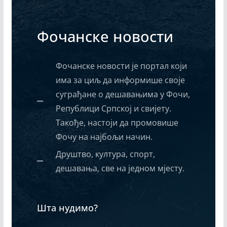
Фочанске новости
Фочанске новости је портал који
има за циљ да информише своје
суграђане о дешавањима у Фочи,
Републици Српској и свијету.
Такође, настоји да промовише
Фочу на најбољи начин.
Друштво, култура, спорт,
дешавања, све на једном мјесту.
Шта нудимо?