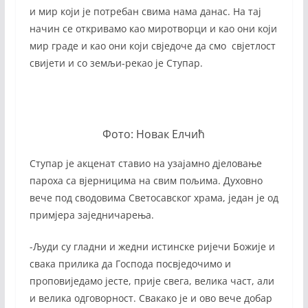
и мир који је потребан свима нама данас. На тај
начин се откривамо као миротворци и као они који
мир граде и као они који свједоче да смо свјетлост
свијети и со земљи-рекао је Ступар.
Фото: Новак Елчић
Ступар је акценат ставио на узајамно дјеловање
пароха са вјерницима на свим пољима. Духовно
вече под сводовима Светосавског храма, један је од
примјера заједничарења.
-Људи су гладни и жедни истинске ријечи Божије и
свака прилика да Господа посвједочимо и
проповиједамо јесте, прије свега, велика част, али
и велика одговорност. Свакако је и ово вече добар