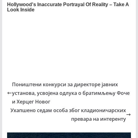
Поништени конкурси за директоре јавних
установа, усвојена одлука о братимљењу Фоче
и Херцег Новог
Ухапшено седам особа због кладионичарских
превара на интеренту