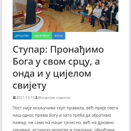
ДРУШТВО
НАЈНОВИЈЕ
ФОЧА
Ступар: Пронађимо
Бога у свом срцу, а
онда и у цијелом
свијету
2021-12-15
Фочанске новости
Пост није искључиви скуп правила, већ прије свега
наш однос према Богу и зато треба да обратимо
пажњу, не само на наше тјелесно, већ на духовно
здравље, истинску молитву и покајање, обраћање