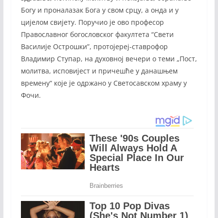
Богу и проналазак Бога у свом срцу, а онда и у
цијелом свијету. Поручио је ово професор
Православног богословског факултета “Свети
Василије Острошки”, протојереј-ставрофор
Владимир Ступар, на духовној вечери о теми „Пост,
молитва, исповијест и причешће у данашњем
времену“ које је одржано у Светосавском храму у
Фочи.