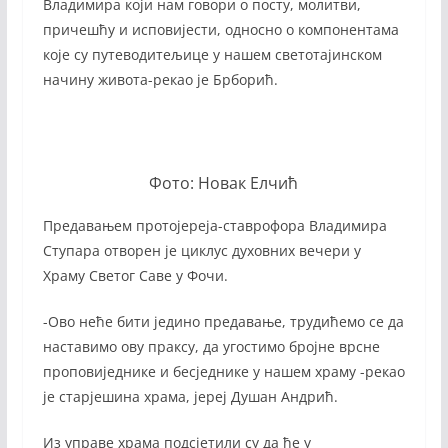
Владимира који нам говори о посту, молитви,
причешћу и исповијести, односно о компонентама
које су путеводитељице у нашем светотајинском
начину живота-рекао је Брборић.
Фото: Новак Елчић
Предавањем протојереја-ставрофора Владимира
Ступара отворен је циклус духовних вечери у
Храму Светог Саве у Фочи.
-Ово неће бити једино предавање, трудићемо се да
наставимо ову праксу, да угостимо бројне врсне
проповиједнике и бесједнике у нашем храму -рекао
је старјешина храма, јереј Душан Андрић.
Из управе храма подсјетили су да ће у