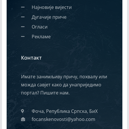
Најновије вијести
Дугачије приче
Огласи
Рекламе
Контакт
Имате занимљиву причу, похвалу или
можда савјет како да унаприједимо
портал? Пишите нам.
Фоча, Република Српска, БиХ
focanskenovosti@yahoo.com