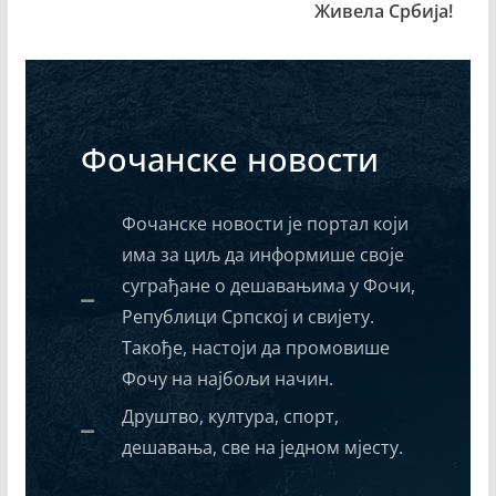
Живела Србија!
Фочанске новости
Фочанске новости је портал који
има за циљ да информише своје
суграђане о дешавањима у Фочи,
Републици Српској и свијету.
Такође, настоји да промовише
Фочу на најбољи начин.
Друштво, култура, спорт,
дешавања, све на једном мјесту.