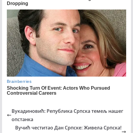
Вукадиновић: Република Српска темељ нашег
опстанка
Вучић честитао Дан Српске: Живела Српска!