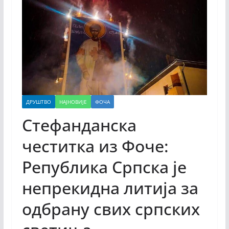
ДРУШТВО
НАЈНОВИЈЕ
ФОЧА
Стефанданска
честитка из Фоче:
Република Српска је
непрекидна литија за
одбрану свих српских