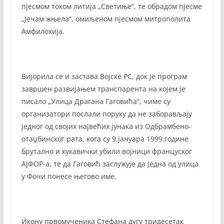
пјесмом током литија „Светиње“, те обрадом пјесме
„Јечам жњела“, омиљеном пјесмом митрополита
Амфилохија.
Вијорила се и застава Војске РС, док је програм
завршен развијањем транспарента на којем је
писало „Улица Драгана Гаговића“, чиме су
организатори послали поруку да не заборављају
једног од својих највећих јунака из Одбрамбено-
отаџбинског рата, кога су 9.јануара 1999.године
брутално и кукавички убили војници француског
АЈФОР-а, те да Гаговић заслужује да једна од улица
у Фочи понесе његово име.
Икону првомученика Стефана дугу тридесетак