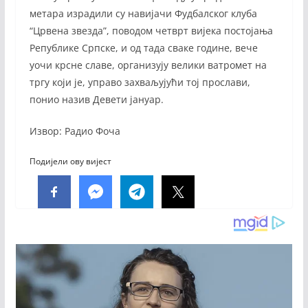
метара израдили су навијачи Фудбалског клуба
“Црвена звезда”, поводом четврт вијека постојања
Републике Српске, и од тада сваке године, вече
уочи крсне славе, организују велики ватромет на
тргу који је, управо захваљујући тој прослави,
понио назив Девети јануар.
Извор: Радио Фоча
Подијели ову вијест