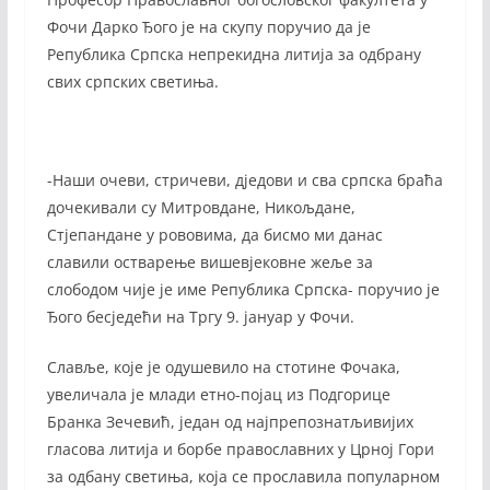
Фочи Дарко Ђого је на скупу поручио да је
Република Српска непрекидна литија за одбрану
свих српских светиња.
-Наши очеви, стричеви, дједови и сва српска браћа
дочекивали су Митровдане, Никољдане,
Стјепандане у рововима, да бисмо ми данас
славили остварење вишевјековне жеље за
слободом чије је име Република Српска- поручио је
Ђого бесједећи на Тргу 9. јануар у Фочи.
Славље, које је одушевило на стотине Фочака,
увеличала је млади етно-појац из Подгорице
Бранка Зечевић, један од најпрепознатљивијих
гласова литија и борбе православних у Црној Гори
за одбану светиња, која се прославила популарном