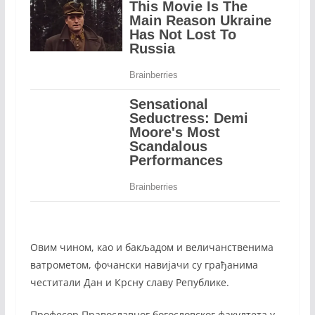
Овим чином, као и бакљадом и величанственима
ватрометом, фочански навијачи су грађанима
честитали Дан и Крсну славу Републике.
Професор Православног богословског факултета у