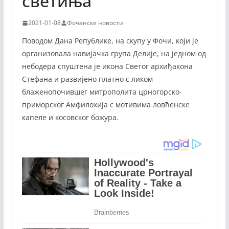
светиња
2021-01-08
Фочанске новости
Поводом Дана Републике, на скупу у Фочи, који је
организовала навијачка група Делије, на једном од
небодера спуштена је икона Светог архиђакона
Стефана и развијено платно с ликом
блаженопочившег митрополита црногорско-
приморског Амфилохија с мотивима ловћенске
капеле и косовског божура.