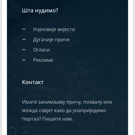
Шта нудимо?
Најновије вијести
Дугачије приче
Огласи
Рекламе
Контакт
Имате занимљиву причу, похвалу или
можда савјет како да унаприједимо
портал? Пишите нам.