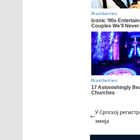
У Српској регист
змија