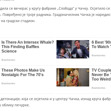
одила се вечерас у кругу фабрике „Слобода” у Чачку. Осјетило се
а. Повређено је троје радника. Градоначелник Чачка је наредио
 на градски стадион.
детонације, која се осјетила и у центру Чачка, изнад круга фа
у облику печурке.