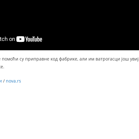
 помоћи су приправне код фабрике, али им ватрогасци још увиј
е.
и
/
nova.rs