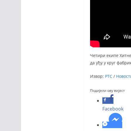
Четири екипе Хитне
да уђу у круг фабрик
Извор:
РТС
/
Новост
Подијели ову вијест
Facebook