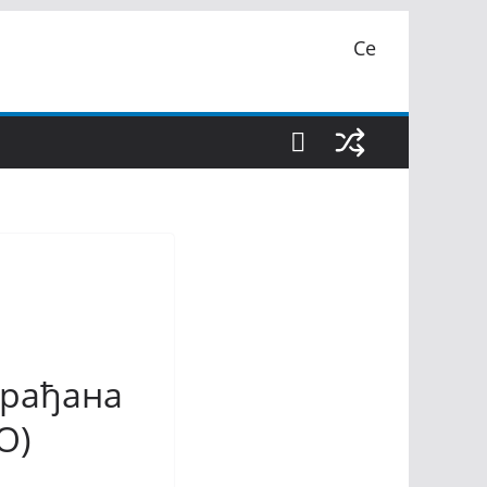
Се
грађана
О)