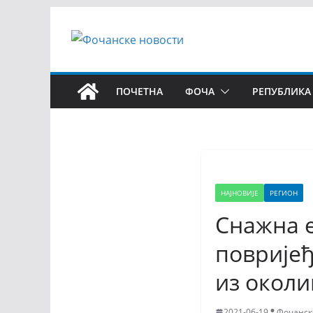
ПОЧЕТНА
ФОЧА
РЕПУБЛИКА
НАЈНОВИЈЕ
РЕГИОН
Снажна е
повријеђ
из околи
2021-06-19
Фочанск