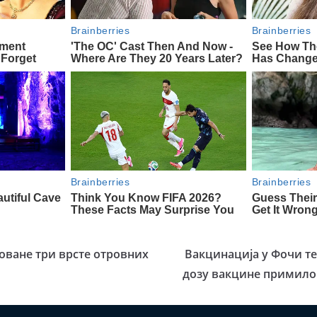
роване три врсте отровних
Вакцинација у Фочи те
дозу вакцине примило 