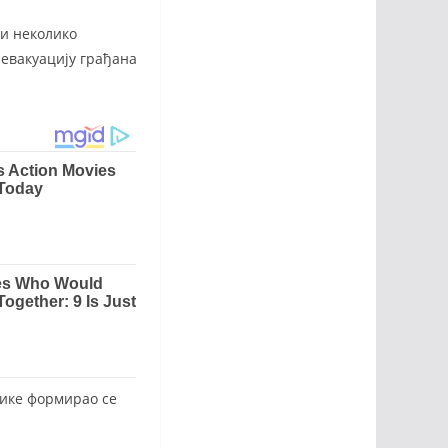
 и неколико
 евакуацију грађана
брике формирао се