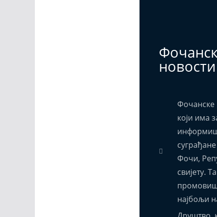
Фочанс
новости
Фочанске 
који има з
информиш
суграђане
Фочи, Реп
свијету. Т
промовиш
најбољи н
Друштво, к