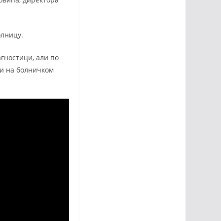
олницу.
агностици, али по
ни на болничком