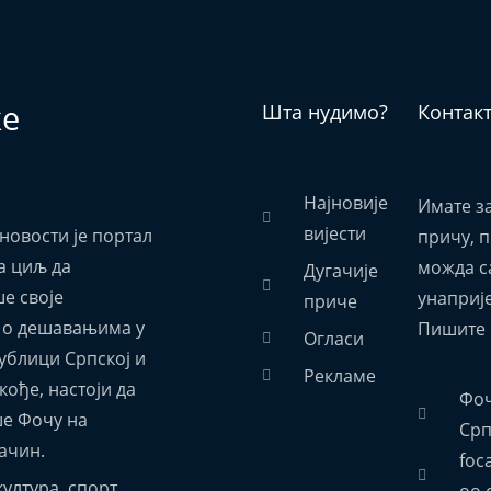
ке
Шта нудимо?
Контак
Најновије
Имате з
вијести
новости је портал
причу, 
а циљ да
можда са
Дугачије
е своје
унаприј
приче
 о дешавањима у
Пишите 
Огласи
ублици Српској и
Рекламе
акође, настоји да
Фоч
е Фочу на
Срп
ачин.
foc
ултура, спорт,
oo.