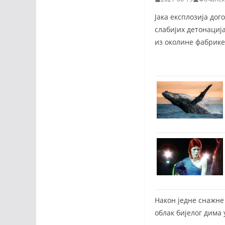
Јака експлозија дог
слабијих детонациј
из околине фабрике
Након једне снажне 
облак бијелог дима 