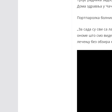
Дома здравља у Чач
Портпаролка болниц
„За сада су сви са 
ономе што смо виде
лечењу без обзира 