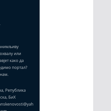
т
анимљиву
похвалу или
вјет како да
едимо портал?
нам.
а, Република
ска, БиХ
anskenovosti@yah
com