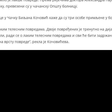
ку, превезени су у чачанску Општу болницу.
е у Чачку Биљана Кочовић каже да су три особе примљене у б
лаким телесним повредама. Двоје повређених је тренутно на диј
ли, ради се о лаким телесним повредама и сви ће бити задржа
на врсту повреде”, рекла је Кочовићева.