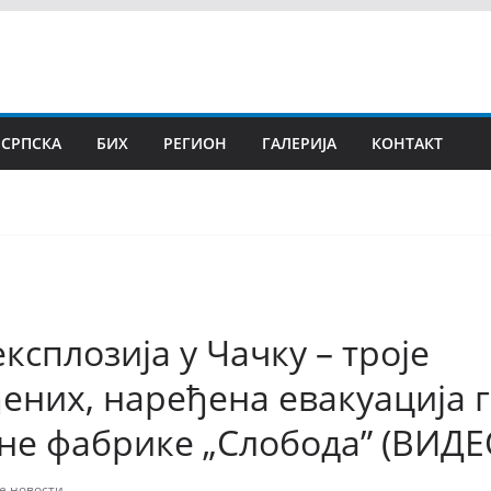
 СРПСКА
БИХ
РЕГИОН
ГАЛЕРИЈА
КОНТАКТ
ксплозија у Чачку – троје
ених, наређена евакуација 
не фабрике „Слобода” (ВИДЕ
е новости