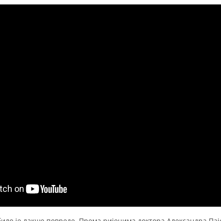
било је лакше повреде. Према ријечима доктора Александра Пај