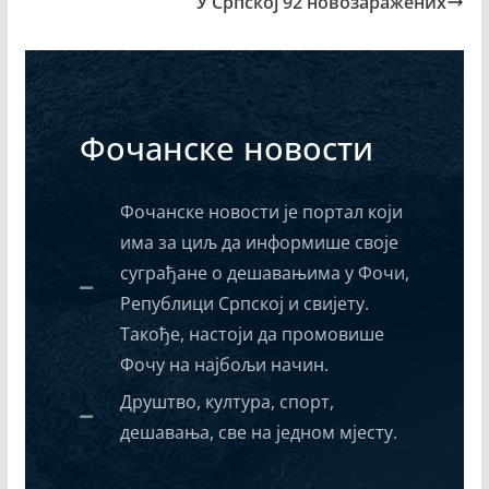
У Српској 92 новозаражених
Фочанске новости
Фочанске новости је портал који
има за циљ да информише своје
суграђане о дешавањима у Фочи,
Републици Српској и свијету.
Такође, настоји да промовише
Фочу на најбољи начин.
Друштво, култура, спорт,
дешавања, све на једном мјесту.