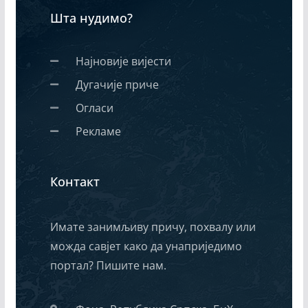
Шта нудимо?
Најновије вијести
Дугачије приче
Огласи
Рекламе
Контакт
Имате занимљиву причу, похвалу или
можда савјет како да унаприједимо
портал? Пишите нам.