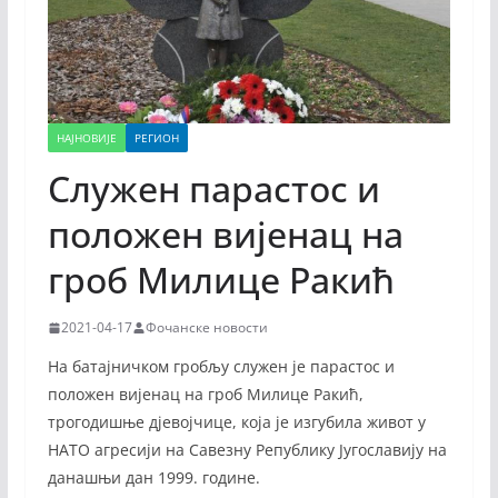
НАЈНОВИЈЕ
РЕГИОН
Служен парастос и
положен вијенац на
гроб Милице Ракић
2021-04-17
Фочанске новости
На батајничком гробљу служен је парастос и
положен вијенац на гроб Милице Ракић,
трогодишње дјевојчице, која је изгубила живот у
НАТО агресији на Савезну Републику Југославију на
данашњи дан 1999. године.