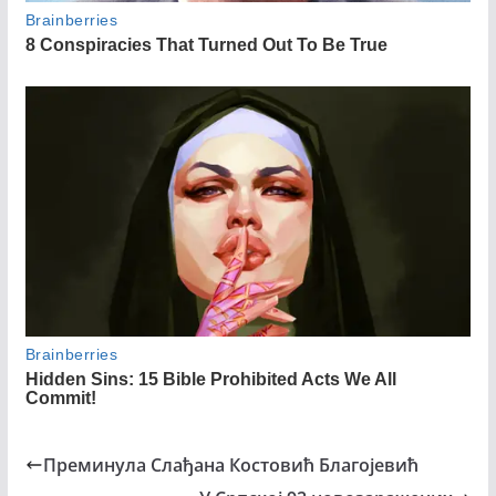
Преминула Слађана Костовић Благојевић