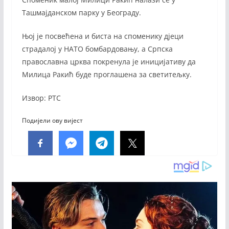
Ташмајданском парку у Београду.
Њој је посвећена и биста на споменику дјеци
страдалој у НАТО бомбардовању, а Српска
православна црква покренула је иницијативу да
Милица Ракић буде проглашена за светитељку.
Извор: РТС
Подијели ову вијест