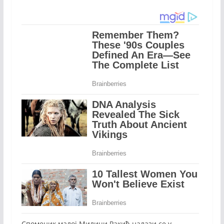
Споменик малој Милици Ракић налази се у