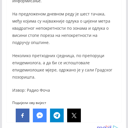
информисање.
На предложеном дневном реду је шест тачака,
међу којима су најважније одлука о цијени метра
квадратног непокретности по зонама и одлука о
висини стопе пореза на непокретности на
подручју општине.
Неколико претходних сједница, по препоруци
епидемиолога, а да би се испоштовале
епидемиолошке мјере, одржано је у сали Градског
позоришта.
Извор: Радио Фоча
Подијели ову вијест