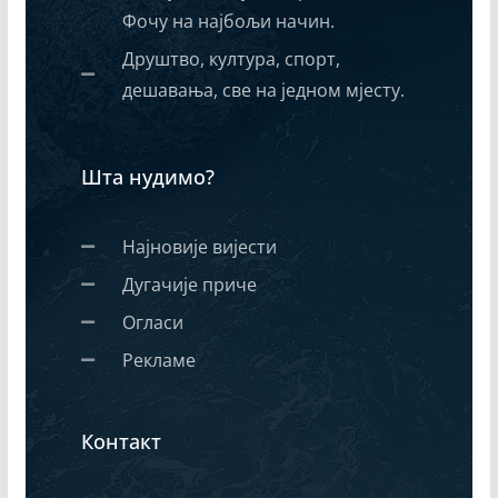
Фочу на најбољи начин.
Друштво, култура, спорт,
дешавања, све на једном мјесту.
Шта нудимо?
Најновије вијести
Дугачије приче
Огласи
Рекламе
Контакт