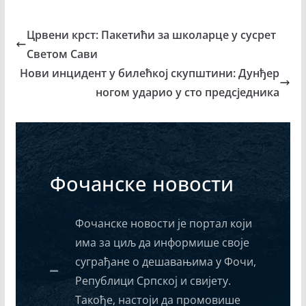
Црвени крст: Пакетићи за школарце у сусрет
Светом Сави
Нови инцидент у билећкој скупштини: Дунђер
ногом ударио у сто предсједника
Фочанске новости
Фочанске новости је портал који
има за циљ да информише своје
суграђане о дешавањима у Фочи,
Републици Српској и свијету.
Такође, настоји да промовише