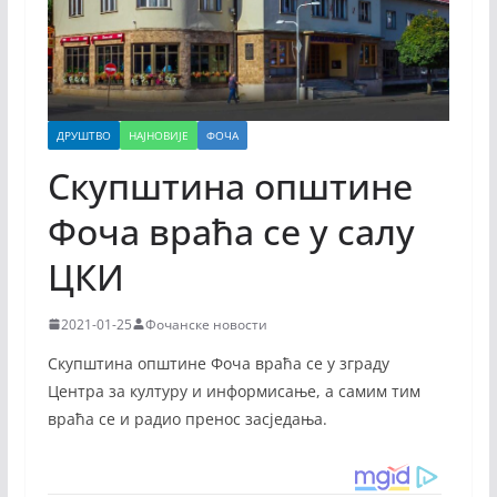
ДРУШТВО
НАЈНОВИЈЕ
ФОЧА
Скупштина општине
Фоча враћа се у салу
ЦКИ
2021-01-25
Фочанске новости
Скупштина општине Фоча враћа се у зграду
Центра за културу и информисање, а самим тим
враћа се и радио пренос засједања.