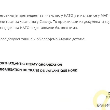
еговина је претендент за чланство у НАТО-у и налази се у МАП-
ни план за чланство у Савезу. То произилази из докумената ко
из сједишта НАТО-а достављени бх. властима.
у ове документације и објављујемо кључне детаље.