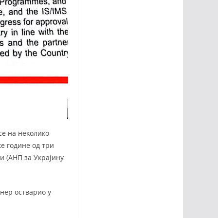
се на неколико
ке године од три
и (АНП за Украјину
тнер остварио у