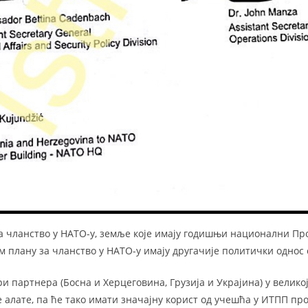
а чланство у НАТО-у, земље које имају годишњи национални Про
м плану за чланство у НАТО-у имају другачије политички однос 
и партнера (Босна и Херцеговина, Грузија и Украјина) у велико
 алате, па ће тако имати значајну корист од учешћа у ИТПП про