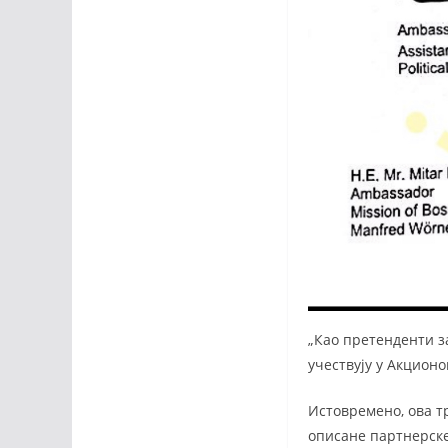
„Као претенденти з
учествују у Акционо
Истовремено, ова тр
описане партнерске