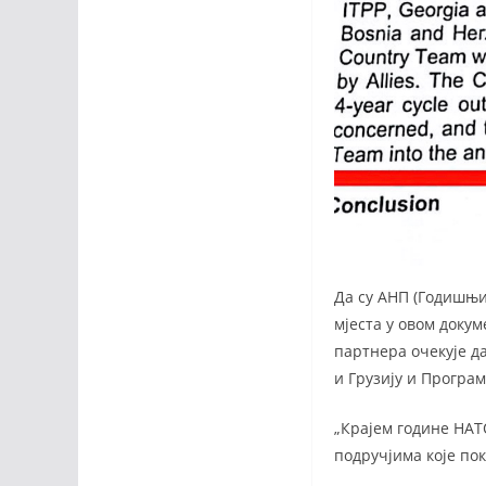
Да су АНП (Годишњи
мјеста у овом докум
партнера очекује д
и Грузију и Програ
„Крајем године НАТ
подручјима које по