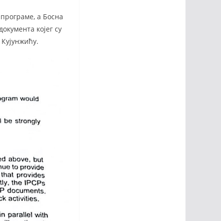
програме, а Босна
документа којег су
 Кујунжићу.