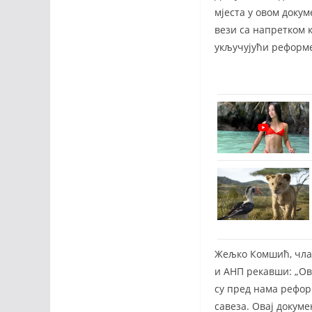
мјеста у овом доку
вези са напретком 
укључујући реформе
Жељко Комшић, члан
и АНП рекавши: „Ов
су пред нама рефор
савеза. Овај докуме