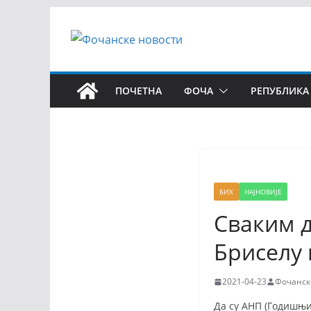
ПОЧЕТНА
ФОЧА
РЕПУБЛИКА
БИХ
НАЈНОВИЈЕ
Сваким д
Бриселу 
2021-04-23
Фочанск
Да су АНП (Годишњи