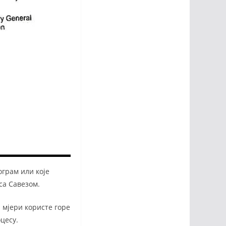
грам или које
са Савезом.
ј мјери користе горе
цесу.