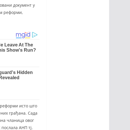
довани документ у
ам реформи,
 реформи исто што
ених грађана. Сада
вна чланица овог
Х послала АНП тј.