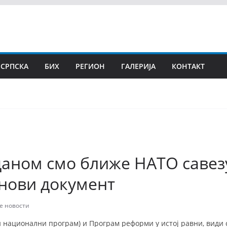
 СРПСКА
БИХ
РЕГИОН
ГАЛЕРИЈА
КОНТАКТ
аном смо ближе НАТО савезу
нови документ
е новости
 национални програм) и Програм реформи у истој равни, види 