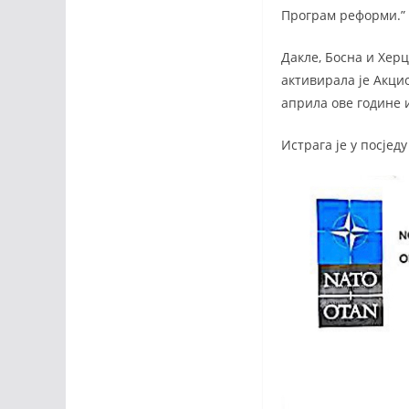
Програм реформи.”
Дакле, Босна и Херц
активирала је Акцио
априла ове године 
Истрага је у посјед