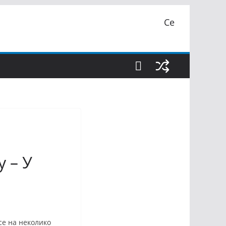
Се
 – У
се на неколико