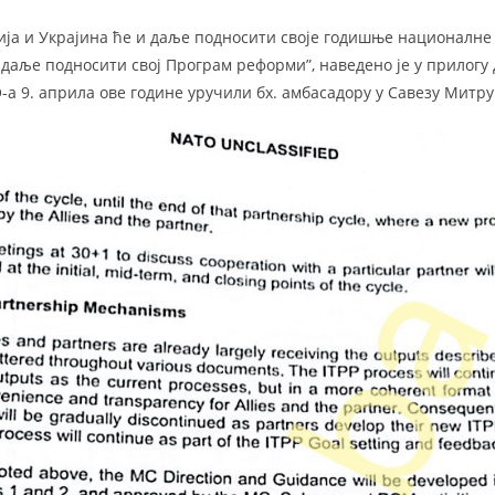
ија и Украјина ће и даље подносити своје годишње националне 
даље подносити свој Програм реформи”, наведено је у прилогу 
а 9. априла ове године уручили бх. амбасадору у Савезу Митру