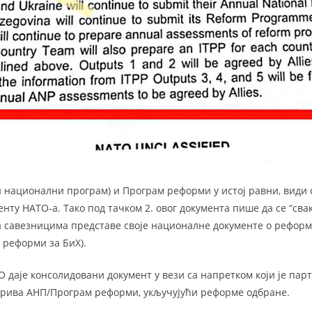
 национални програм) и Програм реформи у истој равни, види 
енту НАТО-а. Тако под тачком 2. овог документа пише да се “сва
а савезницима представе своје националне документе о реформ
м реформи за БиХ).
О даје консолидовани документ у вези са напретком који је пар
крива АНП/Програм реформи, укључујући реформе одбране.