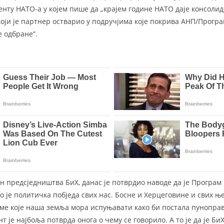
менту НАТО-а у којем пише да „крајем године НАТО даје консоли
који је партнер остварио у подручјима које покрива АНП/Прогр
 одбране”.
 предсједништва БиХ, данас је потврдио наводе да је Програм
о је политичка побједа свих нас. Босне и Херцеговине и свих њ
ме које наша земља мора испуњавати како би постала пунопра
нт је најбоља потврда онога о чему се говорило. А то је да је Би