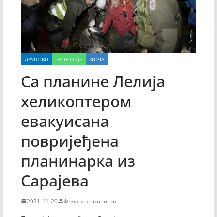
ДРУШТВО
НАЈНОВИЈЕ
ФОЧА
Са планине Лелија
хеликоптером
евакуисана
повријеђена
планинарка из
Сарајева
2021-11-20
Фочанске новости