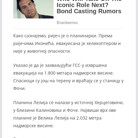
Како сазнајемо, ријеч је о планинарки. Према
ријечима Иконића, евакуисана је хеликоптером и
није у животној опасности.
Указао је да је захваљујући ГСС-у извршена
евакуација на 1.800 метара надморске висине.
Спасиоци су још на терену и враћају се у станицу у
Фочи.
Планина Лелија се налази у источној Херцеговини,
у близини Калиновика и Фоче. Највиши врх ове
планине је Велика Лелија на 2.032 метра
надморске висине.