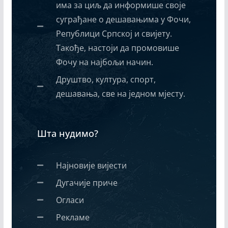
има за циљ да информише своје
суграђане о дешавањима у Фочи,
Републици Српској и свијету.
Такође, настоји да промовише
Фочу на најбољи начин.
Друштво, култура, спорт,
дешавања, све на једном мјесту.
Шта нудимо?
Најновије вијести
Дугачије приче
Огласи
Рекламе