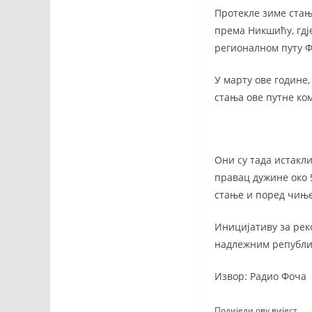
Протекле зиме ста
према Никшићу, гдј
регионалном путу 
У марту ове године
стања ове путне ко
Они су тада истакл
правац дужине око 
стање и поред чиње
Иницијативу за реко
надлежним републи
Извор: Радио Фоча
Подијели ову вијест