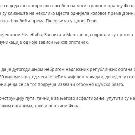
ње се додатно погоршало посебно на магистралном правцу Фоч
е су клизишта на неколико мјеста однијела коловоз према Дрини
Фоча-Челебићи према Пљевљима у Црној Гори.
, мјештани Челебића, Заваита и Мештревца одржали су протест 
муникације од које зависи њихов опстанак.
и да је дугогодишњом небригом надлежних републичких органа 
50 километара, од чега је већим дијелом макадам, доведен у го
нице да се са тог подручја извлачи огромно шумско благо.
нструкцију пута, тачније за његово асфалтирање, упутити су на
чким органима, тако и општини Фоча.