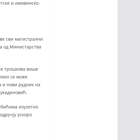
тске и имовинско-
аве сви магистрални
да од Министарства
ије трошкова више
лико се може
а и нови рудник на
Вукадиновић.
ебићима изузетно
подручју ускоро