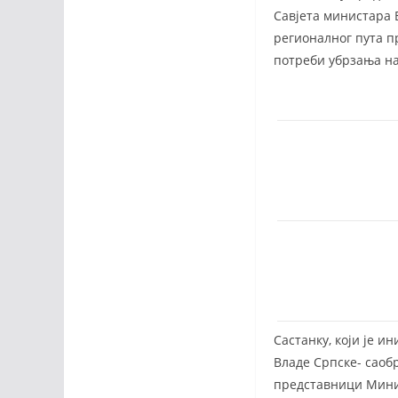
Савјета министара Б
регионалног пута п
потреби убрзања н
Састанку, који је 
Владе Српске- саоб
представници Минис