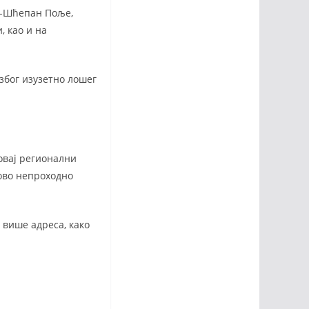
а-Шћепан Поље,
, као и на
због изузетно лошег
овај регионални
тово непроходно
 више адреса, како