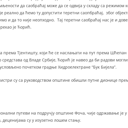
мљености да саобраћај може да се одвија у складу са режимом к
е реално да ћемо ту допустити теретни саопбраћај, због објек
имо и да то није неопходно. Тај теретни саобраћај нас је и дове
 рекао је Ћорић.
а према Тјентишту, који ће се наслањати на пут према Шћепан П
 средстава од Владе Србије, Ћорић је навео да би радови могли
о условљено почетком градње Хидроелектране “Бук Бијела”.
нистри су са руководством општине обишли путне дионице пре
онални путеви на подручју општине Фоча, чије одржавање је у
, деценијама су у изузетно лошем стању.