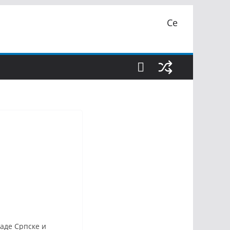
Се
ладе Српске и