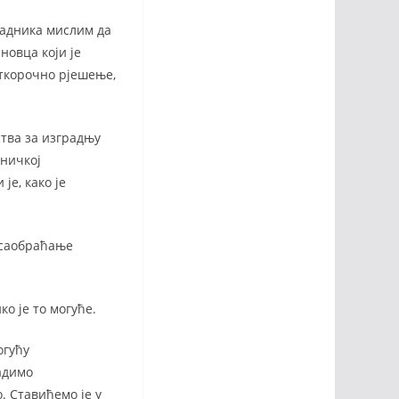
адника мислим да
новца који је
аткорочно рјешење,
ства за изградњу
дничкој
е, како је
о саобраћање
ко је то могуће.
огућу
адимо
. Ставићемо је у