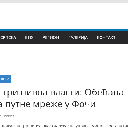
 СРПСКА
БИХ
РЕГИОН
ГАЛЕРИЈА
КОНТАКТ
ФОЧА
 три нивоа власти: Обећана
а путне мреже у Фочи
е новости
авника сва три нивоа власти- локалне управе, министарстава В