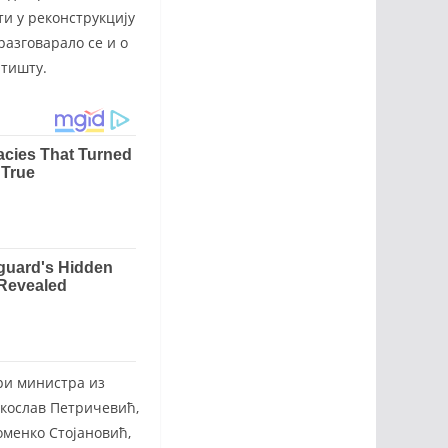
ти у реконструкцију
разговарало се и о
тишту.
ри министра из
екослав Петричевић,
менко Стојановић,