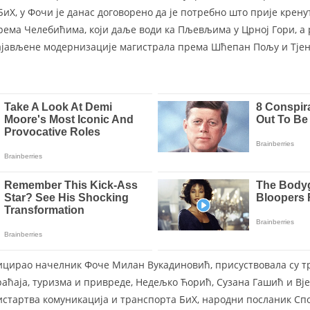
иХ, у Фочи је данас догoворено да је потребно што прије крену
рема Челебићима, који даље води ка Пљевљима у Црној Гори, а 
ајављене модернизације магистрала према Шћепан Пољу и Тјен
иницирао начелник Фоче Милан Вукадиновић, присуствовала су т
раћаја, туризма и привреде, Недељко Ћорић, Сузана Гашић и Вј
тартва комуникација и транспорта БиХ, народни посланик Спо