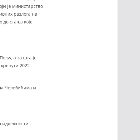
оји је министарство
тивних разлога на
о до стања које
ољу, а за шта је
 кренути 2022.
ма Челебићима и
 надлежности