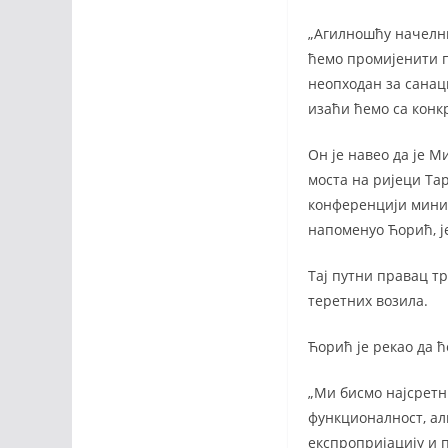
„Агилношћу начелн
ћемо промијенити п
неопходан за санаци
изаћи ћемо са конк
Он је навео да је 
моста на ријеци Та
конференцији минис
напоменуо Ћорић, је
Тај путни правац тр
теретних возила.
Ћорић је рекао да ћ
„Ми бисмо најсретн
функционалност, ал
експропријацију и 