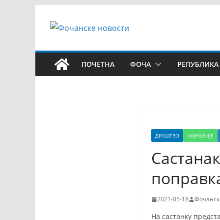
ПОЧЕТНА
ФОЧА
РЕПУБЛИКА
ДРУШТВО
НАЈНОВИЈЕ
Састанак
поправк
2021-05-18
Фочанск
На састанку предст