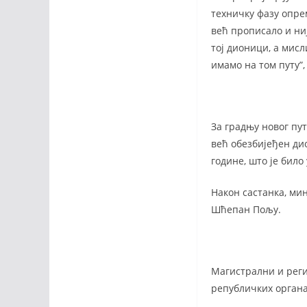
техничку фазу опре
већ прописало и ниј
тој дионици, а мисл
имамо на том путу”,
За градњу новог пут
већ обезбијеђен дио
године, што је бил
Након састанка, ми
Шћепан Пољу.
Магистрални и реги
републичких органа