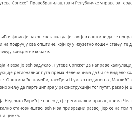
утева Српске“, Правобранилаштва и Републичке управе за геоде
ић изјавио је након састанка да је захтјев општине да се попр
 на подручју ове општине, који су у изузетно лошем стању, те 
чекују конкретне кораке.
ја и веза је већ задужио „Путеве Српске” да направе калкулац
укције регионалног пута према Челебићима да би се видјело ко
не. Општина ће помоћи, такође и Шумско газдинство „Маглић”, 
зио жељу да партиципира у реконструкцији тог пута”, рекао је 
а Недељко Ћорић је навео да је регионални правац према Чел
кално становништво, већ и за привредни развој, јер се на том 
а и цинка.