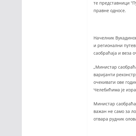
те представници “П
правне односе.
Начелник Вукадинов
и регионални путеви
саобраћаја и веза о
„Министар саобраћа
варијанти реконстр
очекивати ове годи
Челебићима је изра
Министар саобраћај
важан не само за ло
отвара рудник олов