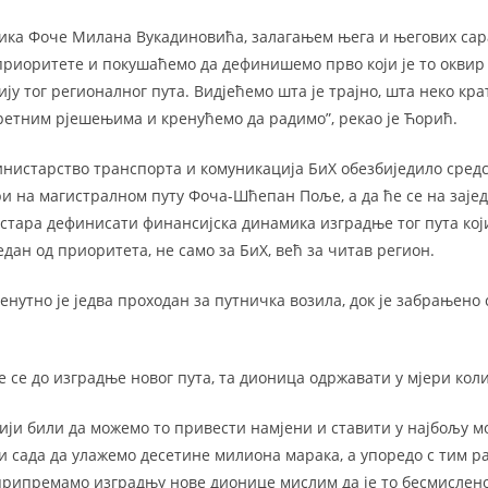
ика Фоче Милана Вукадиновића, залагањем њега и његових сар
риоритете и покушаћемо да дефинишемо прво који је то оквир 
ју тог регионалног пута. Видјећемо шта је трајно, шта неко кр
ретним рјешењима и кренућемо да радимо”, рекао је Ћорић.
Министарство транспорта и комуникација БиХ обезбиједило сред
ри на магистралном путу Фоча-Шћепан Поље, а да ће се на заје
тара дефинисати финансијска динамика изградње тог пута који ј
дан од приоритета, не само за БиХ, већ за читав регион.
енутно је једва проходан за путничка возила, док је забрањен
е се до изградње новог пута, та дионица одржавати у мјери коли
ији били да можемо то привести намјени и ставити у најбољу м
и сада да улажемо десетине милиона марака, а упоредо с тим р
припремамо изградњу нове дионице мислим да је то бесмислено