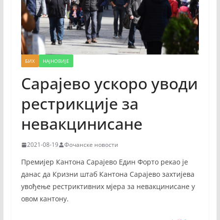
БИХ
НАЈНОВИЈЕ
Сарајево ускоро уводи
рестрикције за
невакцинисане
2021-08-19
Фочанске новости
Премијер Кантона Сарајево Един Форто рекао је
данас да Кризни штаб Кантона Сарајево захтијева
увођење рестриктивних мјера за невакцинисане у
овом кантону.