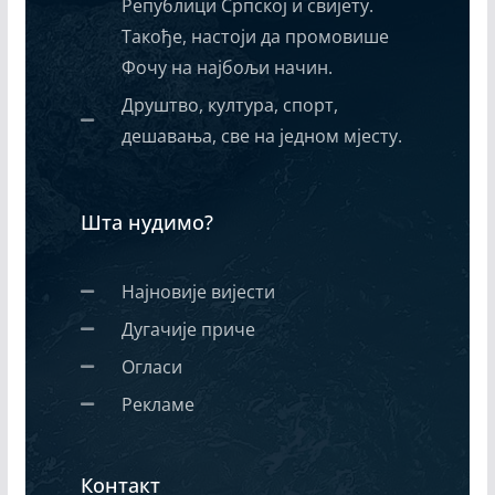
Републици Српској и свијету.
Такође, настоји да промовише
Фочу на најбољи начин.
Друштво, култура, спорт,
дешавања, све на једном мјесту.
Шта нудимо?
Најновије вијести
Дугачије приче
Огласи
Рекламе
Контакт