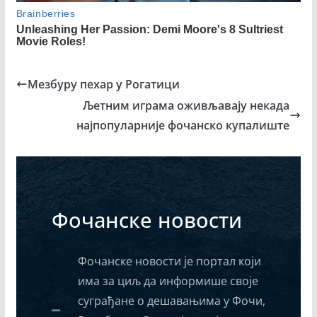
Мезбуру пехар у Рогатици
Љетним играма оживљавају некада
најпопуларније фочанско купалиште
Фочанске новости
Фочанске новости је портал који
има за циљ да информише своје
суграђане о дешавањима у Фочи,