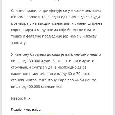
Слично правило примјењује се у многим земљама
широм Европе и то је један од начина да се људи
мотивирају на вакцинисање, али и смањи ширење
коронавируса међу онима који би могли имати
тешке и фаталне посљедице јер немају никакву
заштиту.
У Кантону Сарајево до сада је вакцинисано нешто
више од 130.000 људи. За колективни имунитет
стручњаци сматрају да је неопходно да се
вакцинише минимално између 60 и 70 посто
становништва. У Кантону Сарајево живи нешто
више од 400.000 становника.
Извор: Klix
Подијели ову вијест