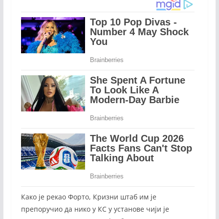
Како је рекао Форто, Кризни штаб им је
препоручио да нико у КС у установе чији је