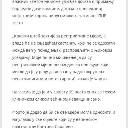
власник кантон не може ући без доказа о примању
бар једне дозе вакцине, доказа о прележаној
инфекцији коронавирусом или негативног ПЦР
теста.
„Кризни штаб захтијева рестриктивне мјере, а
влада ће на сљедећем састанку, који ће се одржати
можда већ у понедјељак, расправљати о њиховом
усвајању. Моје лично мишљење ја да су
рестриктивне мјере неопходне за оне људе који
мисле да је у реду да долазе у радно окружење
невакцинисани и нетестирани”, казао је Форто.
Нагласио је да је и у свијету 95 посто оних са тежом
клиничком сликом већином невакцинисано.
Форто је додао да би се ове мјере могле односити и
на улазак у све објекте који су у већинском
власништву Кантона Сарајево.