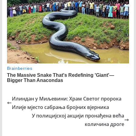
Илиндан у Миљевини: Храм Светог пророка
Илије мјесто сабрања бројних вјерника
У полицијској акцији пронађена већа
количина дроге