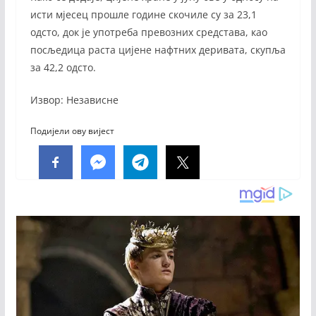
исти мјесец прошле године скочиле су за 23,1
одсто, док је употреба превозних средстава, као
посљедица раста цијене нафтних деривата, скупља
за 42,2 одсто.
Извор: Независне
Подијели ову вијест