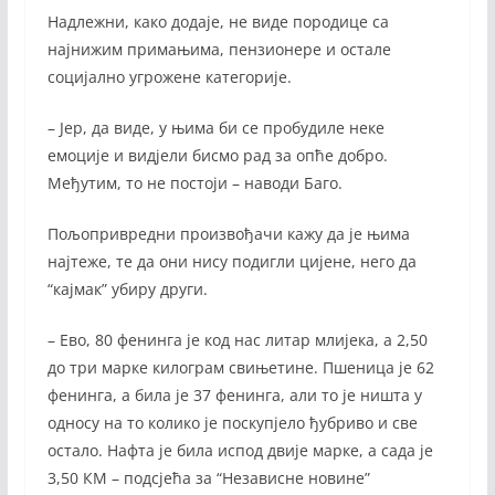
Надлежни, како додаје, не виде породице са
најнижим примањима, пензионере и остале
социјално угрожене категорије.
– Јер, да виде, у њима би се пробудиле неке
емоције и видјели бисмо рад за опће добро.
Међутим, то не постоји – наводи Баго.
Пољопривредни произвођачи кажу да је њима
најтеже, те да они нису подигли цијене, него да
“кајмак” убиру други.
– Ево, 80 фенинга је код нас литар млијека, а 2,50
до три марке килограм свињетине. Пшеница је 62
фенинга, а била је 37 фенинга, али то је ништа у
односу на то колико је поскупјело ђубриво и све
остало. Нафта је била испод двије марке, а сада је
3,50 КМ – подсјећа за “Независне новине”