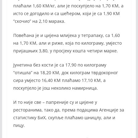
плаћали 1,60 КМ/кг, али је поскупјело на 1,70 КМ, а
исто се догодило и са шећером, који је са 1,90 КМ
“скочио” на 2,10 марака.
Повећана је и цијена млијека у тетрапаку, са 1,60
на 1,70 КМ, али и риже, која по килограму, умјесто
пријашњих 3,80, у просјеку кошта четири марке.
Јунетина без кости је са 17,90 по килограму
“отишла” на 18,20 КМ, док килограм тврдокорног
сира умјесто 16,40 КМ плаћамо 17,10 КМ, а
поскупјело је још неколико намирница.
И то није све – папреније су и цијене у
ресторанима, тако да, према подацима Агенције за
статистику БиХ, скупље плаћамо шницлу, али и
пицу.