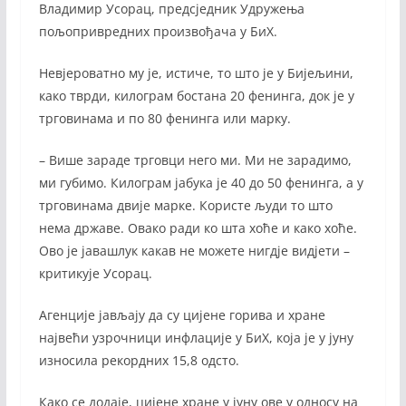
Владимир Усорац, предсједник Удружења
пољопривредних произвођача у БиХ.
Невјероватно му је, истиче, то што је у Бијељини,
како тврди, килограм бостана 20 фенинга, док је у
трговинама и по 80 фенинга или марку.
– Више зараде трговци него ми. Ми не зарадимо,
ми губимо. Килограм јабука је 40 до 50 фенинга, а у
трговинама двије марке. Користе људи то што
нема државе. Овако ради ко шта хоће и како хоће.
Ово је јавашлук какав не можете нигдје видјети –
критикује Усорац.
Агенције јављају да су цијене горива и хране
највећи узрочници инфлације у БиХ, која је у јуну
износила рекордних 15,8 одсто.
Како се додаје, цијене хране у јуну ове у односу на