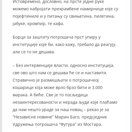
Истовремено, дословно, на прсте једне руке
можемо набројати прехрамбене намирнице које су
појефтиниле и у питању су свињетина, пилетина,
јабуке, кромпир, те кафа.
Борци за заштиту потрошача прст упиру у
институције које би, како кажу, требало да реагују,
али се то не дешава.
– Без интервенције власти, односно институција,
све ово што нам се дешава ће се и наставити.
Стравично је размишљати о потрошачкој
кошарици која може врло брзо бити и 3.000
марака. А биће. Све је то посљедица
незаинтересованости и нерада људи које плаћамо
да нам нешто ураде за наш новац – рекао је за
“Независне новине” Марин Баго, предсједник
Удружења потрошача “Футура” из Мостара.