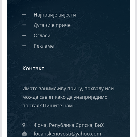
Најновије вијести
Дугачије приче
Огласи
Рекламе
Контакт
Имате занимљиву причу, похвалу или
можда савјет како да унаприједимо
портал? Пишите нам.
Фоча, Република Српска, БиХ
focanskenovosti@yahoo.com