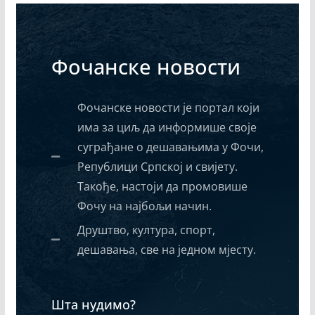
Фочанске новости
Фочанске новости је портал који
има за циљ да информише своје
суграђане о дешавањима у Фочи,
Републици Српској и свијету.
Такође, настоји да промовише
Фочу на најбољи начин.
Друштво, култура, спорт,
дешавања, све на једном мјесту.
Шта нудимо?