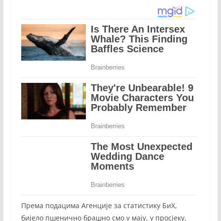
Према подацима Агенције за статистику БиХ,
бијело пшенично брашно смо у мају, у просјеку,