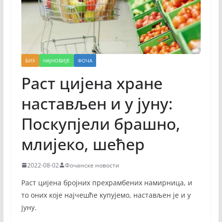
БИХ
НАЈНОВИЈЕ
ФОЧА
Раст цијена хране
настављен и у јуну:
Поскупјели брашно,
млијеко, шећер
2022-08-02
Фочанске новости
Раст цијена бројних прехрамбених намирница, и
то оних које најчешће купујемо, настављен је и у
јуну.