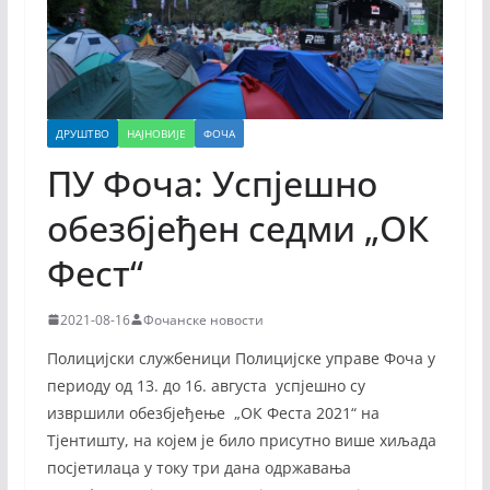
ДРУШТВО
НАЈНОВИЈЕ
ФОЧА
ПУ Фоча: Успјешно
обезбјеђен седми „ОК
Фест“
2021-08-16
Фочанске новости
Полицијски службеници Полицијске управе Фоча у
периоду од 13. до 16. августа успјешно су
извршили обезбјеђење „ОК Феста 2021“ на
Тјентишту, на којем је било присутно више хиљада
посјетилаца у току три дана одржавања