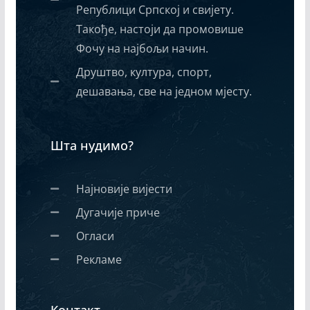
Републици Српској и свијету.
Такође, настоји да промовише
Фочу на најбољи начин.
Друштво, култура, спорт,
дешавања, све на једном мјесту.
Шта нудимо?
Најновије вијести
Дугачије приче
Огласи
Рекламе
Контакт