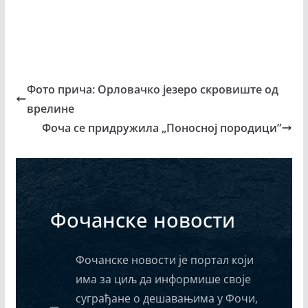
Фото прича: Орловачко језеро скровиште од
врелине
Фоча се придружила „Поносној породици”
Фочанске новости
Фочанске новости је портал који
има за циљ да информише своје
суграђане о дешавањима у Фочи,