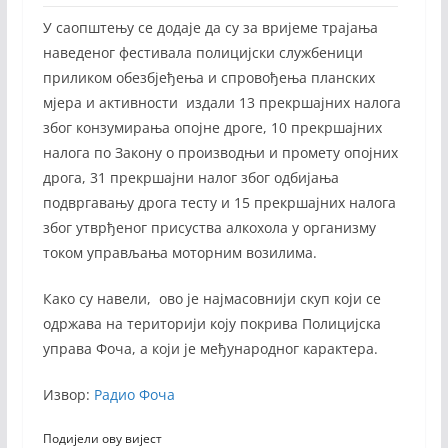
У саопштењу се додаје да су за вријеме трајања
наведеног фестивала полицијски службеници
приликом обезбјеђења и спровођења планских
мјера и активности издали 13 прекршајних налога
због конзумирања опојне дроге, 10 прекршајних
налога по Закону о производњи и промету опојних
дрога, 31 прекршајни налог због одбијања
подвргавању дрога тесту и 15 прекршајних налога
због утврђеног присуства алкохола у организму
током управљања моторним возилима.
Како су навели, ово је најмасовнији скуп који се
одржава на територији коју покрива Полицијска
управа Фоча, а који је међународног карактера.
Извор:
Радио Фоча
Подијели ову вијест