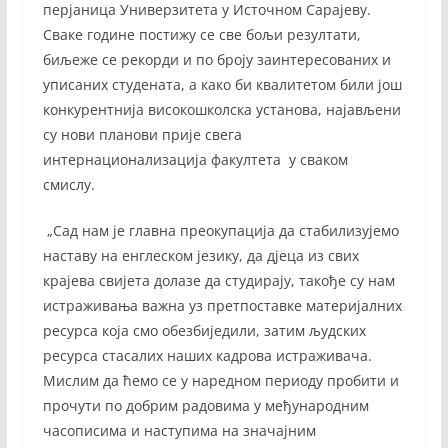
перјаница Универзитета у Источном Сарајеву.
Сваке године постижу се све бољи резултати,
биљеже се рекорди и по броју заинтересованих и
уписаних студената, а како би квалитетом били још
конкурентнија високошколска установа, најављени
су нови планови прије свега
интернационализација факултета у сваком
смислу.
„Сад нам је главна преокупација да стабилизујемо
наставу на енглеском језику, да дјеца из свих
крајева свијета долазе да студирају, такође су нам
истраживања важна уз претпоставке материјалних
ресурса која смо обезбиједили, затим људских
ресурса стасалих наших кадрова истраживача.
Мислим да ћемо се у наредном периоду пробити и
прочути по добрим радовима у међународним
часописима и наступима на значајним