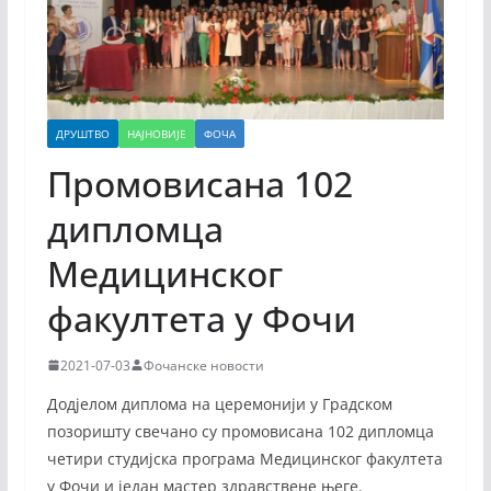
ДРУШТВО
НАЈНОВИЈЕ
ФОЧА
Промовисана 102
дипломца
Медицинског
факултета у Фочи
2021-07-03
Фочанске новости
Додјелом диплома на церемонији у Градском
позоришту свечано су промовисана 102 дипломца
четири студијска програма Медицинског факултета
у Фочи и један мастер здравствене његе.