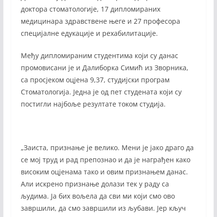
доктора стоматологије, 17 дипломираних
медицинара здравствене његе и 27 професора
специјалне едукације и рехабилитације.
Међу дипломираним студентима који су данас
промовисани је и Далиборка Симић из Зворника,
са просјеком оцјена 9,37, студијски програм
Стоматологија. Једна је од пет студената који су
постигли најбоље резултате током студија.
„Заиста, признање је велико. Мени је јако драго да
се мој труд и рад препознао и да је награђен како
високим оцјенама тако и овим признањем данас.
Али искрено признање долази тек у раду са
људима. Ја бих вољела да сви ми који смо ово
завршили, да смо завршили из љубави. Јер кључ