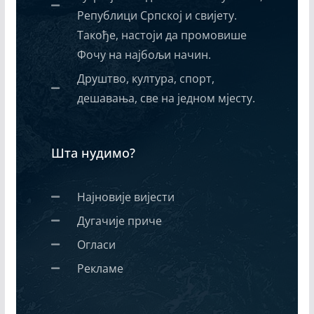
Републици Српској и свијету.
Такође, настоји да промовише
Фочу на најбољи начин.
Друштво, култура, спорт,
дешавања, све на једном мјесту.
Шта нудимо?
Најновије вијести
Дугачије приче
Огласи
Рекламе