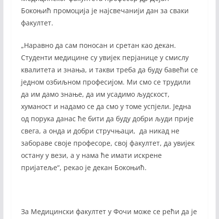
Бокоњић промоција је најсвечанији дан за сваки
факултет.
„Наравно да сам поносан и сретан као декан.
Студенти медицине су увијек перјанице у смислу
квалитета и знања, и такви треба да буду бавећи се
једном озбиљном професијом. Ми смо се трудили
да им дамо знање, да им усадимо људскост,
хуманост и надамо се да смо у томе успјели. Једна
од порука данас ће бити да буду добри људи прије
свега, а онда и добри стручњаци, да никад не
забораве своје професоре, свој факултет, да увијек
остану у вези, а у нама ће имати искрене
пријатеље“, рекао је декан Бокоњић.
За Медицински факултет у Фочи може се рећи да је