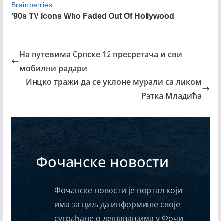
На путевима Српске 12 пресретача и сви
мобилни радари
Инцко тражи да се уклоне мурали са ликом
Ратка Младића
Фочанске новости
Фочанске новости је портал који
има за циљ да информише своје
суграђане о дешавањима у Фочи,