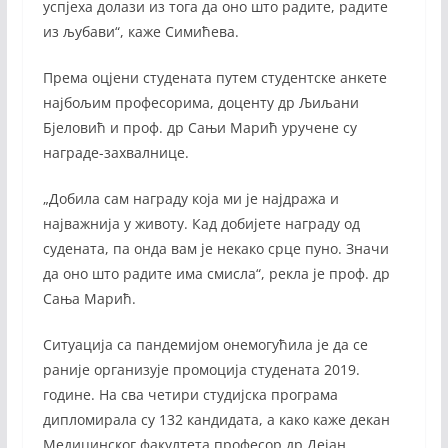
успјеха долази из тога да оно што радите, радите
из љубави“, каже Симићева.
Према оцјени студената путем студентске анкете
најбољим професорима, доценту др Љиљани
Бјеловић и проф. др Сањи Марић уручене су
награде-захвалнице.
„Добила сам награду која ми је најдража и
најважнија у животу. Кад добијете награду од
судената, па онда вам је некако срце пуно. Значи
да оно што радите има смисла“, рекла је проф. др
Сања Марић.
Ситуација са пандемијом онемогућила је да се
раније организује промоција студената 2019.
године. На сва четири студијска програма
дипломирала су 132 кандидата, а како каже декан
Медицинског факултета професор др Дејан