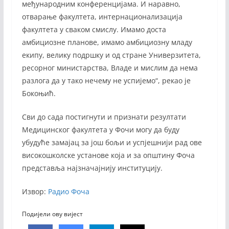
међународним конференцијама. И наравно,
отварање факултета, интернационализација
факултета у сваком смислу. Имамо доста
амбициозне планове, имамо амбициозну младу
екипу, велику подршку и од стране Универзитета,
ресорног министарства, Владе и мислим да нема
разлога да у тако нечему не успијемо“, рекао је
Бокоњић.
Сви до сада постигнути и признати резултати
Медицинског факултета у Фочи могу да буду
убудуће замајац за још бољи и успјешнији рад ове
високошколске установе која и за општину Фоча
представља најзначајнију институцију.
Извор:
Радио Фоча
Подијели ову вијест