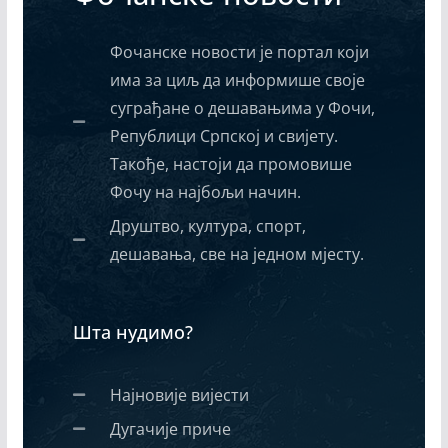
Фочанске новости је портал који
има за циљ да информише своје
суграђане о дешавањима у Фочи,
Републици Српској и свијету.
Такође, настоји да промовише
Фочу на најбољи начин.
Друштво, култура, спорт,
дешавања, све на једном мјесту.
Шта нудимо?
Најновије вијести
Дугачије приче