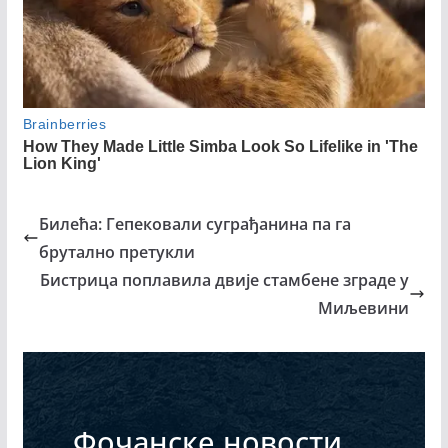
Билећа: Гепековали суграђанина па га
брутално претукли
Бистрица поплавила двије стамбене зграде у
Миљевини
Фочанске новости