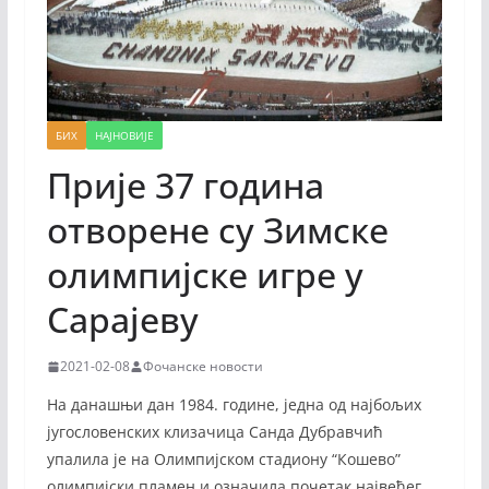
БИХ
НАЈНОВИЈЕ
Прије 37 година
отворене су Зимске
олимпијске игре у
Сарајеву
2021-02-08
Фочанске новости
На данашњи дан 1984. године, једна од најбољих
југословенских клизачица Санда Дубравчић
упалила је на Олимпијском стадиону “Кошево”
олимпијски пламен и означила почетак највећег