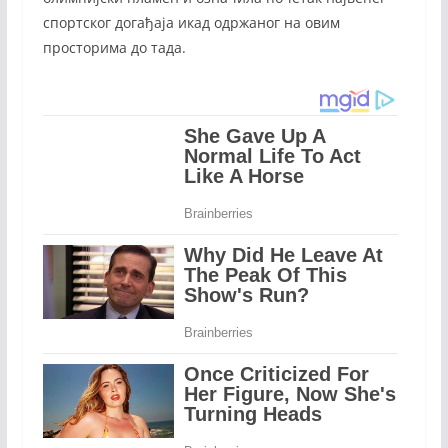
спортског догађаја икад одржаног на овим
просторима до тада.