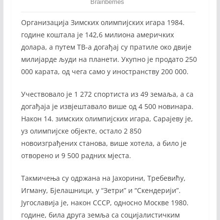
Организација Зимских олимпијских игара 1984.
године коштала је 142,6 милиона америчких
долара, а путем ТВ-а догађај су пратиле око двије
милијарде људи на планети. Укупно је продато 250
000 карата, од чега само у иностранству 200 000.
Учествовало је 1 272 спортиста из 49 земаља, а са
догађаја је извјештавало више од 4 500 новинара.
Након 14. зимских олимпијских игара, Сарајеву је,
уз олимпијске објекте, остало 2 850
новоизграђених станова, више хотела, а било је
отворено и 9 500 радних мјеста.
Такмичења су одржана на Јахорини, Требевићу,
Игману, Бјелашници, у “Зетри” и “Скендерији”.
Југославија је, након СССР, односно Москве 1980.
године, била друга земља са социјалистичким