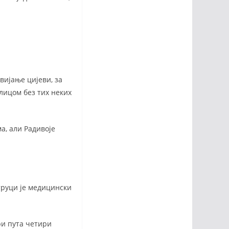
вијање цијеви, за
илицом без тих неких
а, али Радивоје
труци је медицински
ри пута четири