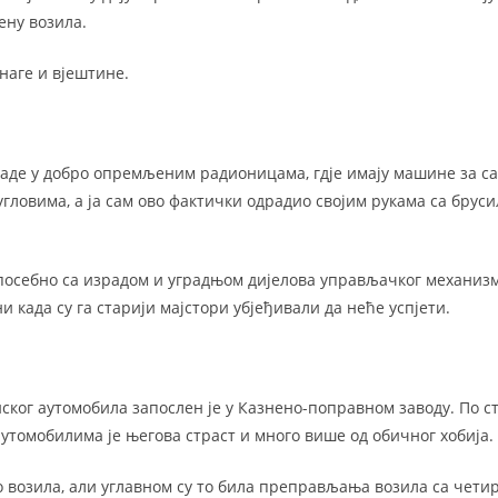
ену возила.
снаге и вјештине.
раде у добро опремљеним радионицама, гдје имају машине за са
гловима, а ја сам ово фактички одрадио својим рукама са брус
, посебно са израдом и уградњом дијелова управљачког механизм
ни када су га старији мајстори убјеђивали да неће успјети.
ског аутомобила запослен је у Казнено-поправном заводу. По с
аутомобилима је његова страст и много више од обичног хобија.
о возила, али углавном су то била преправљања возила са чети