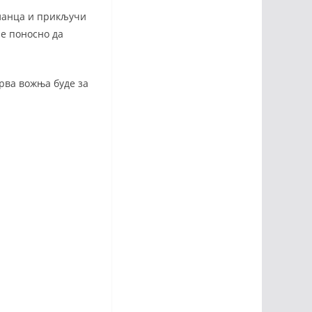
гланца и прикључи
че поносно да
прва вожња буде за