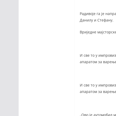
Радивоје га је напра
Данилу и Стефану.
Вриједне мајсторске
И све то у импрови
апаратом за варење
И све то у импрови
апаратом за варење
„Ово је аутомобил м