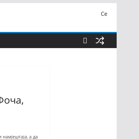
Се
Фоча,
 намјештаја, а да