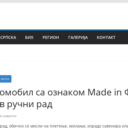
 СРПСКА
БИХ
РЕГИОН
ГАЛЕРИЈА
КОНТАКТ
ФОЧА
омобил са ознаком Мade in 
в ручни рад
е новости
рад, обично се мисли на плетење, хеклање, израду сувенира или