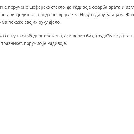
тигне поручено шоферско стакло, да Радивоје офарба врата и из
остави сједишта, а онда ће, вјерује за Нову годину, улицама Фо
ма покаже својих руку дјело.
ма се пуно слободног времена, али волио бих, трудићу се да та 
празнике“, поручио је Радивоје.