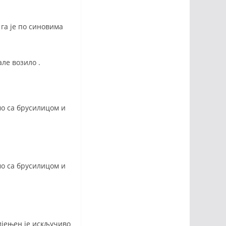
 га је по синовима
ле возило .
мо са брусилицом и
мо са брусилицом и
мијењен је искључиво