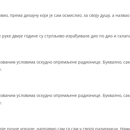
вио, према дизајну који је сам осмислио, за своју душу, а назвао
 руке двије године су стрпљиво израђивале дио по дио и склапа
зованим условима оскудно опремљене радионице. Буквално, са
.
зованим условима оскудно опремљене радионице. Буквално, са
.
оје ручне израде, направио сам га сам у својој радионици. На