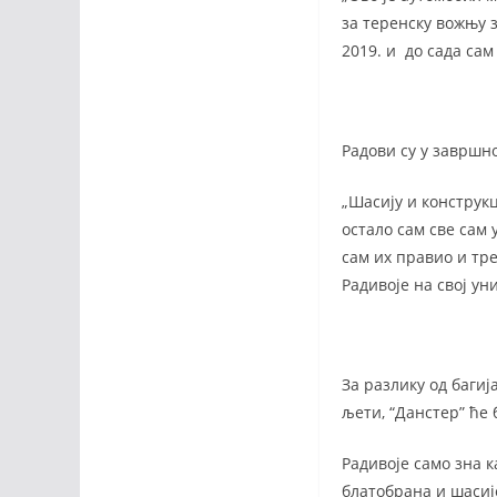
за теренску вожњу 
2019. и до сада сам
Радови су у завршно
„Шасију и конструкц
остало сам све сам 
сам их правио и тре
Радивоје на свој ун
За разлику од баги
љети, “Данстер” ће 
Радивоје само зна к
блатобрана и шасије