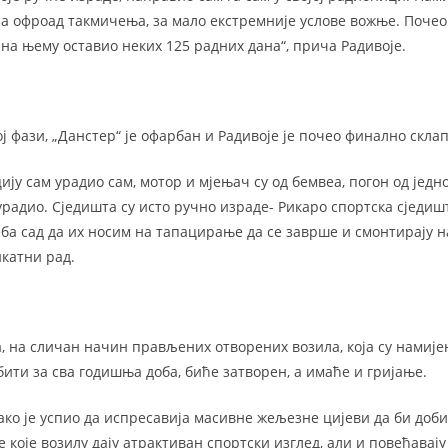
за офроад такмичења, за мало екстремније услове вожње. Почео
 на њему оставио неких 125 радних дана“, прича Радивоје.
ј фази, „Данстер“ је офарбан и Радивоје је почео финално скла
ију сам урадио сам, мотор и мјењач су од бемвеа, погон од једно
урадио. Сједишта су исто ручно израде- Рикаро спортска сједишт
ба сад да их носим на тапацирање да се заврше и смонтирају на
икатни рад.
ја, на сличан начин прављених отворених возила, која су намиј
бити за сва годишња доба, биће затворен, а имаће и гријање.
ако је успио да испресавија масивне жељезне цијеви да би доб
 које возилу дају атрактиван спортски изглед, али и повећавају