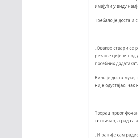
имајући у виду намј
Требало је доста и 
„Овакве ствари се 
резање цијеви под у
посебних додатака“.
Било је доста муке
није одустајао, чак 
Творац првог фочан
техничар, а рад са 
„И раније сам ради