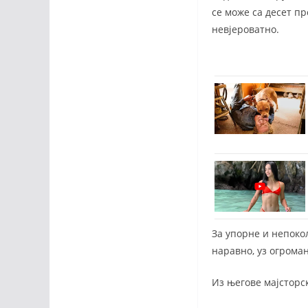
се може са десет пр
невјероватно.
За упорне и непоко
наравно, уз огроман
Из његове мајсторс