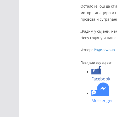
Остало је још да с
мотор, тапацира и п
провоза и суграђани
„Радим у смјени, не
Нову годину и наше 
Извор:
Радио Фоча
Подијели ову вијест
Facebook
Messenger