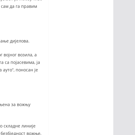
 сам да га правим
пање дијелова.
г војног возила, а
а са појасевима, ја
 ауто“, поносан је
ењена за вожњу
ио складне линије
 безбједност вожње,