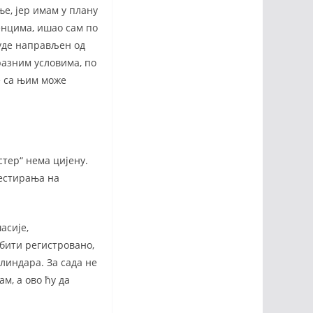
е, јер имам у плану
енцима, ишао сам по
буде направљен од
 разним условима, по
е са њим може
стер“ нема цијену.
тестирања на
асије,
 бити регистровано,
илиндара. За сада не
м, а ово ћу да