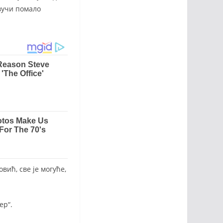
звучи помало
ић, све је могуће,
ер“.