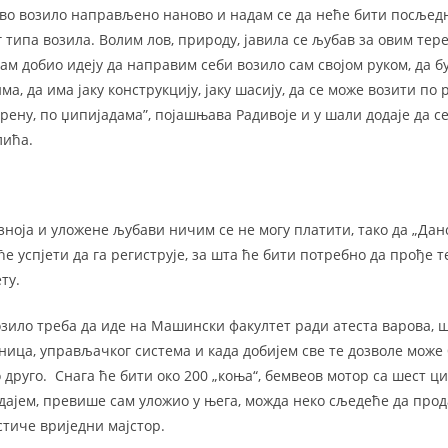
прво возило направљено наново и надам се да неће бити посљедњ
 типа возила. Волим лов, природу, јавила се љубав за овим тер
сам добио идеју да направим себи возило сам својом руком, да 
има, да има јаку конструкцију, јаку шасију, да се може возити по
рену, по џипијадама”, појашњава Радивоје и у шали додаје да с
лића.
ноја и уложене љубави ничим се не могу платити, тако да „Дан
 ће успјети да га региструје, за шта ће бити потребно да прође 
ту.
озило треба да иде на Машински факултет ради атеста варова, ш
ница, управљачког система и када добијем све те дозволе може
 друго. Снага ће бити око 200 „коња“, бемвеов мотор са шест ц
дајем, превише сам уложио у њега, можда неко сљедеће да прода
стиче вриједни мајстор.