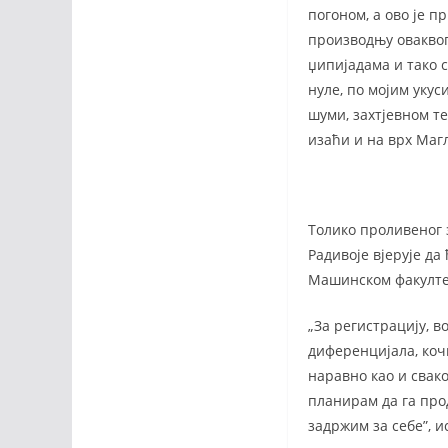
погоном, а ово је 
производњу оваквог
џипијадама и тако 
нуле, по мојим укус
шуми, захтјевном те
изаћи и на врх Маг
Толико проливеног з
Радивоје вјерује да
Машинском факулте
„За регистрацију, в
диференцијала, коч
наравно као и свако
планирам да га про
задржим за себе”, и