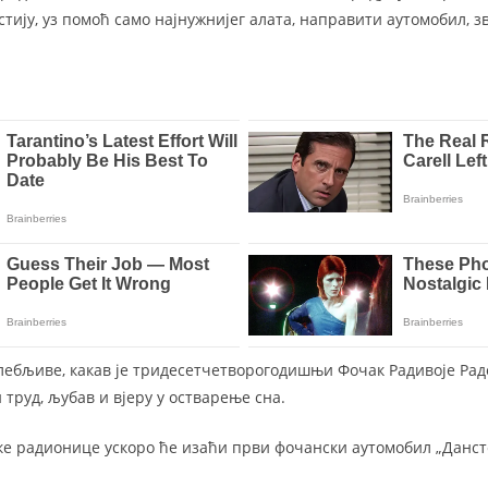
стију, уз помоћ само најнужнијег алата, направити аутомобил, 
лебљивe, какав је тридесетчетворогодишњи Фочак Радивоје Радов
 труд, љубав и вјеру у остварење сна.
ке радионице ускоро ће изаћи први фочански аутомобил „Данст