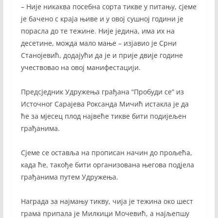
– Није никаква посебна сорта тикве у питању, сјеме
је бачено с краја њиве и у овој сушној години је
порасла до те тежине. Није једина, има их на
десетине, можда мало мање – изјавио је Срни
Станојевић, додајући да је и прије двије године
учествовао на овој манифестацији.
Предсједник Удружења грађана “Пробуди се” из
Источног Сарајева Роксанда Мичић истакла је да
ће за мјесец плод највеће тикве бити подијељен
грађанима.
Сјеме се оставља на прописан начин до прољећа,
када ће, такође бити организована његова подјела
грађанима путем Удружења.
Награда за најмању тикву, чија је тежина око шест
грама припала је Милкици Мочевић, а најљепшу