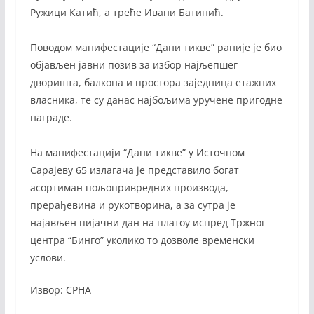
Ружици Катић, а треће Ивани Батинић.
Поводом манифестације “Дани тикве” раније је био
објављен јавни позив за избор најљепшег
дворишта, балкона и простора заједница етажних
власника, те су данас најбољима уручене пригодне
награде.
На манифестацији “Дани тикве” у Источном
Сарајеву 65 излагача је представило богат
асортиман пољопривредних производа,
прерађевина и рукотворина, а за сутра је
најављен пијачни дан на платоу испред Тржног
центра “Бинго” уколико то дозволе временски
услови.
Извор: СРНА