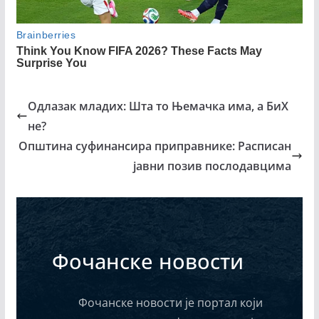
Одлазак младих: Шта то Њемачка има, а БиХ
не?
Општина суфинансира приправнике: Расписан
јавни позив послодавцима
Фочанске новости
Фочанске новости је портал који