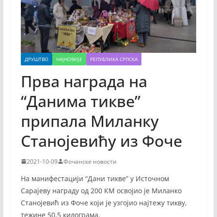
ДРУШТВО
НАЈНОВИЈЕ
РЕПУБЛИКА СРПСКА
Прва награда на
“Данима тикве”
припала Миланку
Станојевићу из Фоче
2021-10-09
Фочанске новости
На манифестацији “Дани тикве” у Источном
Сарајеву награду од 200 КМ освојио је Миланко
Станојевић из Фоче који је узгојио најтежу тикву,
тежине 50,5 килограма.