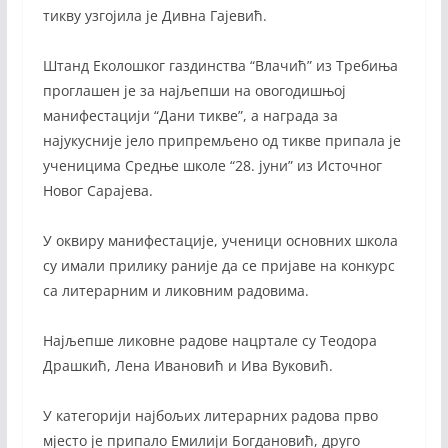
тикву узгојила је Дивна Гајевић.
Штанд Еколошког газдинства “Влачић” из Требиња
проглашен је за најљепши на овогодишњој
манифестацији “Дани тикве”, а награда за
најукусније јело припремљено од тикве припала је
ученицима Средње школе “28. јуни” из Источног
Новог Сарајева.
У оквиру манифестације, ученици основних школа
су имали прилику раније да се пријаве на конкурс
са литерарним и ликовним радовима.
Најљепше ликовне радове нацртале су Теодора
Драшкић, Лена Ивановић и Ива Вуковић.
У категорији најбољих литерарних радова прво
мјесто је припало Емилији Богдановић, друго