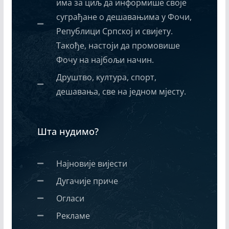
има за циљ да информише своје
суграђане о дешавањима у Фочи,
Републици Српској и свијету.
Такође, настоји да промовише
Фочу на најбољи начин.
Друштво, култура, спорт,
дешавања, све на једном мјесту.
Шта нудимо?
Најновије вијести
Дугачије приче
Огласи
Рекламе