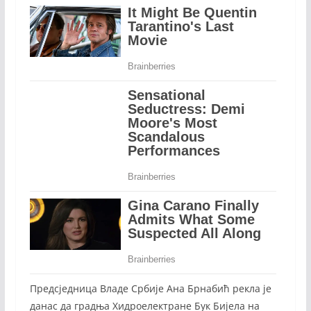
Предсједница Владе Србије Ана Брнабић рекла је
данас да градња Хидроелектране Бук Бијела на