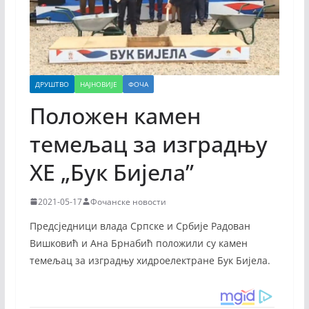
ДРУШТВО
НАЈНОВИЈЕ
ФОЧА
Положен камен
темељац за изградњу
ХЕ „Бук Бијела”
2021-05-17
Фочанске новости
Предсједници влада Српске и Србије Радован
Вишковић и Ана Брнабић положили су камен
темељац за изградњу хидроелектране Бук Бијела.