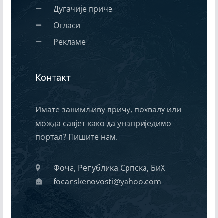
Дугачије приче
Огласи
Рекламе
Контакт
Имате занимљиву причу, похвалу или
можда савјет како да унаприједимо
портал? Пишите нам.
Фоча, Република Српска, БиХ
focanskenovosti@yahoo.com