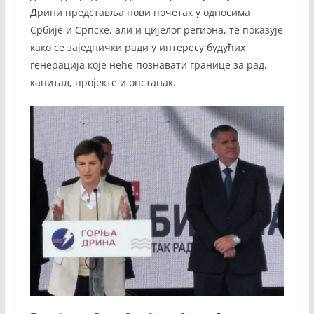
Дрини представља нови почетак у односима
Србије и Српске, али и цијелог региона, те показује
како се заједнички ради у интересу будућих
генерација које неће познавати границе за рад,
капитал, пројекте и опстанак.