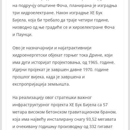
на подручју општине Фоча, планирана је изградња
три хидроелектране. Након изградње ХЕ Бук
Бијела, која би требало да траје четири године,
низводно од ње градиће се и хироелектране Фоча
и Паунци.
Ово је назначајнији и најатрактивнији
хидроенергетски објекат горњег тока Дрине, који
има дуги историјат пројектовања, од 1965. године.
Идејни пројекат је завршен давне 1970. године
прошлог вијека, када је завршена и
експропријација земљишта.
На реализацију овог стратешки важног
инфраструктурног пројекта ХЕ Бук Бијела са 57
метара високом бетонском гравитационом браном,
која има највећу инсталирану снагу 93,52 мегавата
и очекивану годишњу производњу од 332 гигават