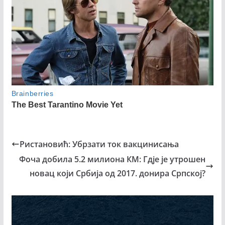
Ристановић: Убрзати ток вакцинисања
Фоча добила 5.2 милиона КМ: Гдје је утрошен
новац који Србија од 2017. донира Српској?