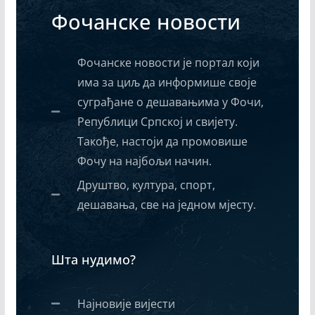
Фочанске новости
Фочанске новости је портал који
има за циљ да информише своје
суграђане о дешавањима у Фочи,
Републици Српској и свијету.
Такође, настоји да промовише
Фочу на најбољи начин.
Друштво, култура, спорт,
дешавања, све на једном мјесту.
Шта нудимо?
Најновије вијести