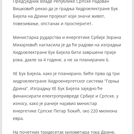
Предсједник Владе Републике Српске Радован
Вишковић рекао да је градња Хидроелектране Бук
Бијела на Дрини пројекат који значи живот,
повезивање, опстанак и просперитет.
Министарка рударства и енергетике Србије Зорана
Михајловић нагласила је да ће радови на изградњи
Хидроелектране Бук Бијела бити завршени прије
рока, дакле за 4 године, а не за планираних 6.
ХЕ Бук Бијела, како је планирано, биће прва од три
хидроелектране Хидроенергетског система “Горња
Дрина”. Изградњу ХЕ Бук Бијела заједно ће
финансирати електропривреде Србије и Српске, у
износу, како је раније најавио министар
енергетике Српске Петар Ђокић, око 220 милиона
евра.
На почетних тридесетак километара тока Дрине,