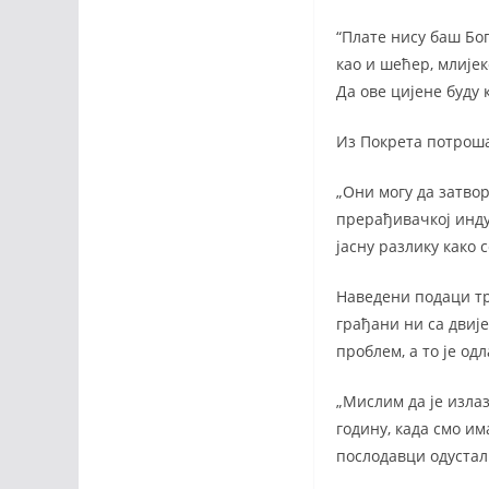
“Плате нису баш Бог
као и шећер, млијек
Да ове цијене буду 
Из Покрета потроша
„Они могу да затвор
прерађивачкој индус
јасну разлику како
Наведени подаци тр
грађани ни са двиј
проблем, а то је о
„Мислим да је изла
годину, када смо и
послодавци одустал