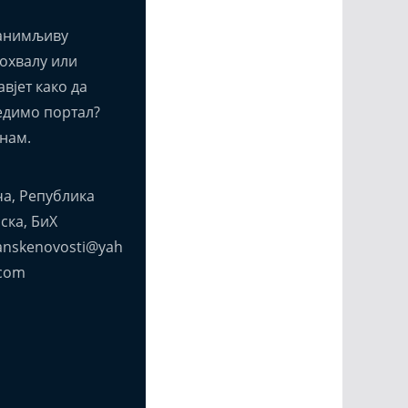
анимљиву
похвалу или
вјет како да
едимо портал?
нам.
а, Република
ска, БиХ
anskenovosti@yah
com