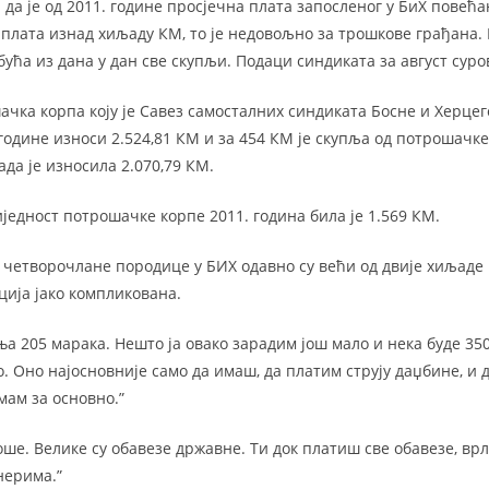
да је од 2011. године просјечна плата запосленог у БиХ повећа
е плата изнад хиљаду КМ, то је недовољно за трошкове грађана
обућа из дана у дан све скупљи. Подаци синдиката за август суро
чка корпа коју је Савез самосталних синдиката Босне и Херце
 године износи 2.524,81 КМ и за 454 КМ је скупља од потрошачке
ада је износила 2.070,79 КМ.
једност потрошачке корпе 2011. година била је 1.569 КМ.
четворочлане породице у БИХ одавно су већи од двије хиљаде
ација јако компликована.
а 205 марака. Нешто ја овако зарадим још мало и нека буде 35
 Оно најосновније само да имаш, да платим струју даџбине, и д
мам за основно.”
оше. Велике су обавезе државне. Ти док платиш све обавезе, вр
нерима.”