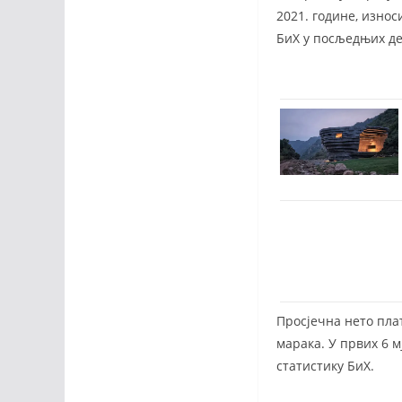
2021. године, износ
БиХ у посљедњих де
Просјечна нето плат
марака. У првих 6 м
статистику БиХ.