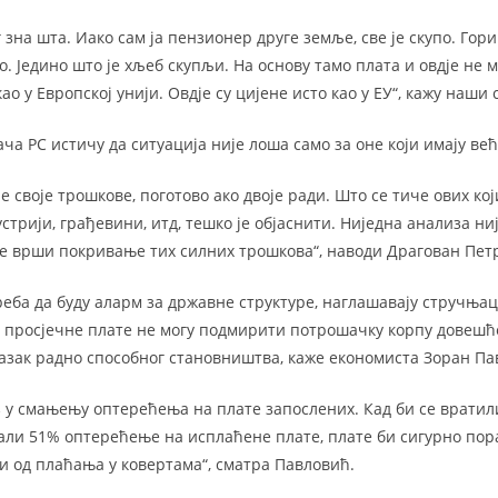
 зна шта. Иако сам ја пензионер друге земље, све је скупо. Горив
о. Једино што је хљеб скупљи. На основу тамо плата и овдје не 
као у Европској унији. Овдје су цијене исто као у ЕУ“, кажу наши
ча РС истичу да ситуација није лоша само за оне који имају в
е своје трошкове, поготово ако двоје ради. Што се тиче ових кој
трији, грађевини, итд, тешко је објаснити. Ниједна анализа ни
 се врши покривање тих силних трошкова“, наводи Драгован Пет
еба да буду аларм за државне структуре, наглашавају стручњац
е просјечне плате не могу подмирити потрошачку корпу довешће
длазак радно способног становништва, каже економиста Зоран П
з у смањењу оптерећења на плате запослених. Кад би се вратили
мали 51% оптерећење на исплаћене плате, плате би сигурно пора
и од плаћања у ковертама“, сматра Павловић.