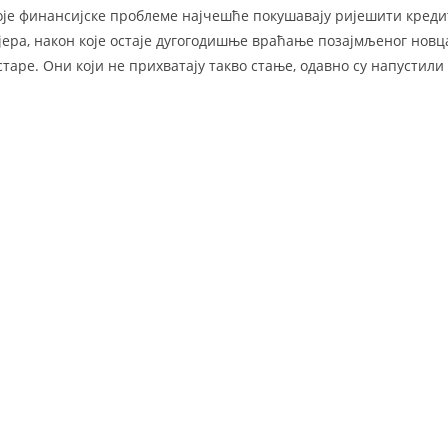
воје финансијске проблеме најчешће покушавају ријешити кредит
ера, након које остаје дугогодишње враћање позајмљеног новца
таре. Они који не прихватају такво стање, одавно су напустили