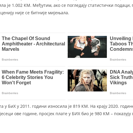
ила је 1.002 КМ. Међутим, ако се погледају статистички подаци,
ценију није се битније мијењала.
а у БиХ у 2011. години износила је 819 КМ. На крају 2020. годин
јесеци ове године, просјек плате у БИХ био је 980 КМ – показују