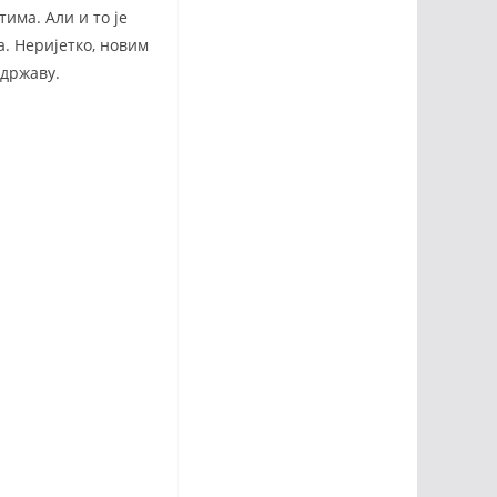
има. Али и то је
. Неријетко, новим
 државу.