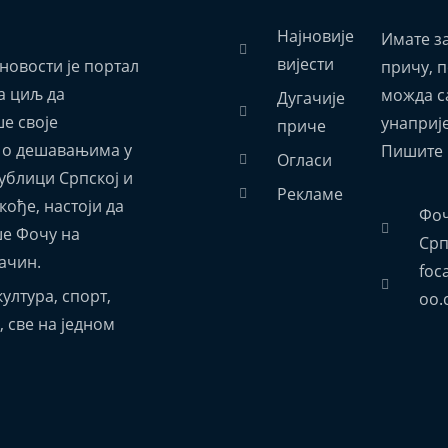
Најновије
Имате з
вијести
новости је портал
причу, 
а циљ да
можда са
Дугачије
е своје
унаприј
приче
 о дешавањима у
Пишите 
Огласи
ублици Српској и
Рекламе
акође, настоји да
Фоч
е Фочу на
Срп
ачин.
foc
ултура, спорт,
oo.
 све на једном