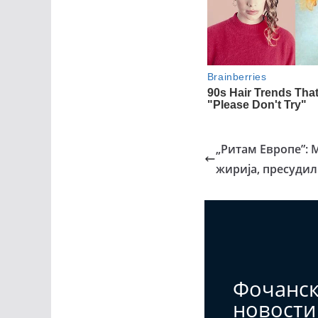
„Ритам Европе”: 
жирија, пресуди
Фочанс
новости