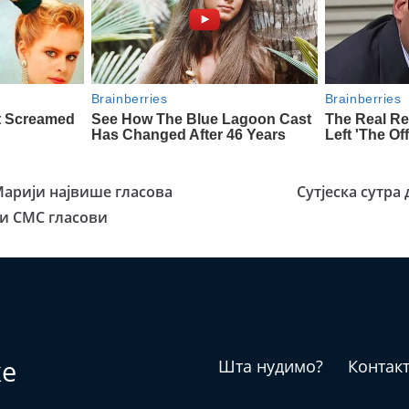
Марији највише гласова
Сутјеска сутра
ли СМС гласови
ке
Шта нудимо?
Контак