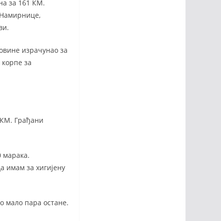
на за 161 КМ.
. Намирнице,
ви.
говине израчунао за
 корпе за
 КМ. Грађани
0 марака.
а имам за хигијену
ло мало пара остане.