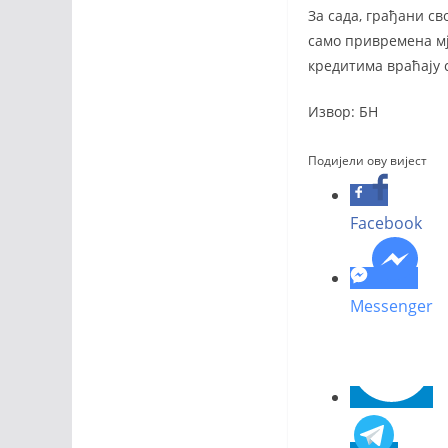
За сада, грађани с
само привремена мј
кредитима враћају с
Извор: БН
Подијели ову вијест
Facebook
Messenger