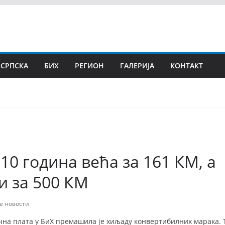
 СРПСКА
БИХ
РЕГИОН
ГАЛЕРИЈА
КОНТАКТ
 10 година већа за 161 КМ, а
и за 500 КМ
е новости
чна плата у БиХ премашила је хиљаду конвертибилних марака. Т