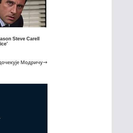
 дочекује Модричу
т