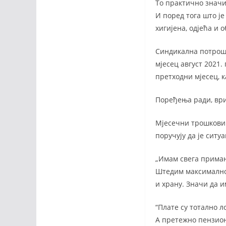
То практично значи 
И поред тога што ј
хигијена, одјећа и 
Синдикална потроша
мјесец август 2021.
претходни мјесец, к
Поређења ради, ври
Мјесечни трошкови 
поручују да је ситу
„Имам свега примањ
Штедим максимално.
и храну. Значи да и
“Плате су тотално л
А претежно пензио