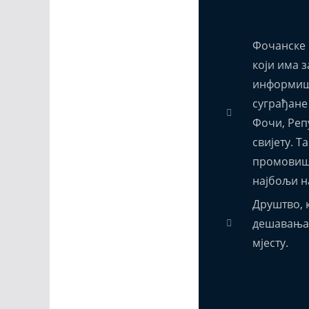
Фочанске 
који има з
информиш
суграђане
Фочи, Реп
свијету. Т
промовиш
најбољи н
Друштво, к
дешавања,
мјесту.