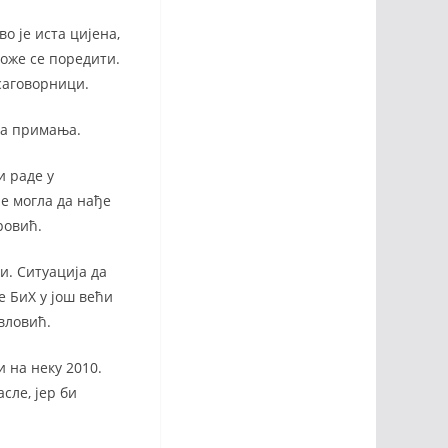
о је иста цијена,
може се поредити.
 саговорници.
ећа примања.
и раде у
је могла да нађе
ровић.
и. Ситуација да
 БиХ у још већи
авловић.
 на неку 2010.
сле, јер би