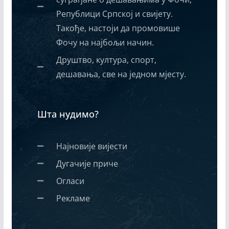
Републици Српској и свијету.
Такође, настоји да промовише
Фочу на најбољи начин.
Друштво, култура, спорт,
дешавања, све на једном мјесту.
Шта нудимо?
Најновије вијести
Дугачије приче
Огласи
Рекламе