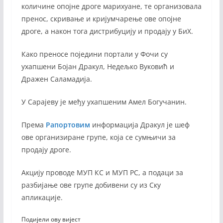
количине опојне дроге марихуане, те организовала
пренос, скривање и кријумчарење ове опојне
дроге, а након тога дистрибуцију и продају у БиХ.
Како преносе поједини портали у Фочи су
ухапшени Бојан Дракул, Недељко Вуковић и
Дражен Саламадија.
У Сарајеву је међу ухапшеним Амел Богучанин.
Према
Рапортовим
информација Дракул је шеф
ове организиране групе, која се сумњичи за
продају дроге.
Акцију проводе МУП КС и МУП РС, а подаци за
разбијање ове групе добивени су из Скy
апликације.
Подијели ову вијест