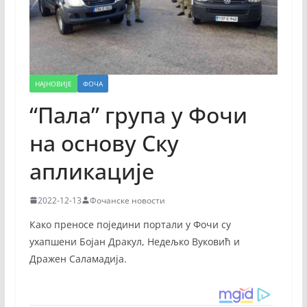
НАЈНОВИЈЕ
ФОЧА
“Пала” група у Фочи
на основу Скy
апликације
2022-12-13
Фочанске новости
Како преносе поједини портали у Фочи су
ухапшени Бојан Дракул, Недељко Вуковић и
Дражен Саламадија.