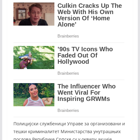
Полицијски службеници Управе за организовани и
тешки криминалитет Министарства унутрашњих
послова Републике Српске су у оквиру акције