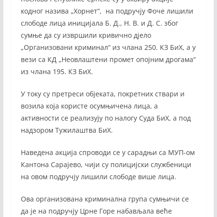
кодног назива „Хорнет“, на подручју Фоче лишили
слободе лица иницијала Б. Д., Н. В. и Д. С. због
сумње да су извршили кривично дјело
„Организовани криминал“ из члана 250. КЗ БиХ, а у
вези са КД „Неовлаштени промет опојним дрогама“
из члана 195. КЗ БиХ.
У току су претреси објеката, покретних ствари и
возила која користе осумњичена лица, а
активности се реализују по налогу Суда БиХ, а под
надзором Тужилаштва БиХ.
Наведена акција спроводи се у сарадњи са МУП-ом
Кантона Сарајево, чији су полицијски службеници
на овом подручју лишили слободе више лица.
Ова организована криминална група сумњичи се
да је на подручју Црне Горе набављала веће