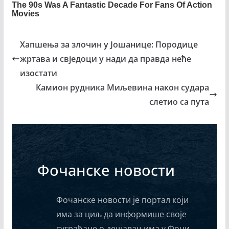
Хапшења за злочин у Јошанице: Породице
жртава и свједоци у нади да правда неће
изостати
Камион рудника Миљевина након судара
слетио са пута
Фочанске новости
Фочанске новости је портал који
има за циљ да информише своје
суграђане о дешавањима у Фочи,